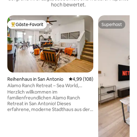
hoch bewertet.
Gäste-Favorit
Superhost
Beliebter Gäste-Favorit.
Superhost
Reihenhaus in San Antonio
Durchschnittliche Bewertung: 4
4,99 (108)
Alamo Ranch Retreat – Sea World,
Lackland AFB, UTSA
Herzlich willkommen im
familienfreundlichen Alamo Ranch
Retreat in San Antonio! Dieses
erfahrene, moderne Stadthaus aus der
Mitte des Jahrhunderts befindet sich
zwischen SeaWorld und Six Flags in einer
geschlossenen NW-Community -
perfekt für kleine Gruppen, Familien