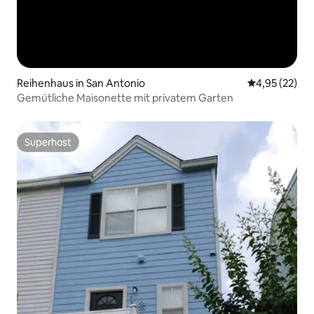
Reihenhaus in San Antonio
Durchschnitt
4,95 (22)
Gemütliche Maisonette mit privatem Garten
Superhost
Superhost