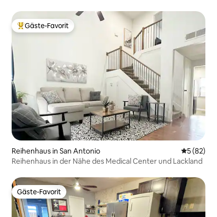
Gäste-Favorit
Beliebter Gäste-Favorit.
Reihenhaus in San Antonio
Durchschni
5 (82)
Reihenhaus in der Nähe des Medical Center und Lackland
Gäste-Favorit
Gäste-Favorit