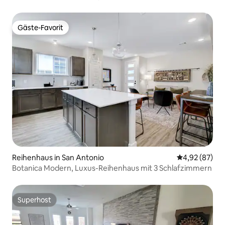
Texas!
Gäste-Favorit
Gäste-Favorit
Reihenhaus in San Antonio
Durchschnittl
4,92 (87)
Botanica Modern, Luxus-Reihenhaus mit 3 Schlafzimmern
Superhost
Superhost