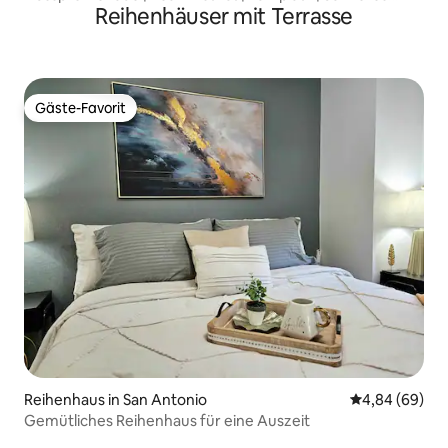
Reihenhäuser mit Terrasse
WLAN
Gäste-Favorit
Gäste-Favorit
Reihenhaus in San Antonio
Durchschnittl
4,84 (69)
Gemütliches Reihenhaus für eine Auszeit