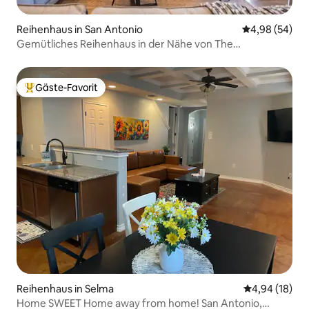
Reihenhaus in San Antonio
Durchschnittl
4,98 (54)
Gemütliches Reihenhaus in der Nähe von The
Pearl/Riverwalk
Gäste-Favorit
Beliebter Gäste-Favorit.
Reihenhaus in Selma
Durchschnitt
4,94 (18)
Home SWEET Home away from home! San Antonio,