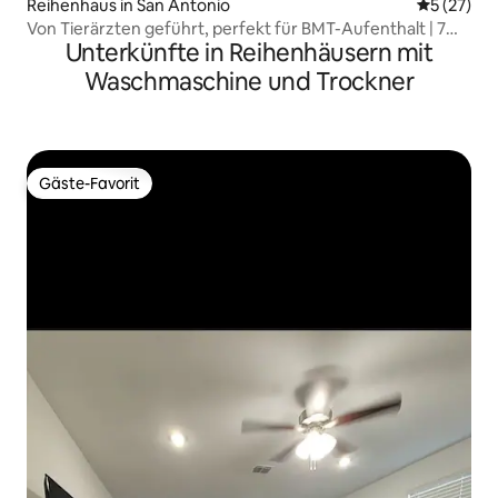
Reihenhaus in San Antonio
Durchschn
5 (27)
Von Tierärzten geführt, perfekt für BMT-Aufenthalt | 7
Unterkünfte in Reihenhäusern mit
Betten, Schlafplätze für 8 Personen!
Waschmaschine und Trockner
Gäste-Favorit
Gäste-Favorit