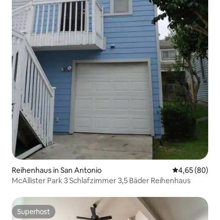
Reihenhaus in San Antonio
Durchschnittl
4,65 (80)
McAllister Park 3 Schlafzimmer 3,5 Bäder Reihenhaus
Superhost
Superhost