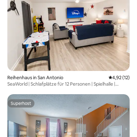
Reihenhaus in San Antonio
Durchschnitt
4,92 (12)
SeaWorld | Schlafplätze für 12 Personen | Spielhalle |
Gemeinschaftspool | BMT
Superhost
Superhost