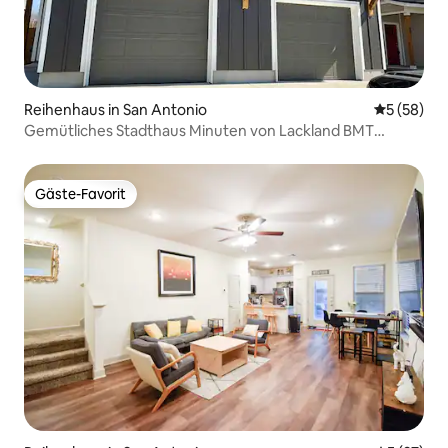
Reihenhaus in San Antonio
Durchschni
5 (58)
Gemütliches Stadthaus Minuten von Lackland BMT
Graduation-2
Gäste-Favorit
Gäste-Favorit