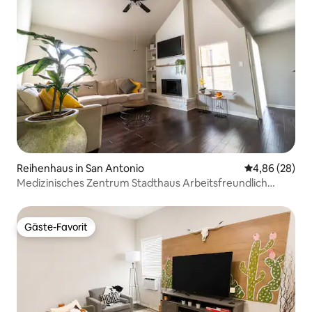
Reihenhaus in San Antonio
Durchschnittl
4,86 (28)
Medizinisches Zentrum Stadthaus Arbeitsfreundlich
Kostenloser Parkplatz
Gäste-Favorit
Gäste-Favorit