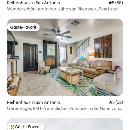
Reihenhaus in San Antonio
Durchschni
5 (58)
Wunderschön und in der Nähe von Riverwalk, Pearl und
der Innenstadt
Gäste-Favorit
Gäste-Favorit
Reihenhaus in San Antonio
Durchschn
5 (32)
Geräumiges BMT-freundliches Zuhause in der Nähe von
Lackland AFB
Gäste-Favorit
Beliebter Gäste-Favorit.