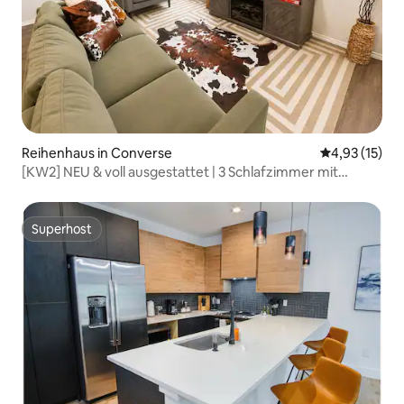
Reihenhaus in Converse
Durchschnitt
4,93 (15)
[KW2] NEU & voll ausgestattet | 3 Schlafzimmer mit
Kingsize-Bett I Hinterhof
Superhost
Superhost