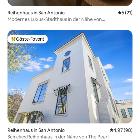
Reihenhaus in San Antonio
Durchschn
5 (21)
Modernes Luxus-Stadthaus in der Nähe von
Alamodome/Pearl/DT/LAFB
Gäste-Favorit
Beliebter Gäste-Favorit.
Reihenhaus in San Antonio
Durchschnittl
4,97 (98)
Schickes Reihenhaus in der Nähe von The Pearl