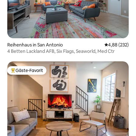
Reihenhaus in San Antonio
Durchschnittli
4,88 (232)
4 Betten Lackland AFB, Six Flags, Seaworld, Med Ctr
Gäste-Favorit
Beliebter Gäste-Favorit.