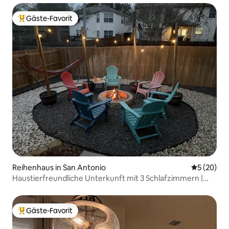
Gäste-Favorit
Beliebter Gäste-Favorit.
Reihenhaus in San Antonio
Durchschni
5 (20)
Haustierfreundliche Unterkunft mit 3 Schlafzimmern |
Feuerstelle und Spiele in der Nähe von Sea World
Gäste-Favorit
Beliebter Gäste-Favorit.