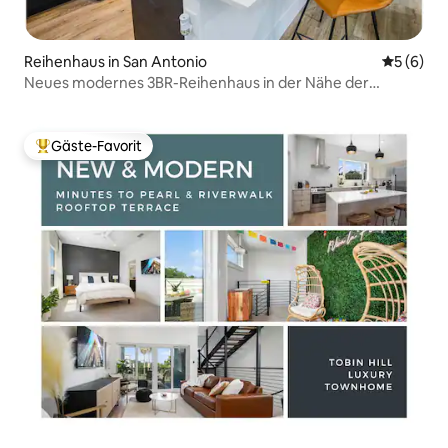
Reihenhaus in San Antonio
Durchschn
5 (6)
Neues modernes 3BR-Reihenhaus in der Nähe der
Innenstadt für 11 Personen!
Gäste-Favorit
Beliebter Gäste-Favorit.