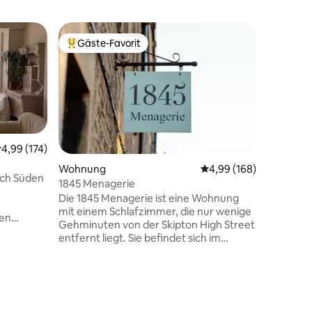
Wohnun
Gäste-Favorit
Gäste-F
Beliebter Gäste-Favorit.
Gäste-F
Ramsbott
privater 
Ein-Zim
Eingang u
Gehminu
Stadtze
entfernt,
und der 
die nahe
urchschnittliche Bewertung: 4,99 von 5, 174 Bewertungen
4,99 (174)
Spazierg
16 Bewertungen
Wohnung
Durchschnittliche Bew
4,99 (168)
erkunde 
ch Süden
1845 Menagerie
zu bieten
Die 1845 Menagerie ist eine Wohnung
Alleinrei
mit einem Schlafzimmer, die nur wenige
Doppelbet
hen
Gehminuten von der Skipton High Street
Küche, W
-
entfernt liegt. Sie befindet sich im
Waschmas
en sind
Erdgeschoss eines
Zentralh
Terrassengrundstücks und ist alles auf
Parkplatz
ekunden
einer Ebene. Auf der Rückseite des
Manchest
Grundstücks gibt es einen Parkplatz für
immer
ein Auto. Der Zugang erfolgt durch