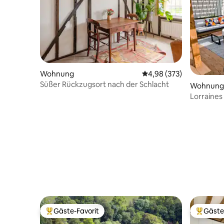
Wohnung
Durchschnittliche Bewe
4,98 (373)
Süßer Rückzugsort nach der Schlacht
Wohnung
Lorraines
Gäste-Favorit
Gäste
Beliebter Gäste-Favorit.
Beliebte