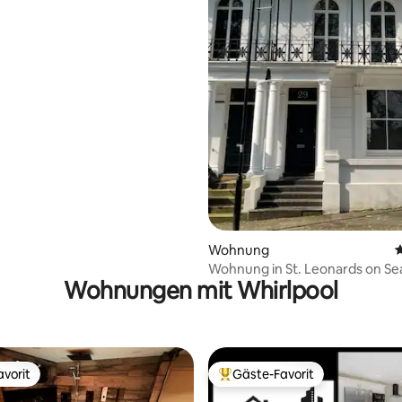
mmer NUR FÜR ERWACHSENE
Wohnung
D
Wohnung in St. Leonards on Se
Wohnungen mit Whirlpool
vorit
Gäste-Favorit
vorit
Beliebter Gäste-Favorit.