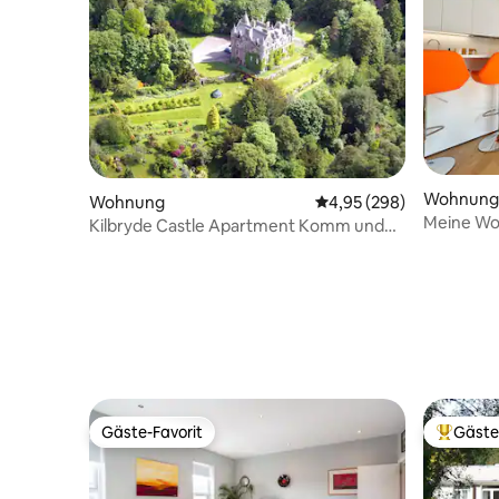
Wohnung
Wohnung
Durchschnittliche Bewe
4,95 (298)
Meine Woh
Kilbryde Castle Apartment Komm und
übernachte in einem Schloss!
Gäste-Favorit
Gäste
Gäste-Favorit
Beliebte