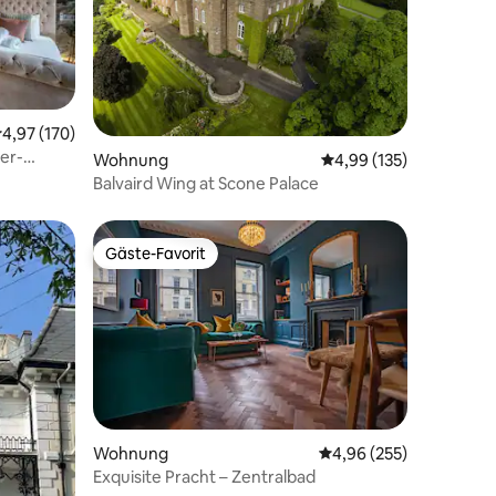
urchschnittliche Bewertung: 4,97 von 5, 170 Bewertungen
4,97 (170)
er-
54 Bewertungen
Wohnung
Durchschnittliche Bew
4,99 (135)
Balvaird Wing at Scone Palace
Gäste-Favorit
Gäste-Favorit
07 Bewertungen
Wohnung
Durchschnittliche Bew
4,96 (255)
Exquisite Pracht – Zentralbad