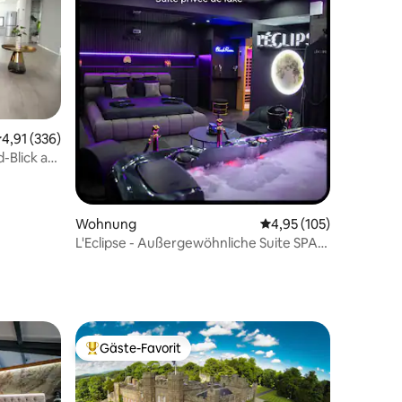
urchschnittliche Bewertung: 4,91 von 5, 336 Bewertungen
4,91 (336)
-Blick auf
63 Bewertungen
Wohnung
Durchschnittliche Bew
4,95 (105)
L'Eclipse - Außergewöhnliche Suite SPA,
Sauna und Hammam
Gäste-Favorit
Beliebter Gäste-Favorit.