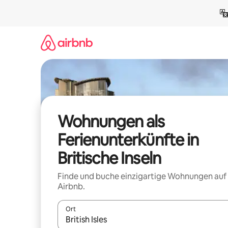
Zu
Inhalten
springen
Wohnungen als
Ferienunterkünfte in
Britische Inseln
Finde und buche einzigartige Wohnungen auf
Airbnb.
Ort
Wenn Ergebnisse verfügbar sind, navigiere mit d