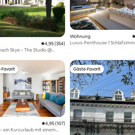
rtung: 4,93 von 5, 427 Bewertungen
Wohnung
D
Luxus-Penthouse 1 Schlafzimm
Durchschnittliche Bewertung: 4,95 von 5, 3
4,95 (354)
Wohnung in Windermere
ach Skye – The Studio @
oc Lodge
-Favorit
Gäste-Favorit
r Gäste-Favorit.
Gäste-Favorit
Durchschnittliche Bewertung: 4,95 von 5, 1
4,95 (107)
rtung: 4,95 von 5, 494 Bewertungen
 – ein Kurzurlaub mit einem