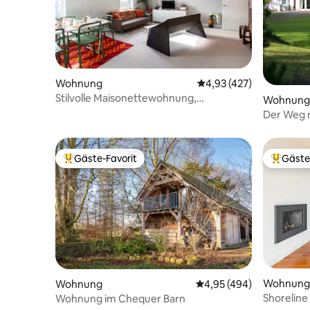
Wohnung
Durchschnittliche Bewe
4,93 (427)
Stilvolle Maisonettewohnung,
Wohnung
Ballyhackamore, Belfast
Der Weg n
Ceannacr
Gäste-Favorit
Gäste
Beliebter Gäste-Favorit.
Beliebte
Wohnung
Wohnung
Durchschnittliche Bewe
4,95 (494)
Shoreline
Wohnung im Chequer Barn