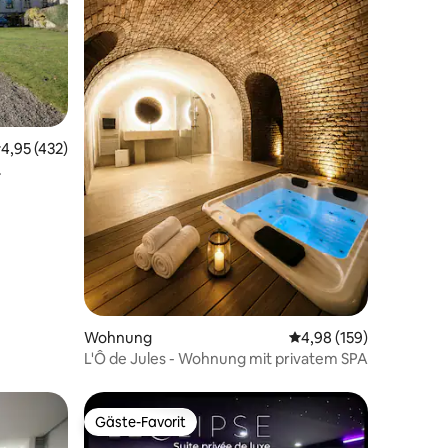
urchschnittliche Bewertung: 4,95 von 5, 432 Bewertungen
4,95 (432)
81 Bewertungen
Wohnung
Durchschnittliche Bew
4,98 (159)
L'Ô de Jules - Wohnung mit privatem SPA
Gäste-Favorit
Gäste-Favorit