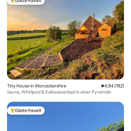
Gäste-Favorit
Beliebter Gäste-Favorit.
Tiny House in Worcestershire
Durchschnittli
4,94 (192)
Sauna, Whirlpool & Kaltwasserbad in einer Pyramide
Gäste-Favorit
Beliebter Gäste-Favorit.