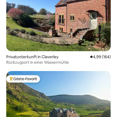
Privatunterkunft in Claverley
Durchschnittli
4,99 (164)
Rückzugsort in einer Wassermühle
Gäste-Favorit
Beliebter Gäste-Favorit.