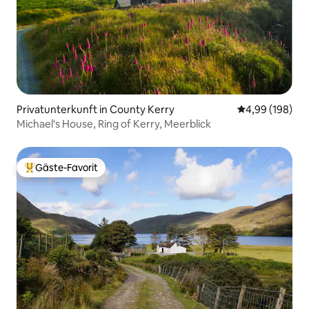
Privatunterkunft in County Kerry
Durchschnittli
4,99 (198)
Michael's House, Ring of Kerry, Meerblick
Gäste-Favorit
Beliebter Gäste-Favorit.