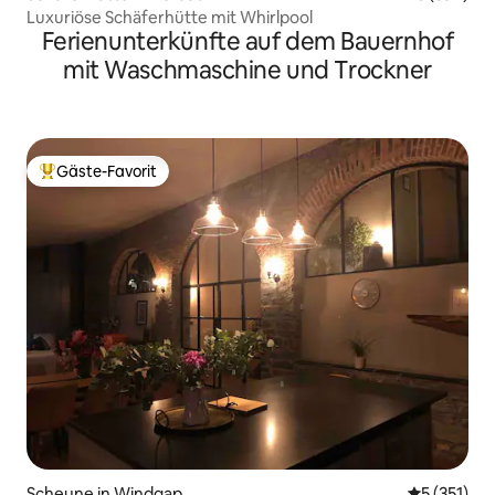
Luxuriöse Schäferhütte mit Whirlpool
Ferienunterkünfte auf dem Bauernhof
mit Waschmaschine und Trockner
Gäste-Favorit
Beliebter Gäste-Favorit.
Scheune in Windgap
Durchschni
5 (351)