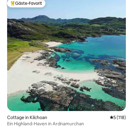
Gäste-Favorit
Beliebter Gäste-Favorit.
Cottage in Kilchoan
Durchschni
5 (118)
Ein Highland-Haven in Ardnamurchan