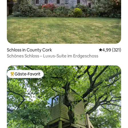
Schloss in County Cork
Durchschnittl
4,99 (321)
Schönes Schloss – Luxus-Suite im Erdgeschoss
Gäste-Favorit
Beliebter Gäste-Favorit.