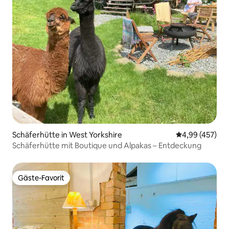
Schäferhütte in West Yorkshire
Durchschnittli
4,99 (457)
Schäferhütte mit Boutique und Alpakas – Entdeckung
Gäste-Favorit
Gäste-Favorit