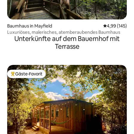
Baumhaus in Mayfield
Durchschnittli
4,99 (145)
Luxuriöses, malerisches, atemberaubendes Baumhaus
Unterkünfte auf dem Bauernhof mit
Terrasse
Gäste-Favorit
Beliebter Gäste-Favorit.