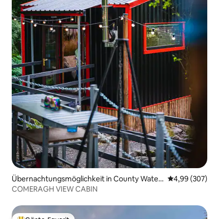
Übernachtungsmöglichkeit in County Water
Durchschnittli
4,99 (307)
ford
COMERAGH VIEW CABIN