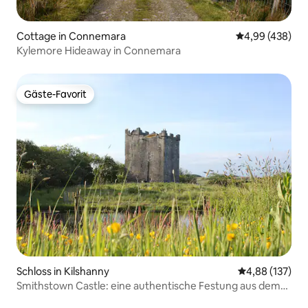
Cottage in Connemara
Durchschnittli
4,99 (438)
Kylemore Hideaway in Connemara
Gäste-Favorit
Gäste-Favorit
Schloss in Kilshanny
Durchschnittl
4,88 (137)
Smithstown Castle: eine authentische Festung aus dem
15. Jahrhundert