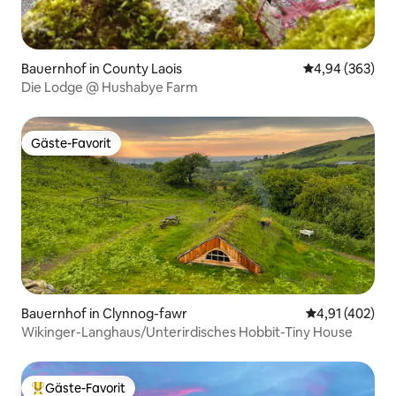
Bauernhof in County Laois
Durchschnittli
4,94 (363)
Die Lodge @ Hushabye Farm
Gäste-Favorit
Gäste-Favorit
Bauernhof in Clynnog-fawr
Durchschnittl
4,91 (402)
Wikinger-Langhaus/Unterirdisches Hobbit-Tiny House
Gäste-Favorit
Beliebter Gäste-Favorit.