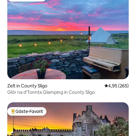
Zelt in County Sligo
Durchschnittli
4,95 (265)
Glór na d'Tonnta Glamping in County Sligo
Gäste-Favorit
Beliebter Gäste-Favorit.