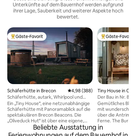
Unterkünfte auf dem Bauernhof werden aufgrund
ihrer Lage, Sauberkeit und weiterer Aspekte hoch
bewertet.
Gäste-Favorit
Gäste-Favorit
Beliebter Gäste-Favorit.
Beliebter Gäste-F
Schäferhütte in Brecon
Durchschnittliche Bewertung: 4
4,98 (388)
Tiny House in Ca
ast and Glens
Schäferhütte, autark, Whirlpool und
Der Bau in Nr. 84
Leuchtturm-Panorama
Ein „Tiny House“, eine netzunabhängige
Gemütliches Bloc
Schäferhütte mit Panoramablick auf die
mit wunderschön
spektakulären Brecon Beacons. Die
über die Antrim-Hü
„Oliveduck Hut“ ist über eine eigene,
Ferne. The Burrow 
Beliebte Ausstattung in
abgeschlossene Gasse erreichbar und
Holzhütte im Erdg
befindet sich auf einem privaten
Nutzung eines pri
Ferienwohnungen auf dem Bauernhof in