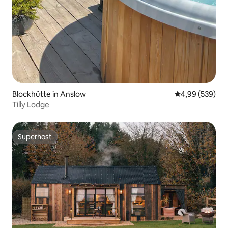
Blockhütte in Anslow
Durchschnittli
4,99 (539)
Tilly Lodge
Superhost
Superhost