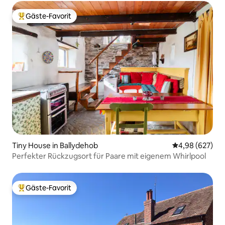
Gäste-Favorit
Beliebter Gäste-Favorit.
Tiny House in Ballydehob
Durchschnittli
4,98 (627)
Perfekter Rückzugsort für Paare mit eigenem Whirlpool
Gäste-Favorit
Beliebter Gäste-Favorit.