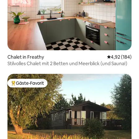
Chalet in Freathy
Durchschnittli
4,92 (184)
Stilvolles Chalet mit 2 Betten und Meerblick (und Sauna!)
Gäste-Favorit
Beliebter Gäste-Favorit.