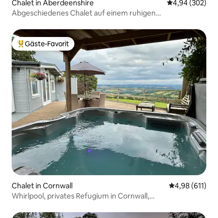
Chalet in Aberdeenshire
Durchschnittli
4,94 (302)
Abgeschiedenes Chalet auf einem ruhigen
Familienbauernhof
Gäste-Favorit
Beliebter Gäste-Favorit.
Chalet in Cornwall
Durchschnittl
4,98 (611)
Whirlpool, privates Refugium in Cornwall,
atemberaubende Aussicht