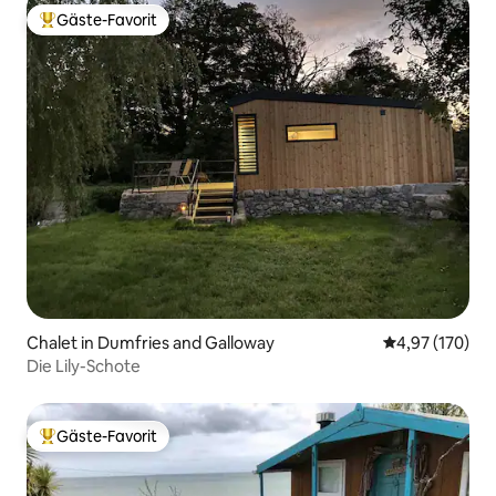
Gäste-Favorit
Beliebter Gäste-Favorit.
Chalet in Dumfries and Galloway
Durchschnittl
4,97 (170)
Die Lily-Schote
Gäste-Favorit
Beliebter Gäste-Favorit.