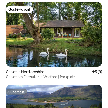
Gäste-Favorit
Gäste-Favorit
Chalet in Hertfordshire
Durchschn
5 (9)
Chalet am Flussufer in Watford | Parkplatz
Superhost
Superhost