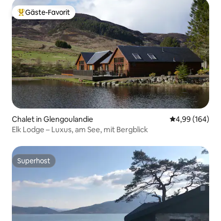
Gäste-Favorit
Beliebter Gäste-Favorit.
Chalet in Glengoulandie
Durchschnittli
4,99 (164)
Elk Lodge – Luxus, am See, mit Bergblick
Superhost
Superhost