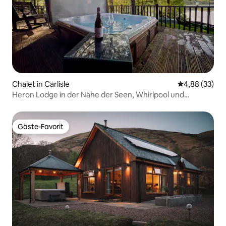
Chalet in Carlisle
Durchschnittl
4,88 (33)
Heron Lodge in der Nähe der Seen, Whirlpool und
optionale Sauna
Gäste-Favorit
Gäste-Favorit