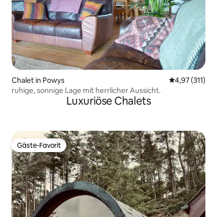
Chalet in Powys
Durchschnittl
4,97 (311)
ruhige, sonnige Lage mit herrlicher Aussicht.
Luxuriöse Chalets
Gäste-Favorit
Gäste-Favorit