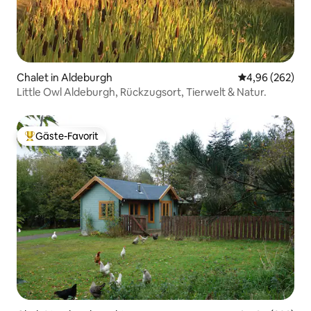
Chalet in Aldeburgh
Durchschnittli
4,96 (262)
Little Owl Aldeburgh, Rückzugsort, Tierwelt & Natur.
Gäste-Favorit
Beliebter Gäste-Favorit.