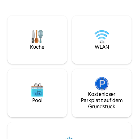
einem Essbereich 
20 Minuten von Galway City entfernt –
Außenbereich mit 
Tor nach Connemara, zu den Aran-
einem ausgewiesen
Inseln, in die Burren-Region, zum Wild
Feuerstelle grenzt
Atlantic Way und zu den Stränden im
Geeignet für Mens
Westen. Nur 15 Minuten von der
entfliehen möchte
Autobahn M17 entfernt. In der
diejenigen, die ei
Morgensonne hörst du dem
Urlaub suchen. H
Vogelgesang zu. Beobachte am Abend,
Küche
WLAN
(x1) £ 20 pro Aufe
wie die Sonne hinter den Bäumen
dürfen nicht unbe
verschwindet. 5 Gehminuten bis zum
gelassen werden.
Gastro-Pub. Auch öffentliche
Verkehrsmittel
Kostenloser
Pool
Parkplatz auf dem
Grundstück