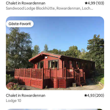
Chalet in Rowardennan
Durchschnittli
4,99 (103)
Sandwood Lodge Blockhütte, Rowardennan, Loch
Lomond
Gäste-Favorit
Gäste-Favorit
Chalet in Rowardennan
Durchschnittli
4,93 (200)
Lodge 10