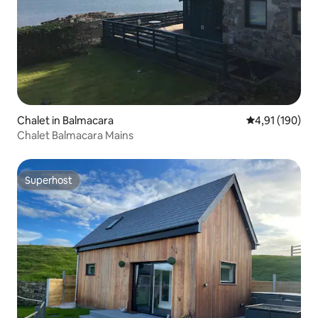
Chalet in Balmacara
Durchschnittl
4,91 (190)
Chalet Balmacara Mains
Superhost
Superhost