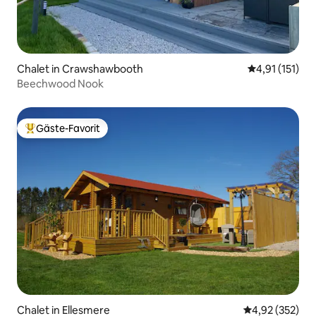
Chalet in Crawshawbooth
Durchschnittl
4,91 (151)
Beechwood Nook
Gäste-Favorit
Beliebter Gäste-Favorit.
Chalet in Ellesmere
Durchschnittli
4,92 (352)