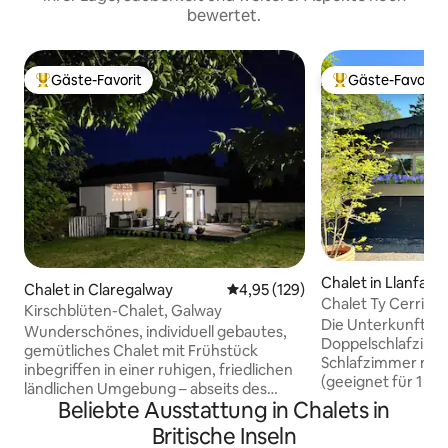
bewertet.
Gäste-Favorit
Gäste-Favorit
Beliebter Gäste-Favorit.
Beliebter Gäste-F
Chalet in Llanfach
Chalet in Claregalway
Durchschnittliche Bewertung: 4
4,95 (129)
Chalet Ty Cerrig
Kirschblüten-Chalet, Galway
Die Unterkunft be
Wunderschönes, individuell gebautes,
Doppelschlafzimm
gemütliches Chalet mit Frühstück
Schlafzimmer mit
inbegriffen in einer ruhigen, friedlichen
(geeignet für 1 Ki
ländlichen Umgebung – abseits des
Erwachsenen oder 
Beliebte Ausstattung in Chalets in
Stadttrubels – 5 Minuten von
sich teilen), ein
Corrandulla, dem Dorf Claregalway und
Britische Inseln
sowie einem off
dem Annaghdown Pier entfernt. Nur