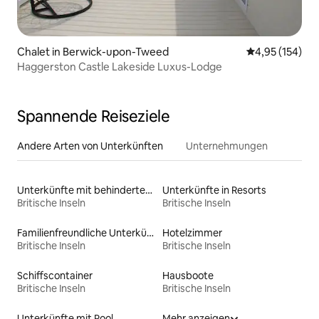
Chalet in Berwick-upon-Tweed
Durchschnittl
4,95 (154)
Haggerston Castle Lakeside Luxus-Lodge
Spannende Reiseziele
Andere Arten von Unterkünften
Unternehmungen
Unterkünfte mit behindertengerechtem Bett
Unterkünfte in Resorts
Britische Inseln
Britische Inseln
Familienfreundliche Unterkünfte
Hotelzimmer
Britische Inseln
Britische Inseln
Schiffscontainer
Hausboote
Britische Inseln
Britische Inseln
Unterkünfte mit Pool
Mehr anzeigen