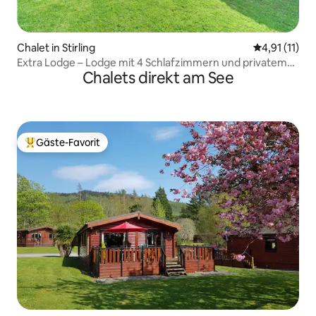
Chalet in Stirling
Durchschnitt
4,91 (11)
Extra Lodge – Lodge mit 4 Schlafzimmern und privatem
Chalets direkt am See
Whirlpool
Gäste-Favorit
Beliebter Gäste-Favorit.