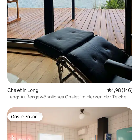
Chalet in Long
Durchschnittli
4,98 (146)
Lang: Außergewöhnliches Chalet im Herzen der Teiche
Gäste-Favorit
Gäste-Favorit