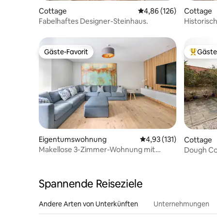
Cottage
Durchschnittliche Bewe
4,86 (126)
Cottage
Fabelhaftes Designer-Steinhaus.
Historisc
Gäste-Favorit
Gäste
Gäste-Favorit
Beliebte
Eigentumswohnung
Durchschnittliche Bew
4,93 (131)
Cottage
Makellose 3-Zimmer-Wohnung mit
Dough Co
eigenem Eingang
Whitstabl
Spannende Reiseziele
Andere Arten von Unterkünften
Unternehmungen