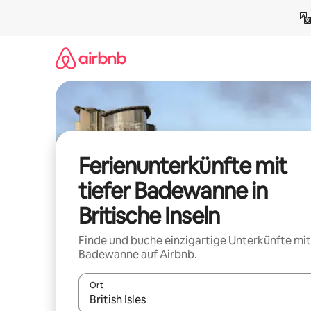
Zu
Inhalten
springen
Ferienunterkünfte mit
tiefer Badewanne in
Britische Inseln
Finde und buche einzigartige Unterkünfte mit
Badewanne auf Airbnb.
Ort
Wenn Ergebnisse verfügbar sind, navigiere mit d