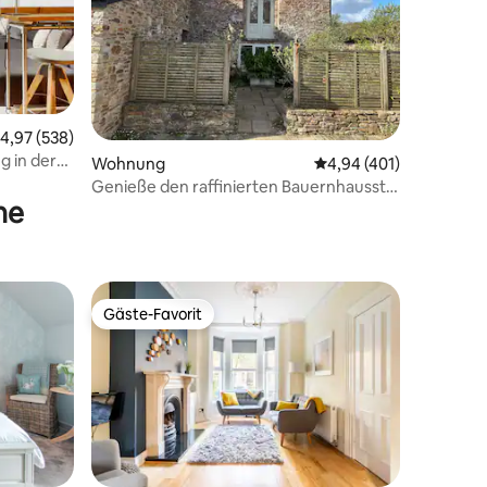
s unseres
immer.
66 Bewertungen
urchschnittliche Bewertung: 4,97 von 5, 538 Bewertungen
4,97 (538)
 in der
Wohnung
Durchschnittliche Bew
4,94 (401)
Genieße den raffinierten Bauernhausstil
ne
in einer umgebauten Scheune
Gäste-Favorit
Gäste-Favorit