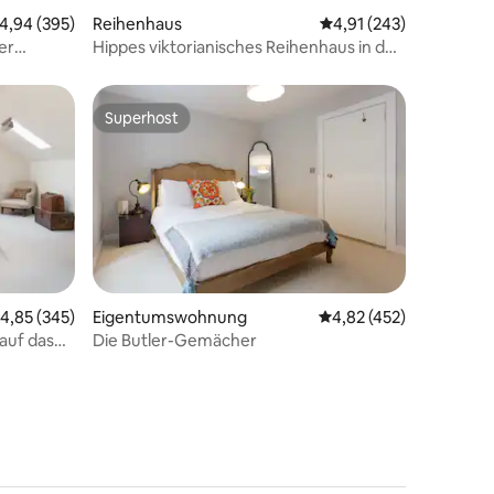
urchschnittliche Bewertung: 4,94 von 5, 395 Bewertungen
4,94 (395)
Reihenhaus
Durchschnittliche Bew
4,91 (243)
83 Bewertungen
er
Hippes viktorianisches Reihenhaus in der
Nähe der trendigen Ormeau Road
Superhost
Superhost
urchschnittliche Bewertung: 4,85 von 5, 345 Bewertungen
4,85 (345)
Eigentumswohnung
Durchschnittliche Bew
4,82 (452)
57 Bewertungen
auf das
Die Butler-Gemächer