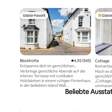
Gäste-Favorit
Gäste
Gäste-Favorit
Beliebte
Blockhütte
Durchschnittliche Bewe
4,92 (545)
Cottage
Entspanne dich im gemütlichen
Romantisc
Fisherman's Cottage am Meer
Nähe des 
Verbringe gemütliche Abende auf der
Mach es d
intimen Terrasse mit rustikalen
gemütlic
Holzbänken in einem ruhigen Ferienhaus
„Cottage/
in der beliebten Island Wall.
ummauert
Beliebte Aussta
Zurückhaltendes neutrales Dekor und
paar Min
subtile Küstenakzente vermischen sich
Lancaster 
mit den historischen Merkmalen, von
bemerkens
Türen im Scheunenstil, Hartholzböden
Inneren, 
und einem Holzofen für gemütliche
Oberlicht