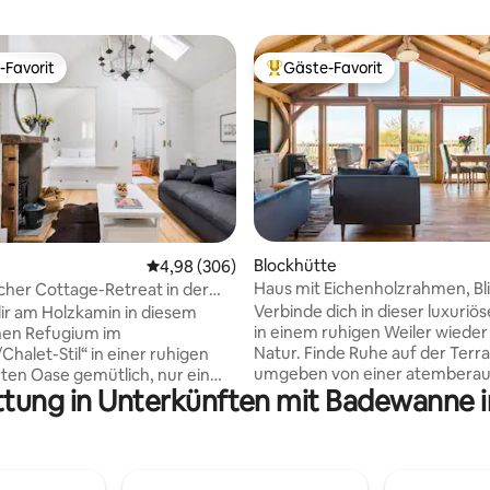
-Favorit
Gäste-Favorit
r Gäste-Favorit.
Beliebter Gäste-Favorit.
rtung: 4,92 von 5, 545 Bewertungen
Blockhütte
Durchschnittliche Bewertung: 4,98 von 5, 3
4,98 (306)
Haus mit Eichenholzrahmen, Bli
her Cottage-Retreat in der
Landschaft und Whirlpool
Schlosses Lancaster
Verbinde dich in dieser luxuriö
ir am Holzkamin in diesem
in einem ruhigen Weiler wieder
hen Refugium im
Natur. Finde Ruhe auf der Terra
Chalet-Stil“ in einer ruhigen
umgeben von einer atembera
en Oase gemütlich, nur ein
ttung in Unterkünften mit Badewanne in 
Aussicht, oder entspanne dich 
uten vom Stadtzentrum von
durchdachter Dekoration und s
entfernt. Es ist
moderner Oberflächen im Inn
wert hell und luftig im
mit freiliegenden Eichenbalken. Blue Val
dank weißer Verkleidungen und
ist seit Juni 2018 nagelneu! Wi
er. Gönn dir ein schönes Glas