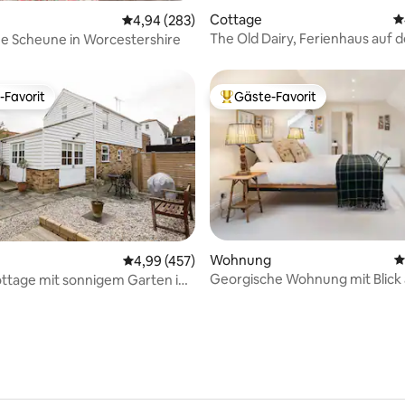
Cottage
D
rtung: 4,86 von 5, 126 Bewertungen
Durchschnittliche Bewertung: 4,94 von 5, 2
4,94 (283)
The Old Dairy, Ferienhaus auf d
he Scheune in Worcestershire
Highland Farm
-Favorit
Gäste-Favorit
r Gäste-Favorit.
Beliebter Gäste-Favorit.
ertung: 4,93 von 5, 131 Bewertungen
Wohnung
D
Durchschnittliche Bewertung: 4,99 von 5, 4
4,99 (457)
Georgische Wohnung mit Blick 
ttage mit sonnigem Garten in
Schloss
e