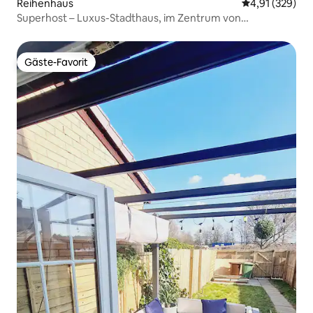
Reihenhaus
Durchschnittl
4,91 (329)
Superhost – Luxus-Stadthaus, im Zentrum von
Manchester.
Gäste-Favorit
Gäste-Favorit