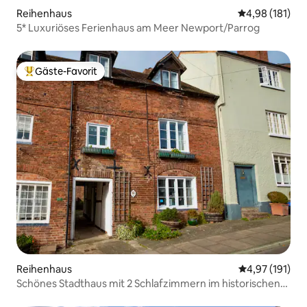
Reihenhaus
Durchschnittl
4,98 (181)
5* Luxuriöses Ferienhaus am Meer Newport/Parrog
Gäste-Favorit
Beliebter Gäste-Favorit.
Reihenhaus
Durchschnittl
4,97 (191)
Schönes Stadthaus mit 2 Schlafzimmern im historischen
Ludlow.