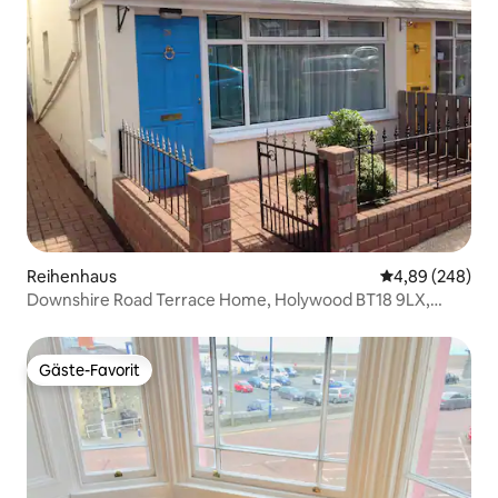
Reihenhaus
Durchschnittli
4,89 (248)
Downshire Road Terrace Home, Holywood BT18 9LX,
Vereinigtes Königreich
Gäste-Favorit
Gäste-Favorit