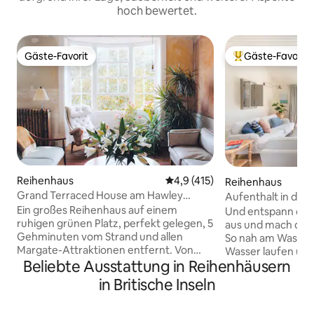
hoch bewertet.
Gäste-Favorit
Gäste-Favorit
Gäste-Favorit
Beliebter Gäste-F
Reihenhaus
Durchschnittliche Bewertung:
4,9 (415)
Reihenhaus
Grand Terraced House am Hawley
Aufenthalt in der 
Square, Margate
Ein großes Reihenhaus auf einem
Und entspann dich
ruhigen grünen Platz, perfekt gelegen, 5
aus und mach dich 
Gehminuten vom Strand und allen
So nah am Wasser,
Margate-Attraktionen entfernt. Von
Wasser laufen und
Beliebte Ausstattung in Reihenhäusern
seinen Gästen für seine komfortablen
Diese helle und g
Betten, sein schönes Design, seine
modernisierte Endt
in Britische Inseln
Einrichtung und Pflanzen sowie seine
an der Kircubbin 
ausgezeichnete Gastfreundschaft
spektakulären Blic