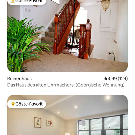
Gäste-Favorit
Beliebter Gäste-Favorit.
Reihenhaus
Durchschnittli
4,99 (129)
Das Haus des alten Uhrmachers. (Georgische Wohnung)
Gäste-Favorit
Beliebter Gäste-Favorit.