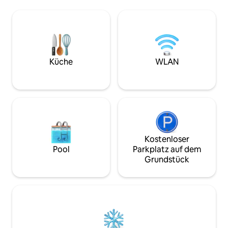
geschätzt. Das Haus wurde 1835 auf
Mourne Mountains
dem Hawley Square, dem schönsten
Fahrminuten vom 
georgianischen Gartenplatz der Stadt,
historischen Dor
erbaut und war einst das Sommerhaus
Stewart und wenig
von Londons Oberschicht. Es wurde von
von Portaferry ent
seinem Besitzer und Bewohner, dem
Fähre nach Strang
Architekten Sam Causer, vollständig mit
übersetzen kannst
Küche
WLAN
einem speziellen „leichten“
Whirlpoolmiete mi
Erhaltungsansatz renoviert.
Vorankündigung v
Kostenloser
Pool
Parkplatz auf dem
Grundstück