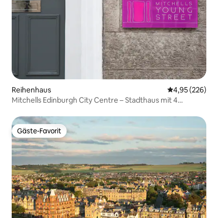
Reihenhaus
Durchschnittli
4,95 (226)
Mitchells Edinburgh City Centre – Stadthaus mit 4
Schlafzimmern
Gäste-Favorit
Gäste-Favorit