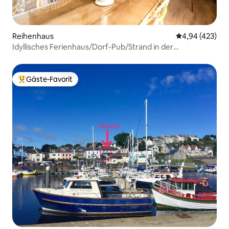
Reihenhaus
Durchschnittli
4,94 (423)
Idyllisches Ferienhaus/Dorf-Pub/Strand in der
Nähe/Parkplatz
Gäste-Favorit
Beliebter Gäste-Favorit.