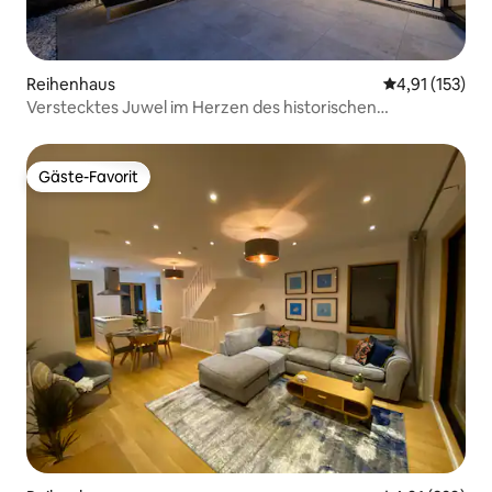
Reihenhaus
Durchschnittl
4,91 (153)
Verstecktes Juwel im Herzen des historischen
Woodstock
Gäste-Favorit
Gäste-Favorit