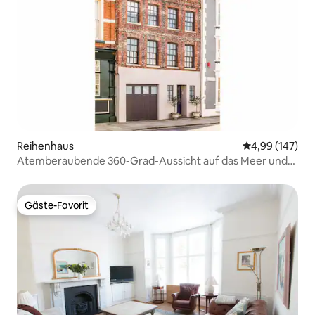
Reihenhaus
Durchschnittli
4,99 (147)
Atemberaubende 360-Grad-Aussicht auf das Meer und
die Stadt, 5-Betten-Unterkunft
Gäste-Favorit
Gäste-Favorit