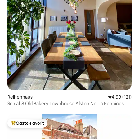
Reihenhaus
Durchschnittl
4,99 (121)
Schlaf 8 Old Bakery Townhouse Alston North Pennines
Gäste-Favorit
Beliebter Gäste-Favorit.