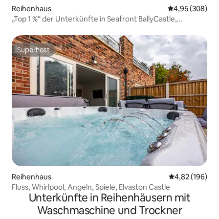
Reihenhaus
Durchschnittli
4,95 (308)
„Top 1 %“ der Unterkünfte in Seafront BallyCastle,
Meerblick
Superhost
Superhost
Reihenhaus
Durchschnittli
4,82 (196)
Fluss, Whirlpool, Angeln, Spiele, Elvaston Castle
Unterkünfte in Reihenhäusern mit
Waschmaschine und Trockner