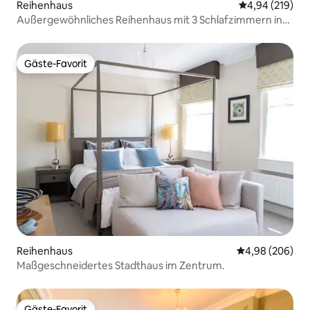
Reihenhaus
Durchschnittli
4,94 (219)
Außergewöhnliches Reihenhaus mit 3 Schlafzimmern in
Inverness Central.
Gäste-Favorit
Gäste-Favorit
Reihenhaus
Durchschnittli
4,98 (206)
Maßgeschneidertes Stadthaus im Zentrum.
Gäste-Favorit