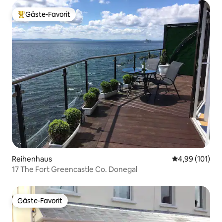
Gäste-Favorit
Beliebter Gäste-Favorit.
Reihenhaus
Durchschnittl
4,99 (101)
17 The Fort Greencastle Co. Donegal
Gäste-Favorit
Gäste-Favorit