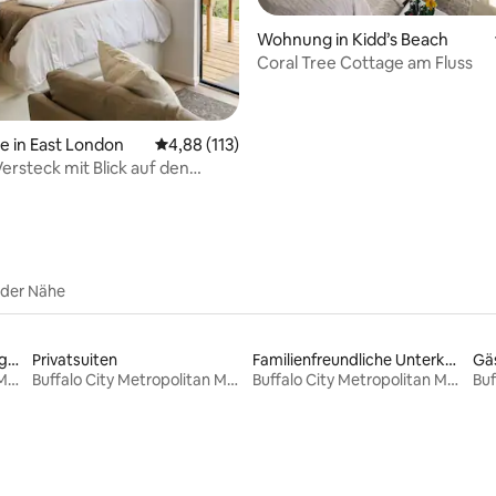
rtung: 4,99 von 5, 134 Bewertungen
Wohnung in Kidd’s Beach
Coral Tree Cottage am Fluss
e in East London
Durchschnittliche Bewertung: 4,88 von 5, 1
4,88 (113)
 Versteck mit Blick auf den
 der Nähe
Unterkünfte mit Strandzugang
Privatsuiten
Familienfreundliche Unterkünfte
Gä
Buffalo City Metropolitan Municipality
Buffalo City Metropolitan Municipality
Buffalo City Metropolitan Municipality