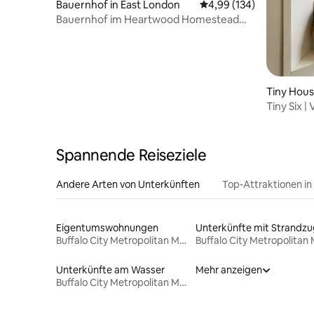
Bauernhof in East London
Durchschnittliche Bewe
4,99 (134)
Bauernhof im Heartwood Homestead
Waldhütte.
Tiny Hous
Tiny Six |
Damm
Spannende Reiseziele
Andere Arten von Unterkünften
Top-Attraktionen in
Eigentumswohnungen
Buffalo City Metropolitan Municipality
Unterkünfte am Wasser
Mehr anzeigen
Buffalo City Metropolitan Municipality