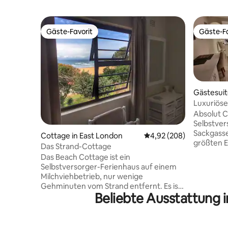
Gäste-Favorit
Gäste-Fa
Gäste-Favorit
Gäste-Fa
Gästesuit
Luxuriöse
Selbstver
Absolut C
Komfort
Selbstver
Sackgasse
Cottage in East London
Durchschnittliche Bewe
4,92 (208)
größten E
Das Strand-Cottage
London. L
Das Beach Cottage ist ein
entspanne
Selbstversorger-Ferienhaus auf einem
stilvollen
Milchviehbetrieb, nur wenige
ausgestatt
Gehminuten vom Strand entfernt. Es ist
benötigst
Beliebte Ausstattung i
nur 10 km vom Flughafen EL und eine 20-
Braais un
minütige Fahrt nach EL entfernt. Das
rund um d
Ferienhaus hat einen schönen Blick auf
eines ko
das Meer sowie auf Kühe, die auf grünen