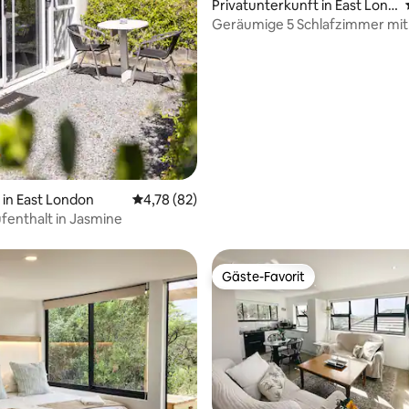
ertung: 4,94 von 5, 96 Bewertungen
Privatunterkunft in East Lond
on
Geräumige 5 Schlafzimmer mit
Kinderspielbereich
in East London
Durchschnittliche Bewertung: 4,78 von 5, 
4,78 (82)
fenthalt in Jasmine
Gäste-Favorit
Gäste-Favorit