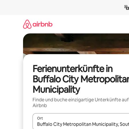
Zu
Inhalten
springen
Ferienunterkünfte in
Buffalo City Metropolita
Municipality
Finde und buche einzigartige Unterkünfte auf
Airbnb
Ort
Wenn Ergebnisse verfügbar sind, navigiere mit d