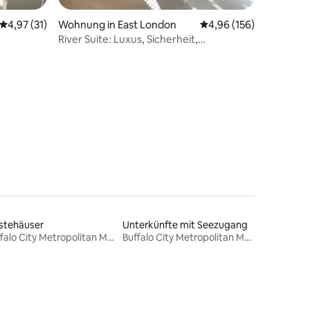
Durchschnittliche Bewertung: 4,97 von 5, 31 Bewertungen
4,97 (31)
Wohnung in East London
Durchschnittliche Bew
4,96 (156)
River Suite: Luxus, Sicherheit,
Leichtigkeit
13 Bewertungen
stehäuser
Unterkünfte mit Seezugang
Buffalo City Metropolitan Municipality
Buffalo City Metropolitan Municipality