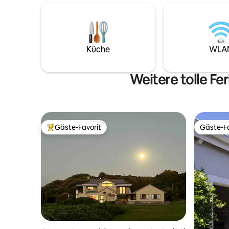
Netflix u
Weiden grasen. Es verfügt über eine voll
Smart-TV
funktionsfähige Küche. Tee, Kaffee,
Soundbar.
frische Bauernhofmilch und Zwieback
Internet 
werden bei der Ankunft zur Verfügung
Lastabwur
gestellt. Es ist gut für Paare,
Küche
WLA
Alleinabenteurer, Geschäftsreisende
und Familien. Bitte beachte, dass ein
eigenes Transportmittel ratsam ist, da
Weitere tolle Fe
wir auf einem Bauernhof sind.
Gäste-Favorit
Gäste-Fa
Beliebter Gäste-Favorit.
Gäste-Fa