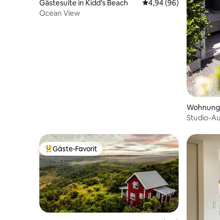
Gästesuite in Kidd’s Beach
Durchschnittliche Bew
4,94 (96)
Ocean View
Wohnung 
Studio-Au
Gäste-Favorit
Beliebter Gäste-Favorit.