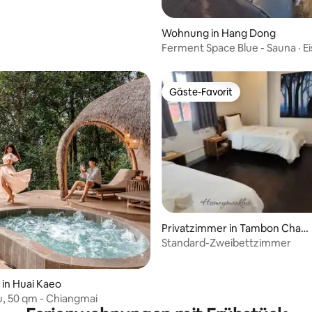
Wohnung in Hang Dong
Ferment Space Blue - Sauna · Ei
Pool
Gäste-Favorit
Gäste-Favorit
Privatzimmer in Tambon Chan
 Bewertung: 5 von 5, 3 Bewertungen
g Khlan
Standard-Zweibettzimmer
in Huai Kaeo
u, 50 qm - Chiangmai