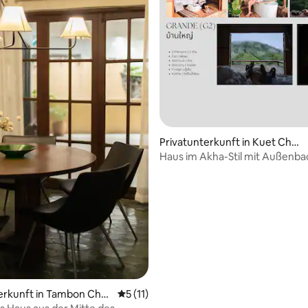
Privatunterkunft in Kuet Chan
g
Haus im Akha-Stil mit Außenb
Chiangmai G2
ertung: 4,94 von 5, 16 Bewertungen
erkunft in Tambon Cha
Durchschnittliche Bewertung: 5 von 5, 
5 (11)
k