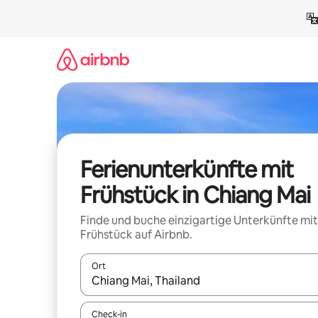
Zu
Inhalten
springen
Ferienunterkünfte mit
Frühstück in Chiang Mai
Finde und buche einzigartige Unterkünfte mit
Frühstück auf Airbnb.
Ort
Wenn Ergebnisse verfügbar sind, navigiere mit d
Check-in