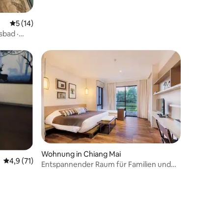
Durchschnittliche Bewertung: 5 von 5, 14 Bewertungen
5 (14)
sbad ·
Wohnung in Chiang Mai
Durchschnittliche Bewertung: 4,9 von 5, 71 Bewertungen
4,9 (71)
Entspannender Raum für Familien und
Gruppen in der 2-Zimmer-Suite