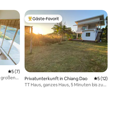
Gäste-Favorit
Beliebter Gäste-Favorit.
Durchschnittliche Bewertung: 5 von 5, 7 Bewertungen
5 (7)
m großen
Privatunterkunft in Chiang Dao
Durchschnittliche
5 (12)
TT Haus, ganzes Haus, 5 Minuten bis zur
Chiangdao-Höhle
12 Bewertungen