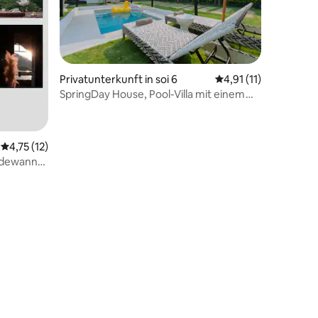
Privatunterkunft in soi 6
Durchschnittliche Be
4,91 (11)
SpringDay House, Pool-Villa mit einem
RIESIGEN Garten
Durchschnittliche Bewertung: 4,75 von 5, 12 Bewertungen
4,75 (12)
adewanne,
11 Bewertungen