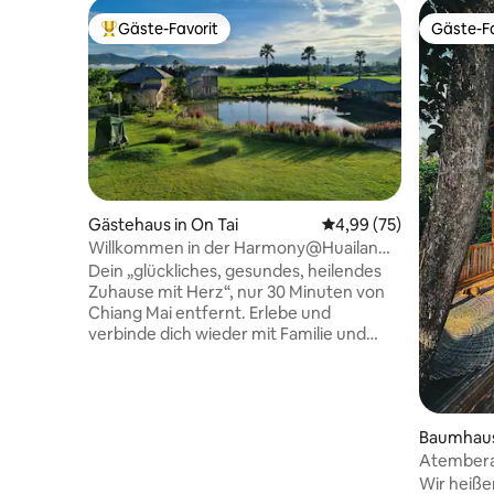
Gäste-Favorit
Gäste-Fa
Beliebter Gäste-Favorit.
Gäste-Fa
Gästehaus in On Tai
Durchschnittliche Bew
4,99 (75)
Willkommen in der Harmony@Huailan
Home Ecolodge
Dein „glückliches, gesundes, heilendes
Zuhause mit Herz“, nur 30 Minuten von
Chiang Mai entfernt. Erlebe und
verbinde dich wieder mit Familie und
Freunden in unseren charmanten,
gemütlichen, geräumigen
Gästehäusern, eingebettet in Reisfelder.
Entspannen Sie sich auf dem Balkon mit
Baumhaus 
Blick auf unseren ruhigen Fischteich, mit
atemberaubendem Blick von
Atember
Sonnenaufgang bis Sonnenuntergang.
im Katze
Wir heiße