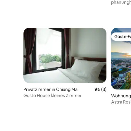
phanung
Gäste-Fa
Gäste-Fa
Privatzimmer in Chiang Mai
Durchschnittliche
5 (3)
Gusto House kleines Zimmer
Wohnung 
-district
Astra Res