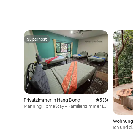
Superhost
Superhost
Privatzimmer in Hang Dong
Durchschnittliche
5 (3)
Manning HomeStay – Familienzimmer in
einem Gemeinschaftshaus B1
Wohnung 
Ich und d