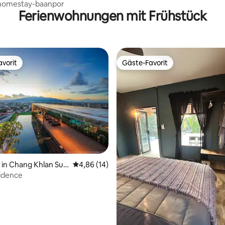
homestay-baanpor
Ferienwohnungen mit Frühstück
vorit
Gäste-Favorit
vorit
Gäste-Favorit
 Bewertung: 5 von 5, 3 Bewertungen
in Chang Khlan Sub
Durchschnittliche Bewertung: 4,86 von 5, 
4,86 (14)
idence