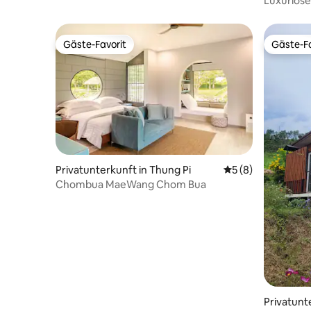
Luxuriöse
Jahrhunde
Gäste-Favorit
Gäste-Fa
Gäste-Favorit
Gäste-Fa
Privatunterkunft in Thung Pi
Durchschnittliche
5 (8)
Chombua MaeWang Chom Bua
Privatunt