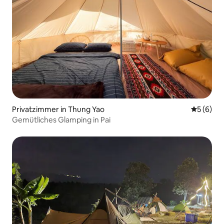
Privatzimmer in Thung Yao
Durchschn
5 (6)
Gemütliches Glamping in Pai