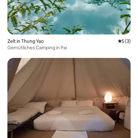
Zelt in Thung Yao
Durchsch
5 (3)
Gemütliches Camping in Pai