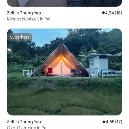
Zelt in Thung Yao
Durchschnitt
4,94 (18)
Kleines Nestzelt in Pai
Superhost
Superhost
Zelt in Thung Yao
Durchschnitt
4,65 (17)
Öko-Glamping in Pai