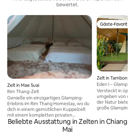
bewertet.
Gäste-Favorit
Gäste-Favorit
Zelt in Tambon Su
Eden I – Glamping
Zelt in Mae Suai
Versteckt in üpp
Rim Thang-Zelt
umgeben von den 
Genieße ein einzigartiges Glamping-
der Natur bietet d
Erlebnis im Rim Thang Homestay, wo du
große Glamping-E
dich in einem gemütlichen Kuppelzelt
– Eden den perfek
mit einem kompletten privaten
diejenigen, die ein
Beliebte Ausstattung in Zelten in Chiang
Badezimmer entspannen und dabei
Mischung aus Kom
einen atemberaubenden Panoramablick
Mai
suchen. Ganz gleich, ob du einen
auf die Stadt Mae Suai genießen kannst.