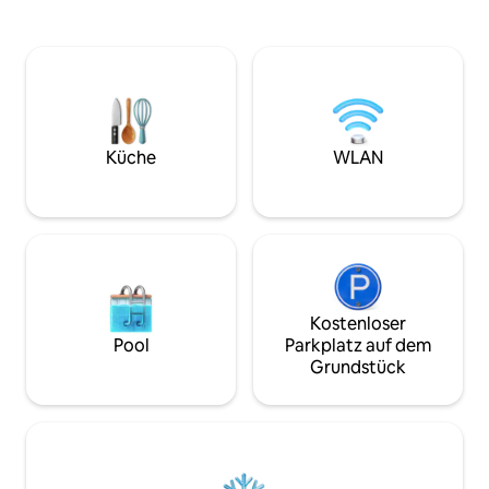
romantischen Kurz
Wache mit atemberaubenden
für dich selbst od
Sonnenaufgängen, frischer Bergluft und
zum Auftanken suc
einer ruhigen Umgebung auf. 🌿 Was du
gemütliche Raum lä
lieben wirst: ✔️ Geräumiges Kuppelzelt
baumeln zu lassen
mit komfortabler Bettwäsche ✔️
dem zu verbinden, 
Komplettes eigenes Badezimmer für
deinen Komfort ✔️ Atemberaubende
Aussicht auf die Stadt und die Berge
Küche
WLAN
direkt von deinem Zelt aus ✔️ Eine
ruhige, natürliche Umgebung – perfekt
zum Entspannen
Kostenloser
Pool
Parkplatz auf dem
Grundstück