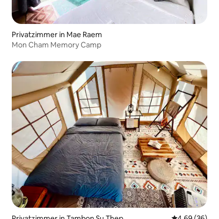
Privatzimmer in Mae Raem
Mon Cham Memory Camp
Privatzimmer in Tambon Su Thep
Durchschnittl
4,69 (36)