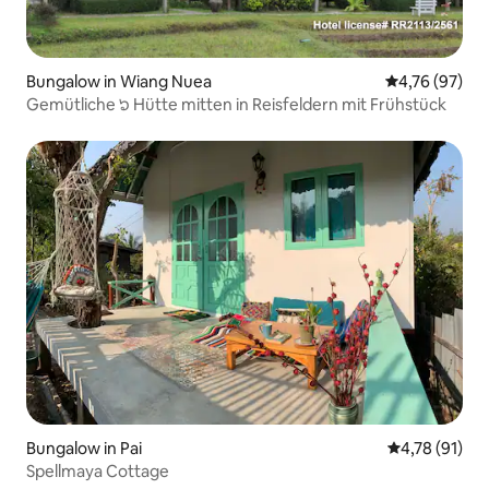
Bungalow in Wiang Nuea
Durchschnitt
4,76 (97)
Gemütliche ๖ Hütte mitten in Reisfeldern mit Frühstück
Bungalow in Pai
Durchschnitt
4,78 (91)
Spellmaya Cottage