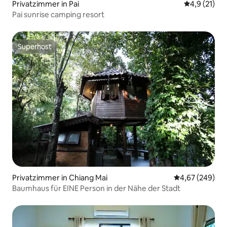
Privatzimmer in Pai
Durchschnit
4,9 (21)
Pai sunrise camping resort
Superhost
Superhost
Privatzimmer in Chiang Mai
Durchschnittli
4,67 (249)
Baumhaus für EINE Person in der Nähe der Stadt