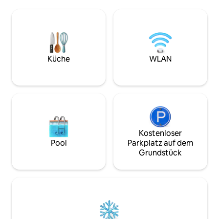
eigenes Badezimmer und eine Toilette.
Wasserkocher und 
Die Schlafzimmer befinden sich im
einfache Mahlzeiten. Rauche
ersten Stock und sind über Treppen
drinnen nicht erla
erreichbar. Bitte beachte, dass es kein
draußen im Garten rauc
Babybett gibt, Nach thailändischem
zwar keine Wasch
Recht müssen alle Gäste beim Check-in
kannst problemlo
einen gültigen Reisepass zur
Küche
WLAN
nahegelegenen Ma
Registrierung vorlegen. Wenn du dich
nicht daran halten kannst, buche bitte
nicht.
Kostenloser
Pool
Parkplatz auf dem
Grundstück