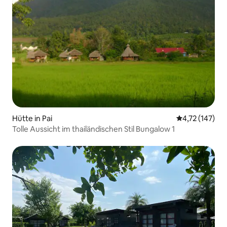
Hütte in Pai
Durchschnittl
4,72 (147)
Tolle Aussicht im thailändischen Stil Bungalow 1