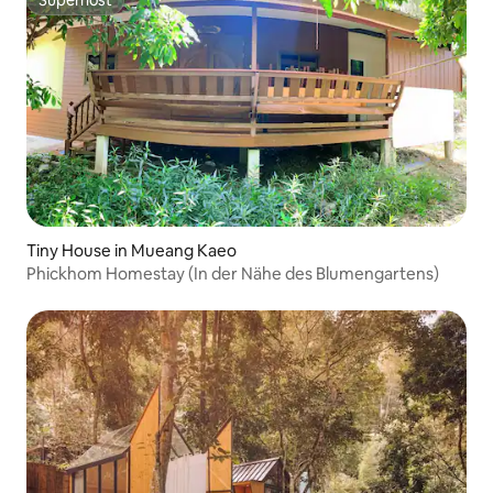
Superhost
Superhost
Tiny House in Mueang Kaeo
Phickhom Homestay (In der Nähe des Blumengartens)