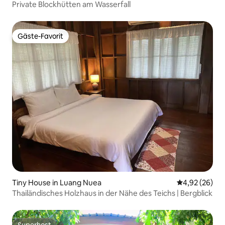
Private Blockhütten am Wasserfall
Gäste-Favorit
Gäste-Favorit
Tiny House in Luang Nuea
Durchschnittl
4,92 (26)
Thailändisches Holzhaus in der Nähe des Teichs | Bergblick