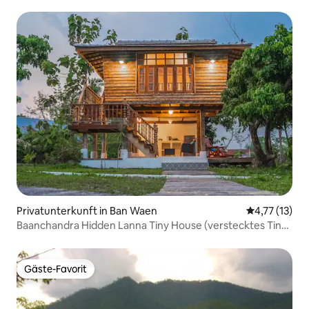
Privatunterkunft in Ban Waen
Durchschnitt
4,77 (13)
Baanchandra Hidden Lanna Tiny House (verstecktes Tiny
House)
Gäste-Favorit
Gäste-Favorit