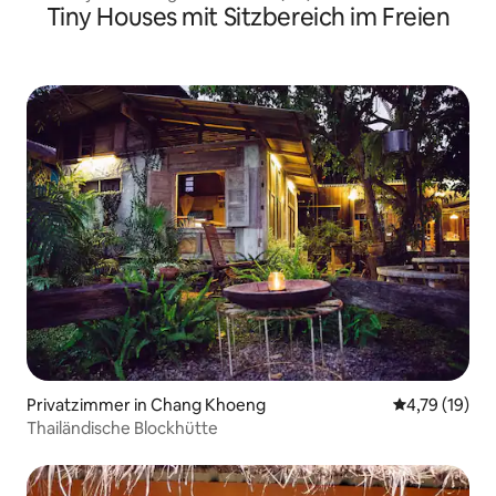
Tiny Houses mit Sitzbereich im Freien
Privatzimmer in Chang Khoeng
Durchschnitt
4,79 (19)
Thailändische Blockhütte