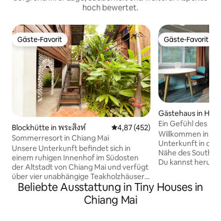
hoch bewertet.
Gäste-Favorit
Gäste-Favorit
Gäste-Favorit
Gäste-Favorit
Gästehaus in Hai-
g District
Ein Gefühl des lok
Blockhütte in พระสิงห์
Durchschnittliche Bewertung: 4
4,87 (452)
Familienkomplex
Willkommen in un
Sommerresort in Chiang Mai
Unterkunft in der 
Unsere Unterkunft befindet sich in
Nähe des South Ga
einem ruhigen Innenhof im Südosten
Du kannst herumsp
der Altstadt von Chiang Mai und verfügt
Nachbarschaft ge
über vier unabhängige Teakholzhäuser,
lokalen Markt bes
Beliebte Ausstattung in Tiny Houses in
die etwa 90 Jahre alt sind. Da es sich um
Essen zu kaufen. ​Das private Haus
traditionelle Holzkonstruktionen
Chiang Mai
verfügt über zwei 
handelt, ist die Schalldämmung
Badezimmer mit 
begrenzt Jedes Haus verfügt über ein
sowie eine Mikrowe