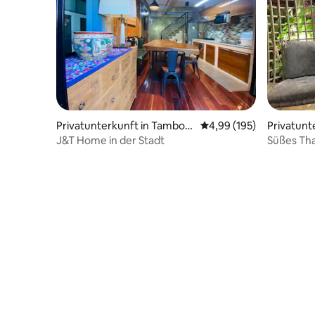
Privatunterkunft in Tambon
Durchschnittliche Bewe
4,99 (195)
Privatunt
Phra Sing
Mai
J&T Home in der Stadt
Süßes Tha
Zentrum 