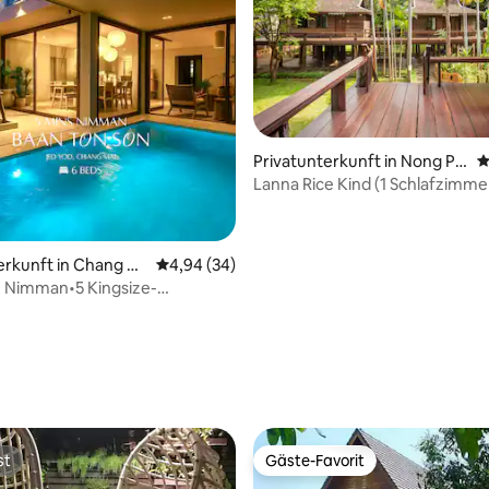
ertung: 4,94 von 5, 33 Bewertungen
Privatunterkunft in Nong Ph
D
ueng
Lanna Rice Kind (1 Schlafzimme
erkunft in Chang Ph
Durchschnittliche Bewertung: 4,94 von 5, 
4,94 (34)
n Nimman•5 Kingsize-
acuzziPool•BanTonSon
st
Gäste-Favorit
st
Gäste-Favorit