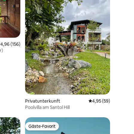
urchschnittliche Bewertung: 4,96 von 5, 156 Bewertungen
4,96 (156)
r)
34 Bewertungen
Privatunterkunft
Durchschnittliche Be
4,95 (59)
Poolvilla am Santol Hill
Gäste-Favorit
Gäste-Favorit