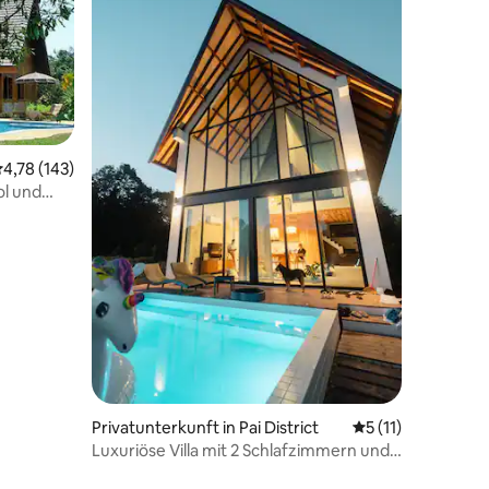
urchschnittliche Bewertung: 4,78 von 5, 143 Bewertungen
4,78 (143)
ol und
06 Bewertungen
Privatunterkunft in Pai District
Durchschnittliche
5 (11)
Luxuriöse Villa mit 2 Schlafzimmern und
Pool im Zentrum von Pai