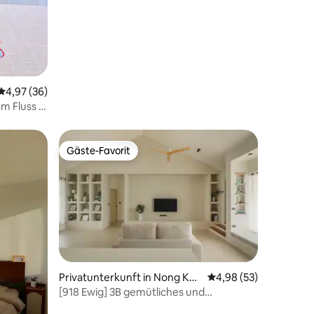
19 Bewertungen
Durchschnittliche Bewertung: 4,97 von 5, 36 Bewertungen
4,97 (36)
m Fluss in
Gäste-Favorit
Gäste-Favorit
62 Bewertungen
Privatunterkunft in Nong Kw
Durchschnittliche Be
4,98 (53)
ai
[918 Ewig] 3B gemütliches und
komfortables Haus mit Luftreiniger