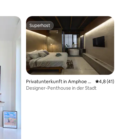
Superhost
Superhost
Privatunterkunft in Amphoe M
Durchschnittliche B
4,8 (41)
ueang Chiang Mai
Designer-Penthouse in der Stadt