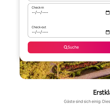
Check-in
Check-out
Suche
Erstk
Gäste sind sich einig: Di