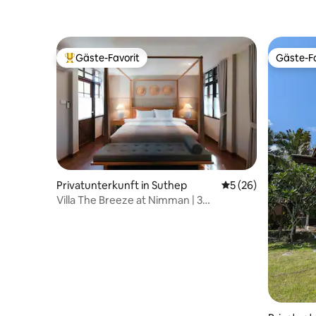
Gäste-Favorit
Gäste-Fa
Beliebter Gäste-Favorit.
Gäste-Fa
Privatunterkunft in Suthep
Durchschnittliche 
5 (26)
Villa The Breeze at Nimman | 3
Schlafzimmer | Herz von Nimman