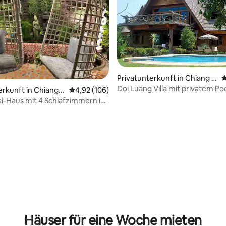
Privatunterkunft in Chiang D
D
ao
Doi Luang Villa mit privatem Po
rtung: 4,99 von 5, 195 Bewertungen
erkunft in Chiang
Durchschnittliche Bewertung: 4,92 von 5, 1
4,92 (106)
herrlicher Aussicht
i-Haus mit 4 Schlafzimmern im
von CM
Häuser für eine Woche mieten