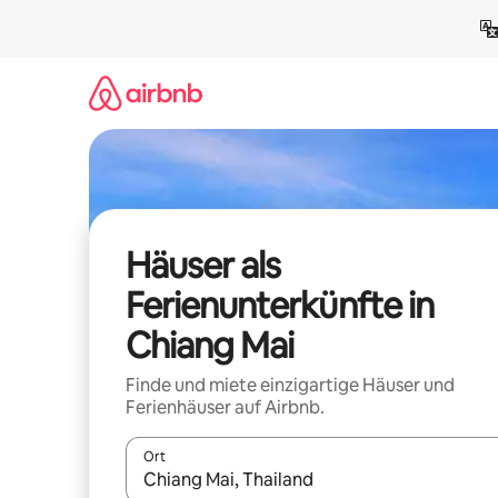
Zu
Inhalten
springen
Häuser als
Ferienunterkünfte in
Chiang Mai
Finde und miete einzigartige Häuser und
Ferienhäuser auf Airbnb.
Ort
Wenn Ergebnisse verfügbar sind, navigiere mit d