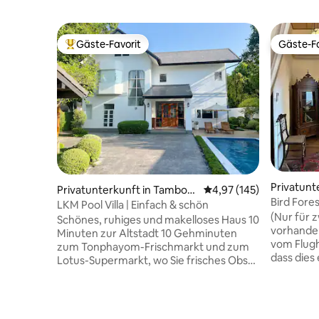
Gäste-Favorit
Gäste-Fa
Beliebter Gäste-Favorit.
Gäste-Fa
Privatunt
Privatunterkunft in Tambon
Durchschnittliche Bewe
4,97 (145)
Phra Sing
Bird Forest 3 Zentrum der Alt
Su Thep
LKM Pool Villa | Einfach & schön
Chiang Ma
(Nur für 
Schönes, ruhiges und makelloses Haus 10
(10 Minut
vorhanden
Minuten zur Altstadt 10 Gehminuten
Sehenswür
vom Flugh
zum Tonphayom-Frischmarkt und zum
dass dies 
Lotus-Supermarkt, wo Sie frisches Obst,
auf die Sc
Fleisch und Gemüse kaufen können! 1
Eingebett
Minute zum 7-11 Convenience Store
Herzen de
Jedes Zimmer verfügt über Klimaanlage
Gehminut
und schnelles WLAN Großes Haus in der