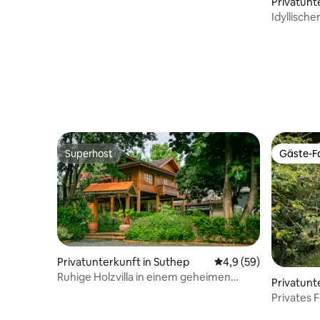
Privatunt
Idyllisch
Reisfelde
die Berge
Superhost
Gäste-Fa
Superhost
Gäste-Fa
Privatunterkunft in Suthep
Durchschnittliche Be
4,9 (59)
Ruhige Holzvilla in einem geheimen
Privatunt
Garten in der Innenstadt
Privates 
Schlafzi