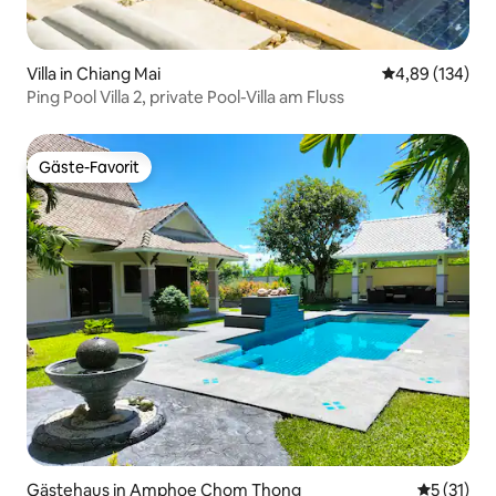
Villa in Chiang Mai
Durchschnittli
4,89 (134)
Ping Pool Villa 2, private Pool-Villa am Fluss
Gäste-Favorit
Gäste-Favorit
Gästehaus in Amphoe Chom Thong
Durchschn
5 (31)