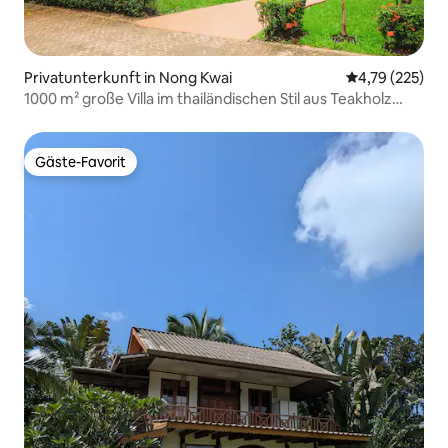
Privatunterkunft in Nong Kwai
Durchschnittl
4,79 (225)
1000 m² große Villa im thailändischen Stil aus Teakholz
1000平米泰式柚木別墅
Gäste-Favorit
Gäste-Favorit