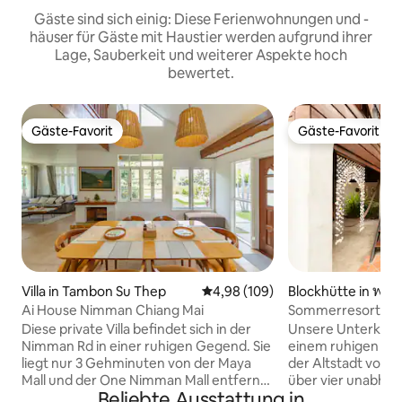
Gäste sind sich einig: Diese Ferienwohnungen und -
häuser für Gäste mit Haustier werden aufgrund ihrer
Lage, Sauberkeit und weiterer Aspekte hoch
bewertet.
Gäste-Favorit
Gäste-Favorit
Gäste-Favorit
Gäste-Favorit
Villa in Tambon Su Thep
Durchschnittliche Bewertung: 4
4,98 (109)
Blockhütte in พระส
Ai House Nimman Chiang Mai
Sommerresort in 
Diese private Villa befindet sich in der
Unsere Unterkunft
Nimman Rd in einer ruhigen Gegend. Sie
einem ruhigen In
liegt nur 3 Gehminuten von der Maya
der Altstadt von 
Mall und der One Nimman Mall entfernt.
über vier unabhän
Beliebte Ausstattung in
Die Villa verfügt über 4 Schlafzimmer
die etwa 90 Jahre 