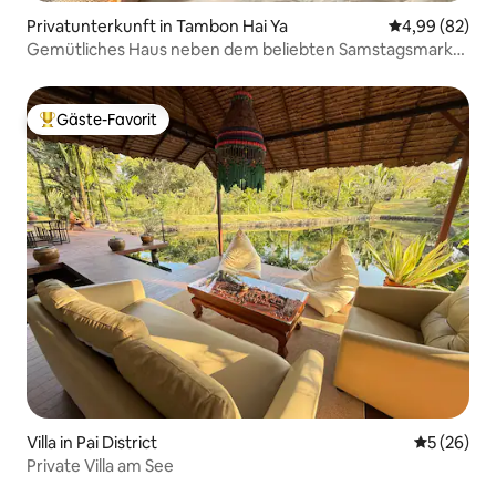
Privatunterkunft in Tambon Hai Ya
Durchschnittl
4,99 (82)
Gemütliches Haus neben dem beliebten Samstagsmarkt
~ ganzes Haus mit Bergblick
Gäste-Favorit
Beliebter Gäste-Favorit.
Villa in Pai District
Durchschni
5 (26)
Private Villa am See