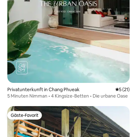
Privatunterkunft in Chang Phueak
Durchschn
5 (21)
5 Minuten Nimman • 4 Kingsize-Betten • Die urbane Oase
Gäste-Favorit
Gäste-Favorit