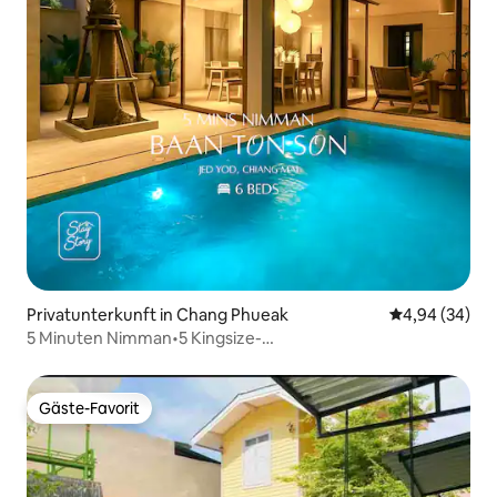
Privatunterkunft in Chang Phueak
Durchschnittl
4,94 (34)
5 Minuten Nimman•5 Kingsize-
Betten•JacuzziPool•BanTonSon
Gäste-Favorit
Gäste-Favorit