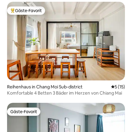
Gäste-Favorit
Beliebter Gäste-Favorit.
Reihenhaus in Chang Moi Sub-district
Durchschn
5 (15)
Komfortable 4 Betten 3 Bäder im Herzen von Chiang Mai
Gäste-Favorit
Gäste-Favorit