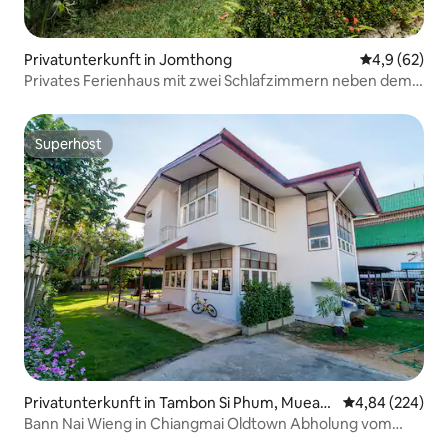
Privatunterkunft in Jomthong
Durchschnitt
4,9 (62)
Privates Ferienhaus mit zwei Schlafzimmern neben dem
Doi Inthanon
Superhost
Superhost
Privatunterkunft in Tambon Si Phum, Muean
Durchschnittli
4,84 (224)
g Chiang Mai District
Bann Nai Wieng in Chiangmai Oldtown Abholung vom
Flughafen