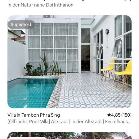
In der Natur nahe Doi Inthanon
Superhost
Superhost
Villa in Tambon Phra Sing
Durchschnittl
4,85 (150)
[Ölfrucht-Pool-Villa] Altstadt | In der Altstadt | Einzelhaus
mit drei Schlafzimmern | Privater Pool | In der Nähe von
Tha Pae Tor | Tha Pae Tor