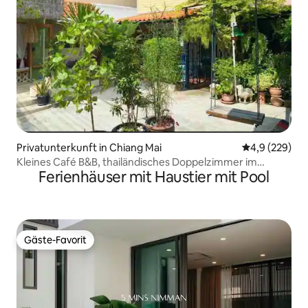
Privatunterkunft in Chiang Mai
Durchschnittl
4,9 (229)
Kleines Café B&B, thailändisches Doppelzimmer im
Ferienhäuser mit Haustier mit Pool
Stadtzentrum, super preiswert
Gäste-Favorit
Gäste-Favorit