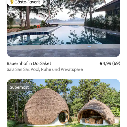
Gäste-Favorit
Beliebter Gäste-Favorit.
Bauernhof in Doi Saket
Durchschnittl
4,99 (69)
Sala San Sai: Pool, Ruhe und Privatspäre
Superhost
Superhost