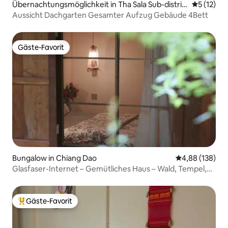
Übernachtungsmöglichkeit in Tha Sala Sub-distric
Durchschn
5 (12)
t
Aussicht Dachgarten Gesamter Aufzug Gebäude 4Bett
Gäste-Favorit
Gäste-Favorit
Bungalow in Chiang Dao
Durchschnittli
4,88 (138)
Glasfaser-Internet – Gemütliches Haus – Wald, Tempel,
Café
Gäste-Favorit
Beliebter Gäste-Favorit.