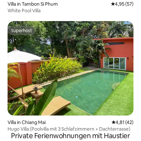
Villa in Tambon Si Phum
Durchschnitt
4,95 (57)
White Pool Villa
Superhost
Superhost
Villa in Chiang Mai
Durchschnitt
4,81 (42)
Hugo Villa (Poolvilla mit 3 Schlafzimmern + Dachterrasse)
Private Ferienwohnungen mit Haustier