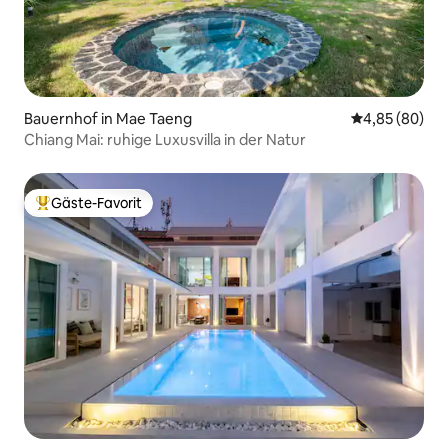
Bauernhof in Mae Taeng
Durchschnittl
4,85 (80)
Chiang Mai: ruhige Luxusvilla in der Natur
Gäste-Favorit
Beliebter Gäste-Favorit.