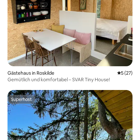
Gästehaus in Roskilde
Durchschn
5 (27)
Gemütlich und komfortabel – SVAR Tiny House!
Superhost
Superhost