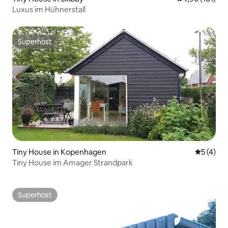
Luxus im Hühnerstall
Superhost
Superhost
Tiny House in Kopenhagen
Durchsch
5 (4)
Tiny House im Amager Strandpark
Superhost
Superhost