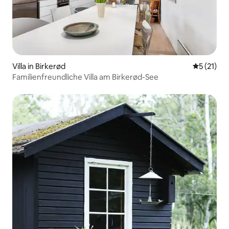
Villa in Birkerød
Durchschn
5 (21)
Familienfreundliche Villa am Birkerød-See