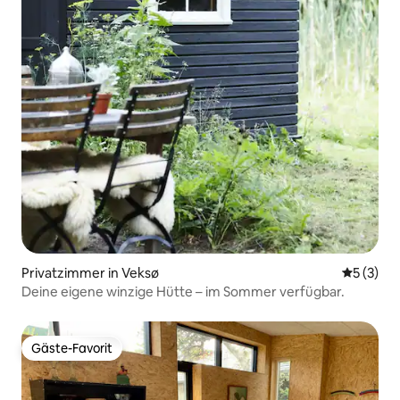
Privatzimmer in Veksø
Durchsch
5 (3)
Deine eigene winzige Hütte – im Sommer verfügbar.
Gäste-Favorit
Gäste-Favorit