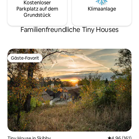
Kostenloser
Parkplatz auf dem
Klimaanlage
Grundstück
Familienfreundliche Tiny Houses
Gäste-Favorit
Gäste-Favorit
Tiny House in Skibby
Durchschnittl
4,96 (161)