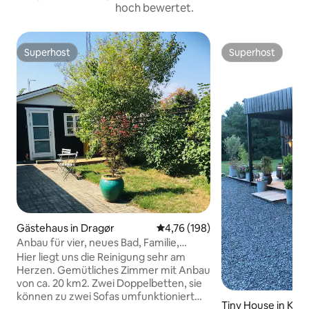
hoch bewertet.
Superhost
Superhost
Superhost
Superhost
Gästehaus in Dragør
Durchschnittliche Bewertung: 4
4,76 (198)
Anbau für vier, neues Bad, Familie,
Natur, Strand.
Hier liegt uns die Reinigung sehr am
Herzen. Gemütliches Zimmer mit Anbau
von ca. 20 km2. Zwei Doppelbetten, sie
können zu zwei Sofas umfunktioniert
Tiny House in Karl