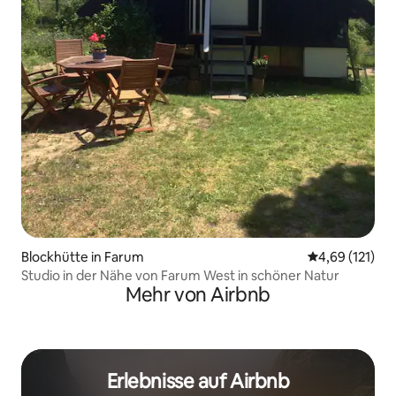
Blockhütte in Farum
Durchschnittl
4,69 (121)
Studio in der Nähe von Farum West in schöner Natur
Mehr von Airbnb
Erlebnisse auf Airbnb