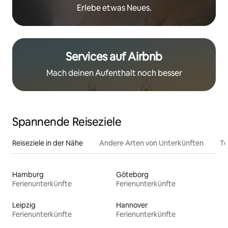
Erlebe etwas Neues.
Services auf Airbnb
Mach deinen Aufenthalt noch besser
Spannende Reiseziele
Reiseziele in der Nähe
Andere Arten von Unterkünften
To
Hamburg
Göteborg
Ferienunterkünfte
Ferienunterkünfte
Leipzig
Hannover
Ferienunterkünfte
Ferienunterkünfte