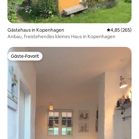
Gästehaus in Kopenhagen
Durchschnittli
4,85 (265)
Anbau, freistehendes kleines Haus in Kopenhagen
Gäste-Favorit
Gäste-Favorit