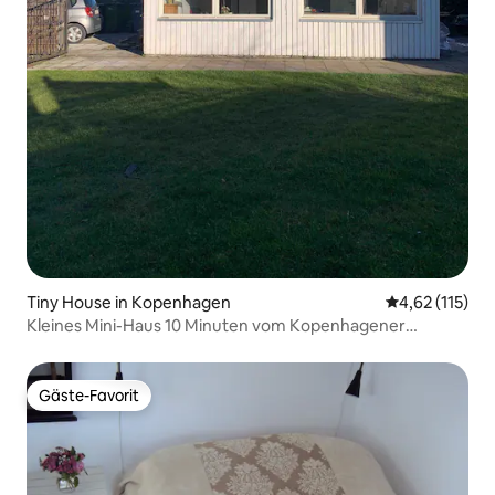
Tiny House in Kopenhagen
Durchschnittl
4,62 (115)
Kleines Mini-Haus 10 Minuten vom Kopenhagener
Zentrum entfernt
Gäste-Favorit
Gäste-Favorit