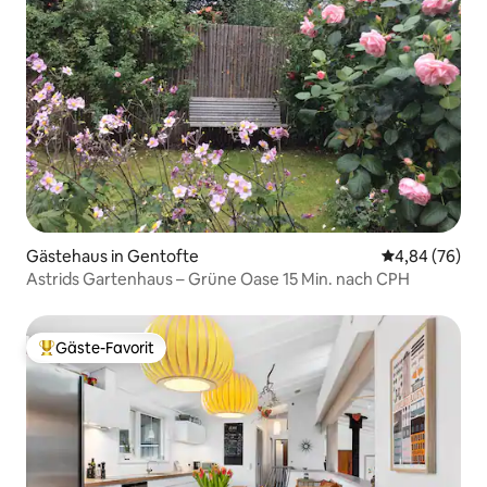
Gästehaus in Gentofte
Durchschnittl
4,84 (76)
Astrids Gartenhaus – Grüne Oase 15 Min. nach CPH
Gäste-Favorit
Beliebter Gäste-Favorit.