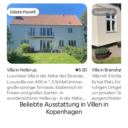
Gäste-Favorit
Superhost
Gäste-Favorit
Superhost
Villa in Hellerup
Durchschnittliche Bewertu
5 (8)
Villa in Brønshøj
Luxuriöse Villa in der Nähe des Strandes
Villa mit 3 Schlaf
und des Stadtzentrums von Cph
Luxusvilla von 400 m ², 5 Schlafzimmer,
Es hat Platz für di
große sonnige Terrasse, Essbereich im
ruhigen Umgebung. Direkter Aus
Freien und großer Garten. In
zur privaten Terr
wunderschöner Hellerup - in der Nähe
ausgerichtetem, 
Beliebte Ausstattung in Villen in
des Stadtzentrums, von
Sonne den ganzen 
Touristenattraktionen, schönen
grillen, Kaffee auf
Kopenhagen
Stränden, Spielplätzen und Grünflächen.
und Kinder und Hu
Einfacher schneller Transport ins
herumlaufen. Große Küche mit
Stadtzentrum. Erdgeschoss und 1. Stock
Induktionsherd un