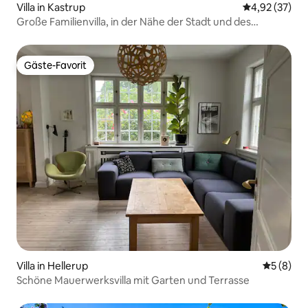
Villa in Kastrup
Durchschnitt
4,92 (37)
Große Familienvilla, in der Nähe der Stadt und des
Flughafens CPH
Gäste-Favorit
Gäste-Favorit
Villa in Hellerup
Durchschn
5 (8)
Schöne Mauerwerksvilla mit Garten und Terrasse