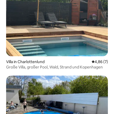
Villa in Charlottenlund
Durchschnitt
4,86 (7)
Große Villa, großer Pool, Wald, Strand und Kopenhagen