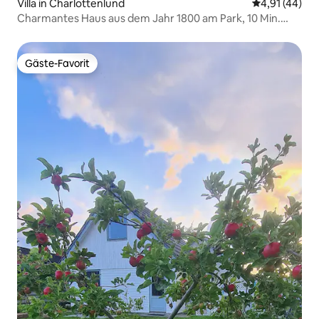
Villa in Charlottenlund
Durchschnitt
4,91 (44)
Charmantes Haus aus dem Jahr 1800 am Park, 10 Min.
zum Strand und zur Stadt
Gäste-Favorit
Gäste-Favorit