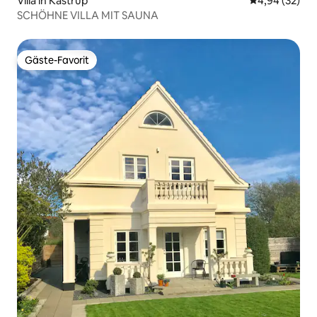
Villa in Kastrup
Durchschnittl
4,94 (32)
SCHÖHNE VILLA MIT SAUNA
Gäste-Favorit
Gäste-Favorit