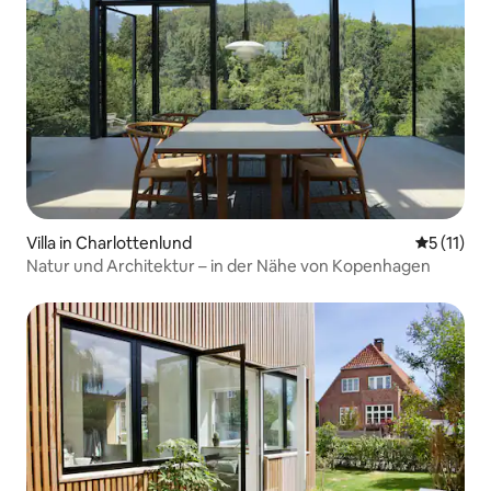
Villa in Charlottenlund
Durchschn
5 (11)
Natur und Architektur – in der Nähe von Kopenhagen