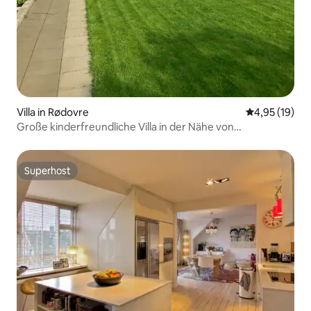
Villa in Rødovre
Durchschnitt
4,95 (19)
Große kinderfreundliche Villa in der Nähe von
Kopenhagen
Superhost
Superhost