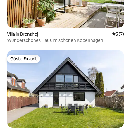
Villa in Brønshøj
Durchsch
5 (7)
Wunderschönes Haus im schönen Kopenhagen
Gäste-Favorit
Gäste-Favorit