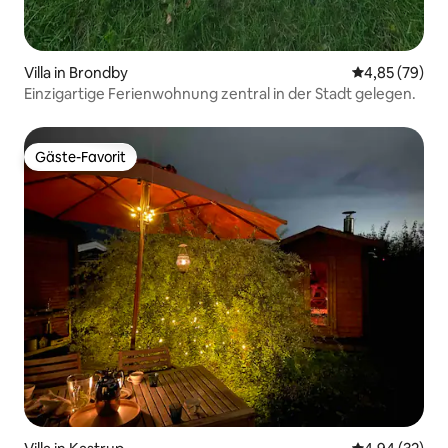
Villa in Brondby
Durchschnittl
4,85 (79)
Einzigartige Ferienwohnung zentral in der Stadt gelegen.
Gäste-Favorit
Gäste-Favorit