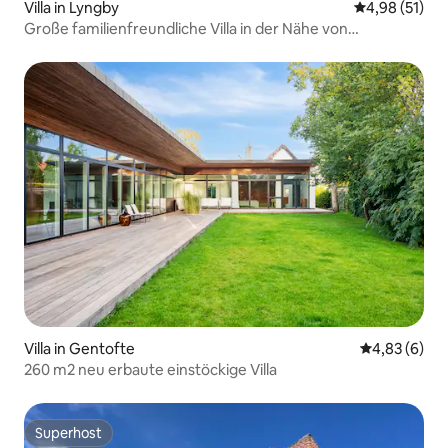
Villa in Lyngby
Durchschnitt
4,98 (51)
Große familienfreundliche Villa in der Nähe von
Kopenhagen
Villa in Gentofte
Durchschnitt
4,83 (6)
260 m2 neu erbaute einstöckige Villa
Superhost
Superhost