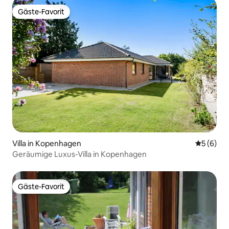
Gäste-Favorit
Gäste-Favorit
Villa in Kopenhagen
Durchschn
5 (6)
Geräumige Luxus-Villa in Kopenhagen
Gäste-Favorit
Gäste-Favorit