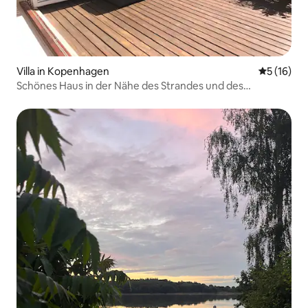
Villa in Kopenhagen
Durchschn
5 (16)
Schönes Haus in der Nähe des Strandes und des
Stadtzentrums