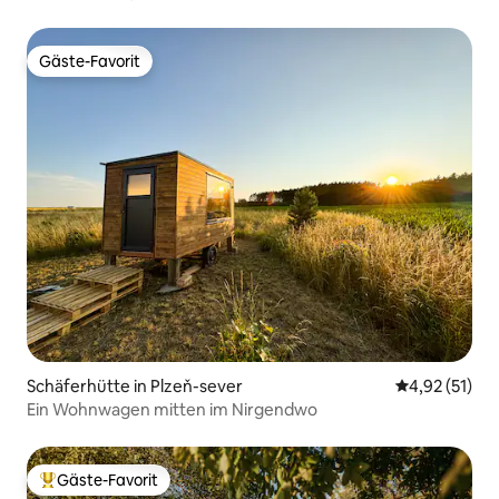
Gäste-Favorit
Gäste-Favorit
Schäferhütte in Plzeň-sever
Durchschnitt
4,92 (51)
Ein Wohnwagen mitten im Nirgendwo
Gäste-Favorit
Beliebter Gäste-Favorit.