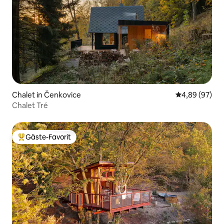
Chalet in Čenkovice
Durchschnittl
4,89 (97)
Chalet Tré
Gäste-Favorit
Beliebter Gäste-Favorit.