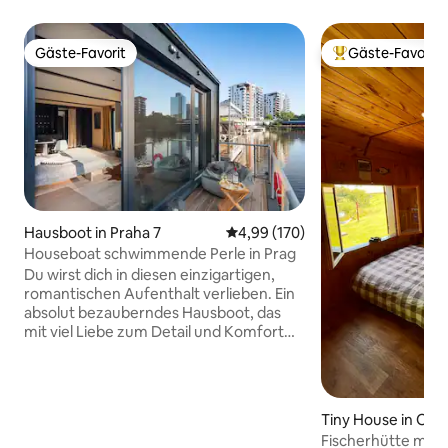
Gäste-Favorit
Gäste-Favorit
Gäste-Favorit
Beliebter Gäste-F
Hausboot in Praha 7
Durchschnittliche Bewertung: 4
4,99 (170)
Houseboat schwimmende Perle in Prag
Du wirst dich in diesen einzigartigen,
romantischen Aufenthalt verlieben. Ein
absolut bezauberndes Hausboot, das
mit viel Liebe zum Detail und Komfort
gebaut wurde. Du wirst einen
unvergesslichen Aufenthalt erleben und
nicht mehr weg wollen. Du kannst
angeln, die Flusswelt voller Fische
Tiny House in Obr
beobachten oder das Paddleboard
Fischerhütte mit 
ausprobieren. Das Hausboot ist mit