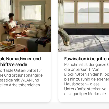
tale Nomad:innen und
Faszination inbegriffen
häftsreisende
Manchmal ist der ganze 
die Unterkunft. Von
rtable Unterkünfte für
Blockhütten an den Klip
ble und ortsunabhängige
bis hin zu ruhig gelegene
fstätige mit WLAN und
Hausbooten – diese
ellen Arbeitsbereichen.
Unterkünfte stecken voll
einzigartiger Merkmale.