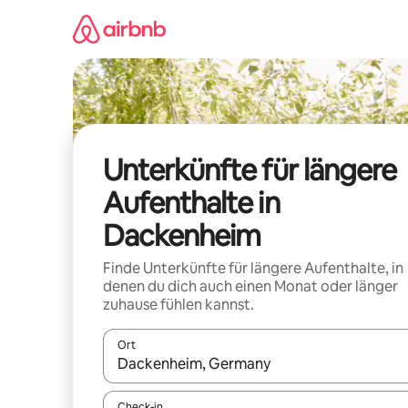
Zu
Inhalten
springen
Unterkünfte für längere
Aufenthalte in
Dackenheim
Finde Unterkünfte für längere Aufenthalte, in
denen du dich auch einen Monat oder länger
zuhause fühlen kannst.
Ort
Wenn Ergebnisse verfügbar sind, navigiere mit d
Check-in