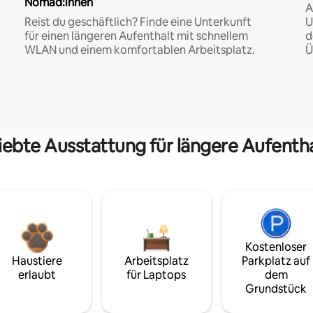
Nomad:innen
A
Reist du geschäftlich? Finde eine Unterkunft
U
für einen längeren Aufenthalt mit schnellem
d
WLAN und einem komfortablen Arbeitsplatz.
Ü
iebte Ausstattung für längere Aufenth
Kostenloser
Haustiere
Arbeitsplatz
Parkplatz auf
erlaubt
für Laptops
dem
Grundstück