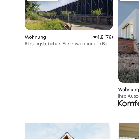
Wohnung
Durchschnittliche Be
4,8 (76)
Rieslingstübchen Ferienwohnung in Bad
Dürkheim
Wohnung
Ihre Ausz
Komfo
der Pfalz