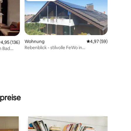
Wohnung
Durchschnittliche Be
4,97 (59)
urchschnittliche Bewertung: 4,95 von 5, 136 Bewertungen
4,95 (136)
Rebenblick - stilvolle FeWo in
n Bad
Weisenheim am Berg
71 Bewertungen
preise