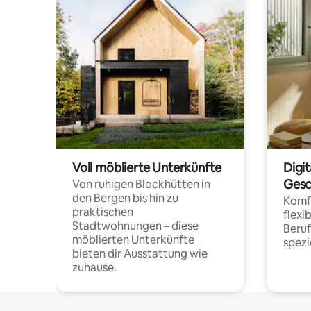
Voll möblierte Unterkünfte
Digi
Gesc
Von ruhigen Blockhütten in
den Bergen bis hin zu
Komfo
praktischen
flexi
Stadtwohnungen – diese
Beru
möblierten Unterkünfte
spezi
bieten dir Ausstattung wie
zuhause.