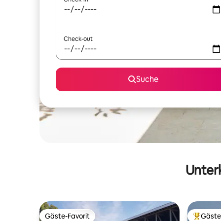
Check-out
Suche
Unterk
Gäste-Favorit
Gäste
Gäste-Favorit
Beliebte