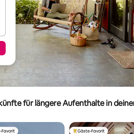
ünfte für längere Aufenthalte in dein
-Favorit
Gäste-Favorit
r Gäste-Favorit.
Beliebter Gäste-Favorit.