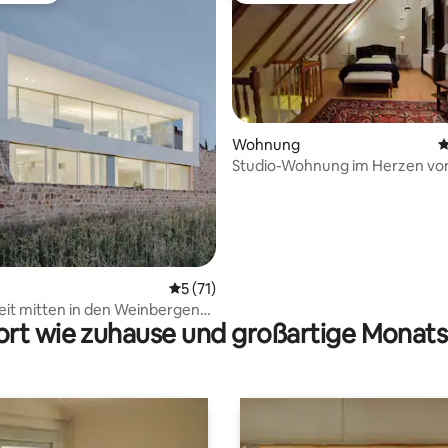
wertung: 4,8 von 5, 76 Bewertungen
Wohnung
D
Studio-Wohnung im Herzen vo
Dürkheim
Durchschnittliche Bewertung: 5 von 5, 
5 (71)
eit mitten in den Weinbergen
rt wie zuhause und großartige Monats