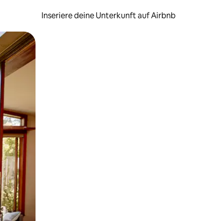
Inseriere deine Unterkunft auf Airbnb
h Berühren oder Wischgesten.