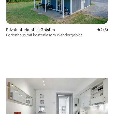
Privatunterkunft in Gråsten
Durchschn
4 (3)
Ferienhaus mit kostenlosem Wandergebiet