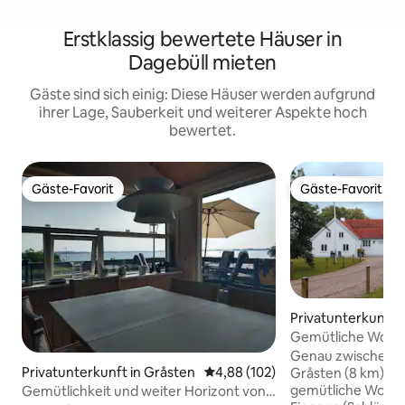
Erstklassig bewertete Häuser in
Dagebüll mieten
Gäste sind sich einig: Diese Häuser werden aufgrund
ihrer Lage, Sauberkeit und weiterer Aspekte hoch
bewertet.
Gäste-Favorit
Gäste-Favorit
Gäste-Favorit
Gäste-Favorit
Privatunterkunft 
org
Gemütliche Wohn
Eingang.
Genau zwischen 
Privatunterkunft in Gråsten
Durchschnittliche Bewertung: 4
4,88 (102)
Gråsten (8 km) fin
gemütliche Wohn
Gemütlichkeit und weiter Horizont von