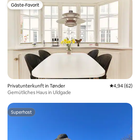
Gäste-Favorit
Gäste-Favorit
Privatunterkunft in Tønder
Durchschnittl
4,94 (62)
Gemütliches Haus in Uldgade
Superhost
Superhost