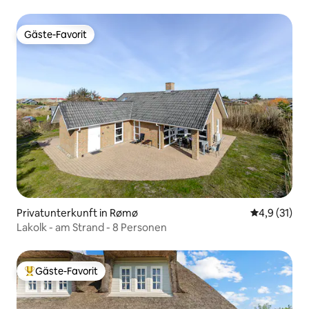
Gäste-Favorit
Gäste-Favorit
Privatunterkunft in Rømø
Durchschnit
4,9 (31)
Lakolk - am Strand - 8 Personen
Gäste-Favorit
Beliebter Gäste-Favorit.