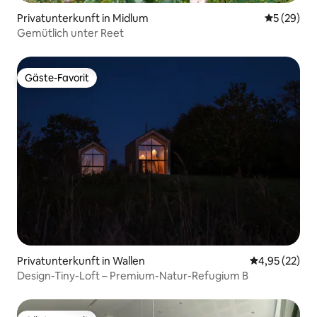
Privatunterkunft in Midlum
Durchschni
5 (29)
Gemütlich unter Reet
Gäste-Favorit
Gäste-Favorit
Privatunterkunft in Wallen
Durchschnitt
4,95 (22)
Design-Tiny-Loft – Premium-Natur-Refugium B