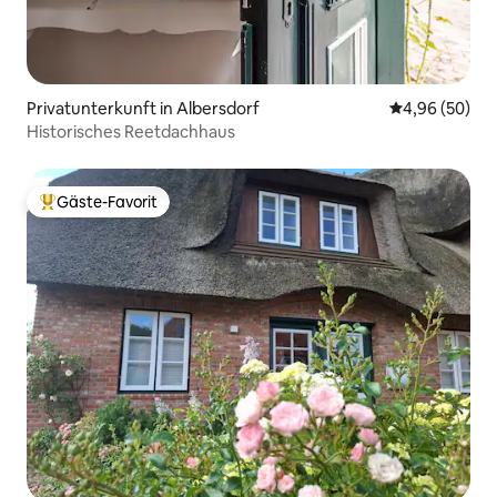
Privatunterkunft in Albersdorf
Durchschnittl
4,96 (50)
Historisches Reetdachhaus
Gäste-Favorit
Beliebter Gäste-Favorit.