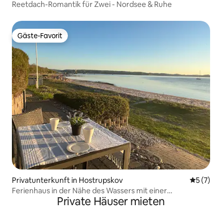
Reetdach-Romantik für Zwei - Nordsee & Ruhe
Gäste-Favorit
Gäste-Favorit
Privatunterkunft in Hostrupskov
Durchsch
5 (7)
Ferienhaus in der Nähe des Wassers mit einer
Private Häuser mieten
fantastischen Aussicht.