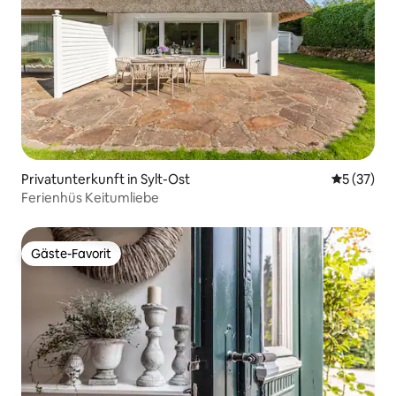
Privatunterkunft in Sylt-Ost
Durchschn
5 (37)
Ferienhüs Keitumliebe
Gäste-Favorit
Gäste-Favorit