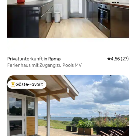
Privatunterkunft in Rømø
Durchschnitt
4,56 (27)
Ferienhaus mit Zugang zu Pools MV
Gäste-Favorit
Beliebter Gäste-Favorit.