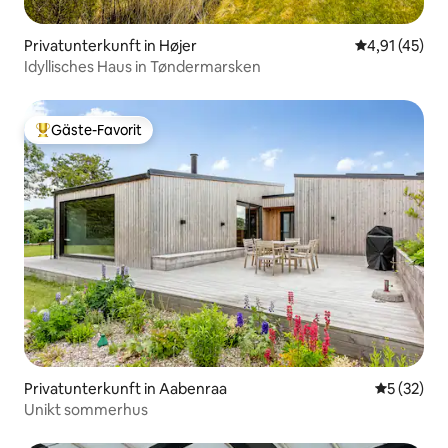
Privatunterkunft in Højer
Durchschnitt
4,91 (45)
Idyllisches Haus in Tøndermarsken
Gäste-Favorit
Beliebter Gäste-Favorit.
Privatunterkunft in Aabenraa
Durchschn
5 (32)
Unikt sommerhus