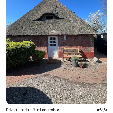
Privatunterkunft in Langenhorn
Durchsch
5 (5)