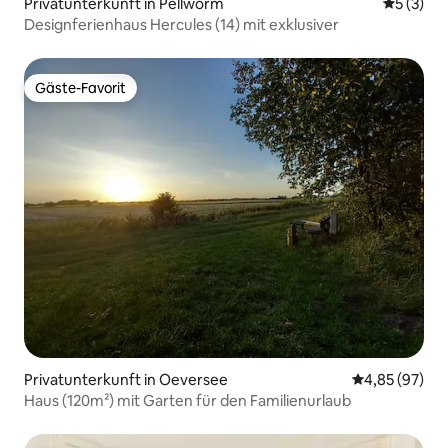
Privatunterkunft in Pellworm
Durchsch
5 (3)
Designferienhaus Hercules (14) mit exklusiver
Gäste-Favorit
Gäste-Favorit
Privatunterkunft in Oeversee
Durchschnittl
4,85 (97)
Haus (120m²) mit Garten für den Familienurlaub