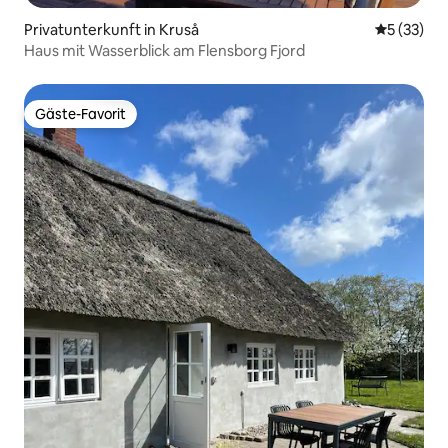
Privatunterkunft in Kruså
Durchschn
5 (33)
Haus mit Wasserblick am Flensborg Fjord
Gäste-Favorit
Gäste-Favorit