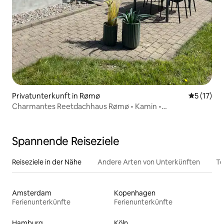
Privatunterkunft in Rømø
Durchschn
5 (17)
Charmantes Reetdachhaus Rømø • Kamin •
Nebengebäude
Spannende Reiseziele
Reiseziele in der Nähe
Andere Arten von Unterkünften
To
Amsterdam
Kopenhagen
Ferienunterkünfte
Ferienunterkünfte
Hamburg
Köln