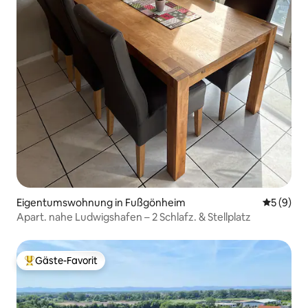
Eigentumswohnung in Fußgönheim
Durchschn
5 (9)
Apart. nahe Ludwigshafen – 2 Schlafz. & Stellplatz
Gäste-Favorit
Beliebter Gäste-Favorit.