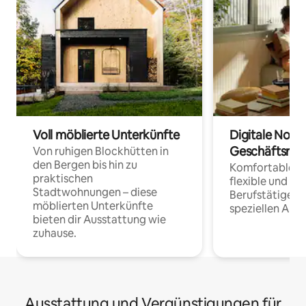
Voll möblierte Unterkünfte
Digitale Noma
Geschäftsrei
Von ruhigen Blockhütten in
den Bergen bis hin zu
Komfortable Un
praktischen
flexible und o
Stadtwohnungen – diese
Berufstätige 
möblierten Unterkünfte
speziellen Arbe
bieten dir Ausstattung wie
zuhause.
Ausstattung und Vergünstigungen für