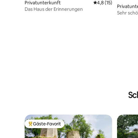
Privatunterkunft
Durchschnittliche B
4,8 (15)
Privatunt
Das Haus der Erinnerungen
Sehr sch
Futurosc
Sc
Gäste-Favorit
Beliebter Gäste-Favorit.