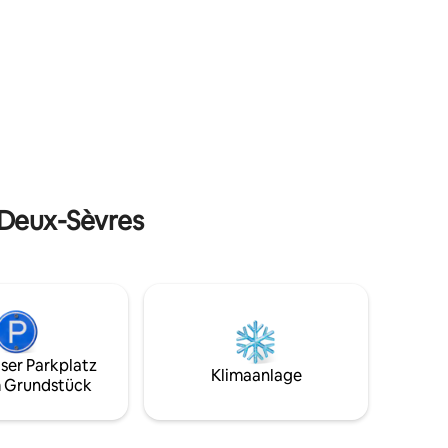
en Sie
tanken! 10 min. von Bressuire. 1 km von
r von
Boismé: Bäcker, Lebensmittelgeschäft
on 10 bis
Api, Restaurant. Ein großes, nicht
 Terrasse
einsehbares Grundstück, Gartenmöbel,
e
ein Grill und Liegestühle, um die frische
erkunft
Luft zu genießen! 45 Minuten vom Puy
nzimmer
du Fou entfernt! 1,5 Stunden von den
tattet,
Stränden entfernt! 1 Stunde vom
len!
Futuroscope und dem Sumpf entfernt.
Möglichkeit, Bettwäsche zu mieten.
 Deux-Sèvres
ser Parkplatz
Klimaanlage
 Grundstück