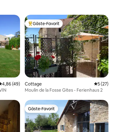
Gäste-Favorit
Beliebter Gäste-Favorit.
21 Bewertungen
Durchschnittliche Bewertung: 4,86 von 5, 49 Bewertungen
4,86 (49)
Cottage
Durchschnittliche
5 (27)
VIN
Moulin de la Fosse Gites - Ferienhaus 2
Gäste-Favorit
Gäste-Favorit