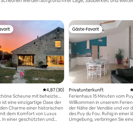
se Scheunen werden aufgrund ihrer Lage, Sauberkeit und weit
vorit
Gäste-Favorit
vorit
Gäste-Favorit
Bewertung: 5 von 5, 18 Bewertungen
Durchschnittliche Bewertung: 4,87 von 5, 
4,87 (30)
Privatunterkunft
D
höne Scheune mit beheiztem
Ferienhaus 15 Minuten vom Puy
Sommer
mit Pool
 ist eine einzigartige Oase der
Willkommen in unserem Ferienh
 den Charme einer historischen
der Nähe der Vendée und vor 
mit dem Komfort von Luxus
des Puy du Fou. Ruhig in einer 
 und
Umgebung, verbringen Sie ein
en Umgebung bietet dieses
angenehmen Aufenthalt in uns
öhnliche Gebäude eine
Scheune, die komplett restauri