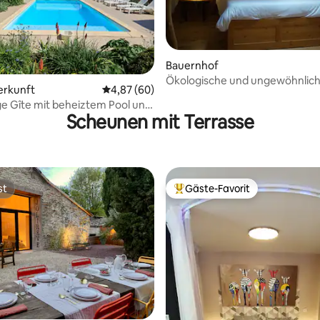
Bauernhof
Ökologische und ungewöhnlic
ewertung: 4,8 von 5, 15 Bewertungen
erkunft
Durchschnittliche Bewertung: 4,87 von 5, 
4,87 (60)
auf dem Land
e Gîte mit beheiztem Pool und
Scheunen mit Terrasse
er.
st
Gäste-Favorit
st
Beliebter Gäste-Favorit.