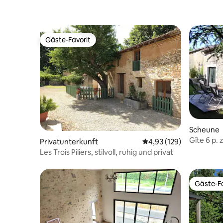
Gäste-Favorit
Gäste-Favorit
Scheune
Gîte 6 p.
Privatunterkunft
Durchschnittliche Bewe
4,93 (129)
Marais Po
Les Trois Piliers, stilvoll, ruhig und privat
Gäste-Fa
Gäste-Fa