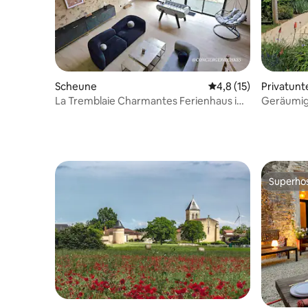
Scheune
Durchschnittliche B
4,8 (15)
Privatunt
La Tremblaie Charmantes Ferienhaus im
Geräumig
Herzen der Landschaft
Spielzimm
Superho
Superho