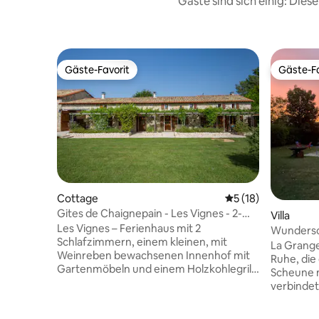
Gäste sind sich einig: Die
Gäste-Favorit
Gäste-Fa
Gäste-Favorit
Gäste-Fa
Cottage
Durchschnittliche 
5 (18)
Gites de Chaignepain - Les Vignes - 2-
Villa
Bett-Ferienhaus
Les Vignes – Ferienhaus mit 2
Wundersc
Schlafzimmern, einem kleinen, mit
Pool im 
La Grange
Weinreben bewachsenen Innenhof mit
Ruhe, die
Gartenmöbeln und einem Holzkohlegrill.
Scheune 
Du betrittst die offene Küche, das
verbindet. In einer geschützten
Wohnzimmer und das Esszimmer mit
natürlich
freiliegenden Steinwänden und
außergew