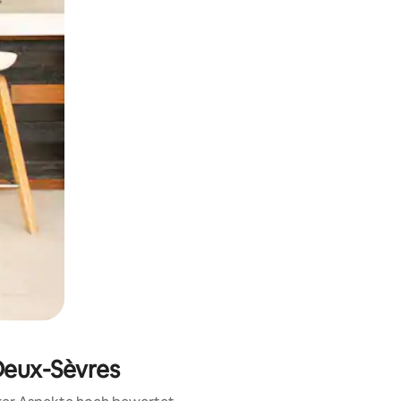
h Berühren oder Wischgesten.
Deux-Sèvres