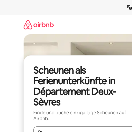
Zu
Inhalten
springen
Scheunen als
Ferienunterkünfte in
Département Deux-
Sèvres
Finde und buche einzigartige Scheunen auf
Airbnb.
Ort