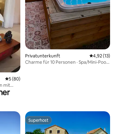
 9 Bewertungen
Privatunterkunft
Durchschnittliche Be
4,92 (13)
Charme für 10 Personen · Spa/Mini-Pool ·
Futuroscope
Durchschnittliche Bewertung: 5 von 5, 80 Bewertungen
5 (80)
n mit
ner
Superhost
Superhost