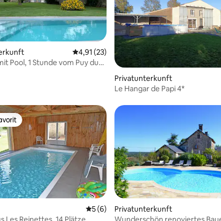
erkunft
Durchschnittliche Bewertung: 4,91 von 5, 
4,91 (23)
mit Pool, 1 Stunde vom Puy du
ertung: 4,97 von 5, 39 Bewertungen
rnt.
Privatunterkunft
Le Hangar de Papi 4*
vorit
vorit
Durchschnittliche Bewertung: 5 von 5,
5 (6)
Privatunterkunft
s Les Reinettes, 14 Plätze
Wunderschön renoviertes Bau