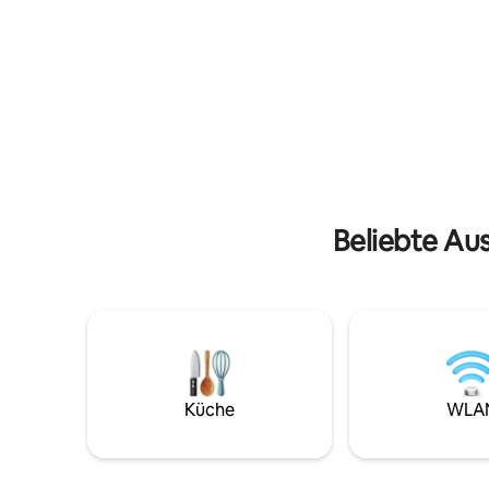
Holzofen. Im ersten Stock befinden sich
unverglei
ein Schlafzimmer mit Doppelbett und ein
dem Privi
Schlafzimmer mit zwei Einzelbetten
eines ge
sowie ein Badezimmer mit einer Dusche.
Interieurs. Privater Parkplatz
Voller rustikalem Charakter und kürzlich
elektrisc
renoviert und mit Blick auf Luxus
Arbeitsbe
eingerichtet. Zugang zum gemeinsamen
und Babys
10 x 5 m großen Pool und zu den
Sehenswer
gemeinsamen
Fou, Marai
Spiel-/Freizeiteinrichtungen.
Beliebte Au
Küche
WLA