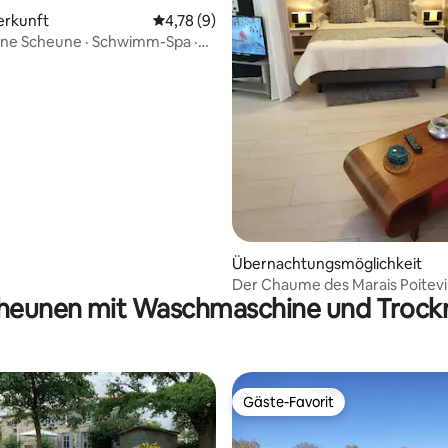
ewertung: 4,8 von 5, 15 Bewertungen
erkunft
Durchschnittliche Bewertung: 4,78 von 5,
4,78 (9)
öne Scheune · Schwimm-Spa ·
ope
Übernachtungsmöglichkeit
Der Chaume des Marais Poitevi
heunen mit Waschmaschine und Trock
Boot
Gäste-Favorit
Gäste-Favorit