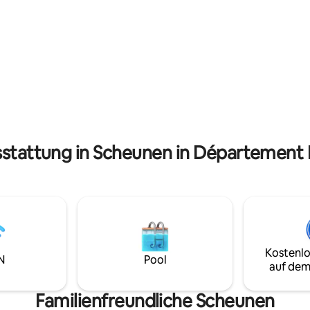
chliche Ruhe und Erholung mit
wurde. An schönen Tagen könn
leg eines beheizten Pools und
den beheizten Pool nutzen, de
räumigen und eleganten
Ende Mai bis Mitte September v
 mit
19 Uhr zugänglich ist, sowie die
her Ladung, Fitnessbereich,
mit Blick auf die Landschaft. Di
reich, Einrichtungen für Kinder
geschmackvoll renovierte Unt
 erleichtern Ihren Aufenthalt.
verfügt über ein großes Woh
t: Wald von Mervent, Puy du
und 3 Schlafzimmer, gut ausges
s Poitevin, La Rochelle.
damit Sie sich wie zu Hause füh
sstattung in Scheunen in Département
Kostenlo
N
Pool
auf dem
Familienfreundliche Scheunen