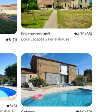
23 Bewertungen
Privatunterkunft
Durchschnittliche Be
4,79 (85)
Loire Escapes 2 Ferienhäuser
Durchschnittliche Bewertung: 5 von 5, 11 Bewertungen
5 (11)
 6 Bewertungen
Durchschnittliche Bewertung: 5 von 5, 6 Bewertungen
5 (6)
ernhaus
Cottage
Durchschnittliche B
4,9 (63)