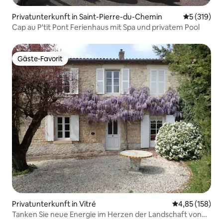
Privatunterkunft in Saint-Pierre-du-Chemin
Durchschni
5 (319)
Cap au P'tit Pont Ferienhaus mit Spa und privatem Pool
Gäste-Favorit
Gäste-Favorit
Privatunterkunft in Vitré
Durchschnittl
4,85 (158)
Tanken Sie neue Energie im Herzen der Landschaft von