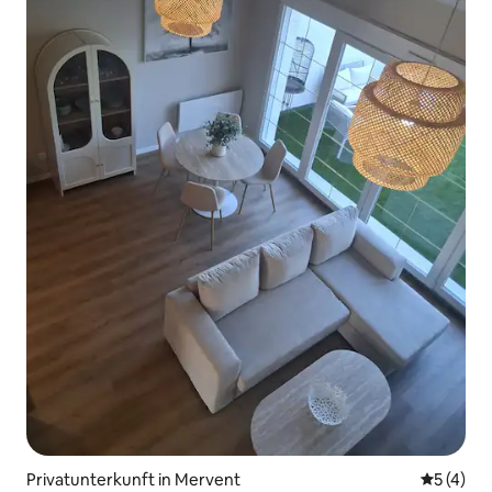
Privatunterkunft in Mervent
Durchsch
5 (4)