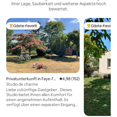
ihrer Lage, Sauberkeit und weiterer Aspekte hoch
bewertet.
Gäste-Favorit
Gäste-Favorit
Beliebter Gäste-Favorit.
Beliebter Gäste-F
Privatunterkunft in Faye-l'A
Durchschnittliche Bewertung: 4
4,98 (152)
bbesse
Studio de charme
Liebe zukünftige Gastgeber . Dieses
Studio bietet Ihnen allen Komfort für
einen angenehmen Aufenthalt. Es
verfügt über einen separaten Eingang
und Zugang zu einem Teil des Gartens,
einem Ruhebereich. Im Dorf