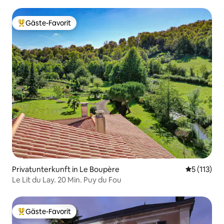
Poitevin.
Gäste-Favorit
Beliebter Gäste-Favorit.
Privatunterkunft in Le Boupère
Durchschni
5 (113)
Le Lit du Lay. 20 Min. Puy du Fou
Gäste-Favorit
Beliebter Gäste-Favorit.