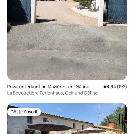
Privatunterkunft in Mazières-en-Gâtine
Durchschnittli
4,94 (192)
La Bouquetière Ferienhaus, Golf und Gâtine
Gäste-Favorit
Gäste-Favorit