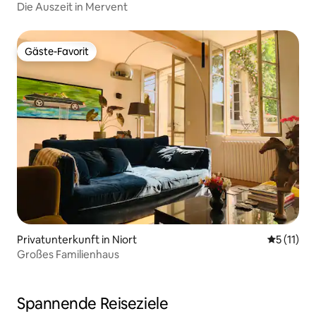
Die Auszeit in Mervent
Gäste-Favorit
Gäste-Favorit
Privatunterkunft in Niort
Durchschn
5 (11)
Großes Familienhaus
Spannende Reiseziele