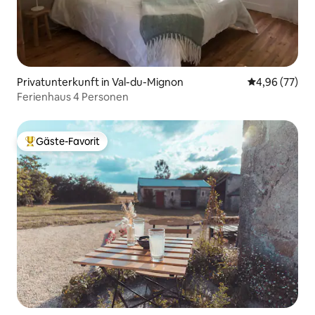
Privatunterkunft in Val-du-Mignon
Durchschnittl
4,96 (77)
Ferienhaus 4 Personen
Gäste-Favorit
Beliebter Gäste-Favorit.