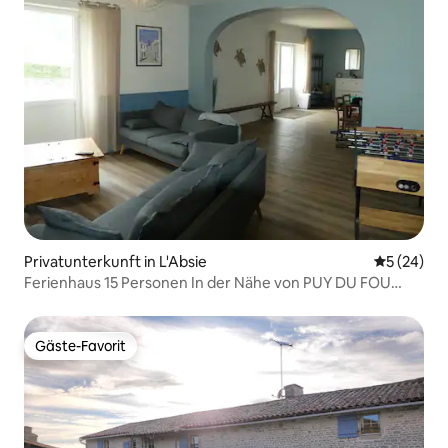
Privatunterkunft in L'Absie
Durchschni
5 (24)
Ferienhaus 15 Personen In der Nähe von PUY DU FOU
Bettwäsche inklusive
Gäste-Favorit
Gäste-Favorit