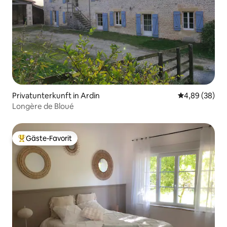
Privatunterkunft in Ardin
Durchschnittl
4,89 (38)
Longère de Bloué
Gäste-Favorit
Beliebter Gäste-Favorit.