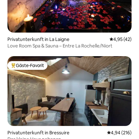
Privatunterkunft in La Laigne
Durchschnitt
4,95 (42)
Love Room Spa & Sauna – Entre La Rochelle/Niort
Gäste-Favorit
Beliebter Gäste-Favorit.
Privatunterkunft in Bressuire
Durchschnittli
4,94 (216)