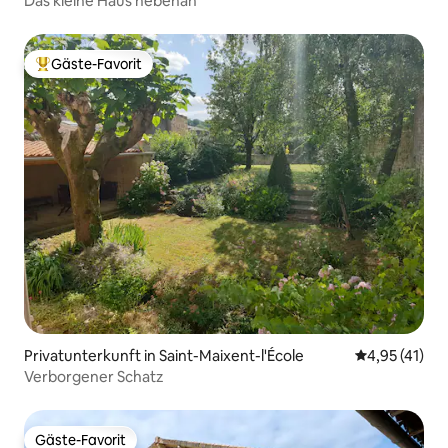
Das kleine Haus nebenan
Gäste-Favorit
Beliebter Gäste-Favorit.
Privatunterkunft in Saint-Maixent-l'École
Durchschnitt
4,95 (41)
Verborgener Schatz
Gäste-Favorit