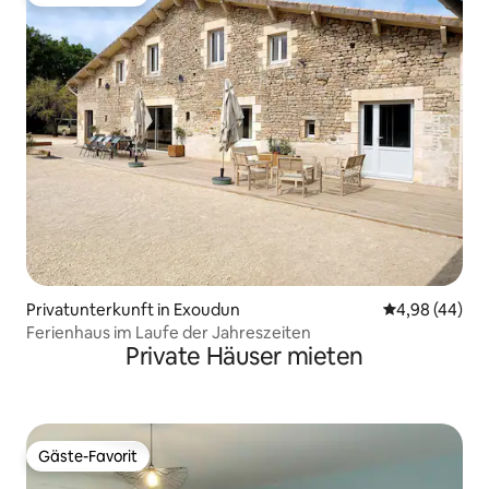
Gäste-Favorit
Privatunterkunft in Exoudun
Durchschnittl
4,98 (44)
Ferienhaus im Laufe der Jahreszeiten
Private Häuser mieten
Gäste-Favorit
Gäste-Favorit