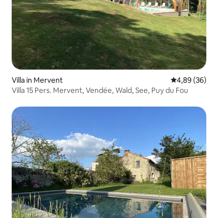
Villa in Mervent
Durchschnittl
4,89 (36)
Villa 15 Pers. Mervent, Vendée, Wald, See, Puy du Fou