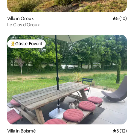
Villa in Oroux
Durchschn
5 (10)
Le Clos d'Oroux
Gäste-Favorit
Beliebter Gäste-Favorit.
Villa in Boismé
Durchschn
5 (12)