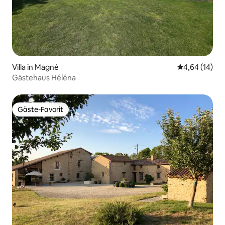
Villa in Magné
Durchschnitt
4,64 (14)
Gästehaus Héléna
Gäste-Favorit
Gäste-Favorit