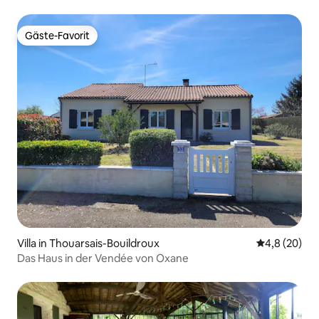
Gäste-Favorit
Gäste-Favorit
Villa in Thouarsais-Bouildroux
Durchschnitt
4,8 (20)
Das Haus in der Vendée von Oxane