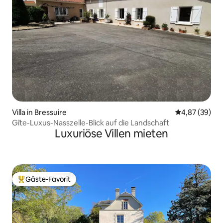
Villa in Bressuire
Durchschnittl
4,87 (39)
Gîte-Luxus-Nasszelle-Blick auf die Landschaft
Luxuriöse Villen mieten
Gäste-Favorit
Beliebter Gäste-Favorit.