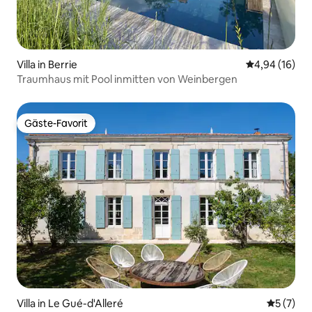
Villa in Berrie
Durchschnitt
4,94 (16)
Traumhaus mit Pool inmitten von Weinbergen
Gäste-Favorit
Gäste-Favorit
Villa in Le Gué-d'Alleré
Durchsch
5 (7)