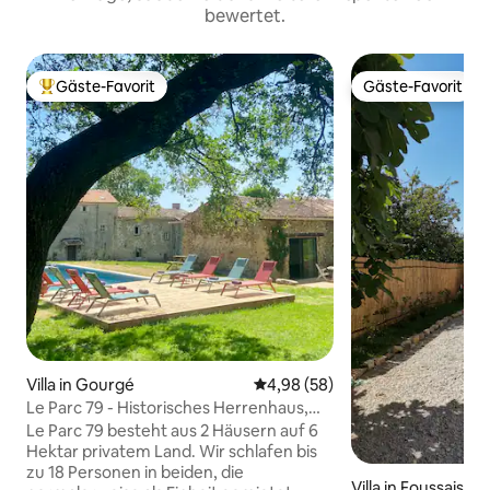
bewertet.
Gäste-Favorit
Gäste-Favorit
Beliebter Gäste-Favorit.
Gäste-Favorit
Villa in Gourgé
Durchschnittliche Bewertung: 
4,98 (58)
Le Parc 79 - Historisches Herrenhaus,
Gästehaus & Pool
Le Parc 79 besteht aus 2 Häusern auf 6
Hektar privatem Land. Wir schlafen bis
zu 18 Personen in beiden, die
Villa in Foussais-P