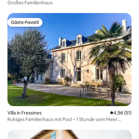
Großes Familienhaus
Gäste-Favorit
Gäste-Favorit
Villa in Fressines
Durchschnitt
4,96 (51)
Ruhiges Familienhaus mit Pool ~ 1 Stunde vom Meer
entfernt