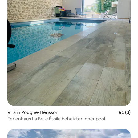
Villa in Pougne-Hérisson
Durchsch
5 (3)
Ferienhaus La Belle Étoile beheizter Innenpool