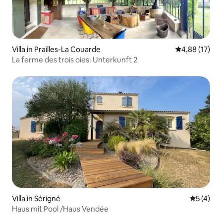
Villa in Prailles-La Couarde
Durchschnitt
4,88 (17)
La ferme des trois oies: Unterkunft 2
Villa in Sérigné
Durchsch
5 (4)
Haus mit Pool /Haus Vendée