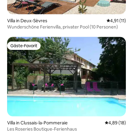
Villa in Deux-Sèvres
Durchschnitt
4,91 (11)
Wunderschöne Ferienvilla, privater Pool (10 Personen)
Gäste-Favorit
Gäste-Favorit
Villa in Clussais-la-Pommeraie
Durchschnitt
4,89 (18)
Les Roseries Boutique-Ferienhaus