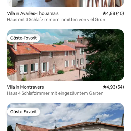
Villa in Availles-Thouarsais
Durchschnittl
4,88 (40)
Haus mit 3 Schlafzimmern inmitten von viel Grün
Gäste-Favorit
Gäste-Favorit
Villa in Montravers
Durchschnittl
4,93 (54)
Haus 4 Schlafzimmer mit eingezäuntem Garten
Gäste-Favorit
Gäste-Favorit