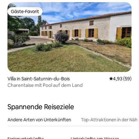
Gäste-Favorit
Gäste-Favorit
Villa in Saint-Saturnin-du-Bois
Durchschnittl
4,93 (59)
Charentaise mit Pool auf dem Land
Spannende Reiseziele
Andere Arten von Unterkünften
Top-Attraktionen in der Näh
Ferienunterkünfte
Unterkünfte am Wasser