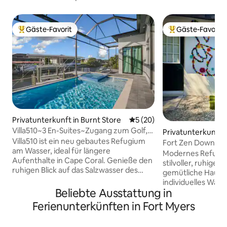
Gäste-Favorit
Gäste-Favorit
Beliebter Gäste-Favorit.
Beliebter Gäste-F
Privatunterkunft in Burnt Store
Durchschnittliche Bewertun
5 (20)
Villa510~3 En-Suites~Zugang zum Golf,
Privatunterkunft i
beheizter Spa-Pool
Villa510 ist ein neu gebautes Refugium
Fort Zen Downto
am Wasser, ideal für längere
Modernes Refugium
Aufenthalte in Cape Coral. Genieße den
stilvoller, ruhige
ruhigen Blick auf das Salzwasser des
gemütliche Haus v
Kanals und die Seekühe vom Lanai aus
individuelles Wan
und entspanne dich dann in deinem
Beliebte Ausstattung in
Badezimmer im Spa
privaten beheizten Pool und Spa –
elegante Küche mi
Ferienunterkünften in Fort Myers
perfekt das ganze Jahr über. Die
Genießen Sie eine
Außenküche und die Veranda sorgen für
Außenbereich mit 