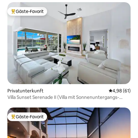
Gäste-Favorit
Beliebter Gäste-Favorit.
Privatunterkunft
Durchschnitt
4,98 (61)
Villa Sunset Serenade II (Villa mit Sonnenuntergangs-
Serenade II)
Gäste-Favorit
Beliebter Gäste-Favorit.