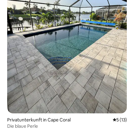
Privatunterkunft in Cape Coral
Durchschn
5 (13)
Die blaue Perle