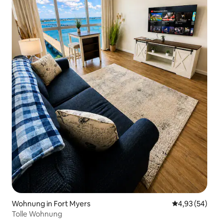
Wohnung in Fort Myers
Durchschnittl
4,93 (54)
Tolle Wohnung