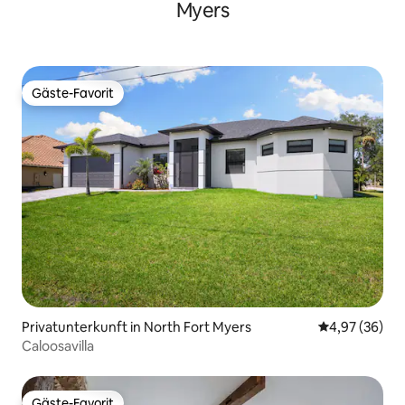
Myers
Gäste-Favorit
Gäste-Favorit
Privatunterkunft in North Fort Myers
Durchschnittl
4,97 (36)
Caloosavilla
Gäste-Favorit