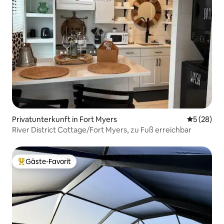
Privatunterkunft in Fort Myers
Durchschni
5 (28)
River District Cottage/Fort Myers, zu Fuß erreichbar
Gäste-Favorit
Beliebter Gäste-Favorit.