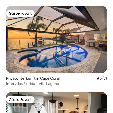
Gäste-Favorit
Gäste-Favorit
Privatunterkunft in Cape Coral
Durchsch
5 (7)
Intervillas Florida – Villa Laguna
Gäste-Favorit
Gäste-Favorit