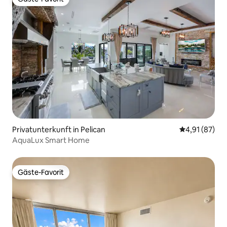
Gäste-Favorit
Privatunterkunft in Pelican
Durchschnitt
4,91 (87)
AquaLux Smart Home
Gäste-Favorit
Gäste-Favorit