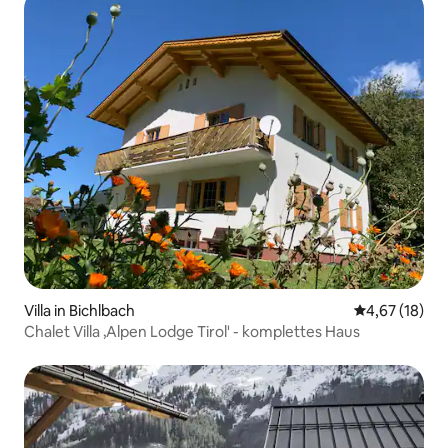
Villa in Bichlbach
Durchschnitt
4,67 (18)
Chalet Villa ‚Alpen Lodge Tirol' - komplettes Haus