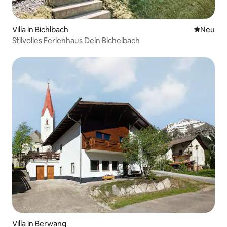
Villa in Bichlbach
Neue Unt
Neu
Stilvolles Ferienhaus Dein Bichelbach
Villa in Berwang