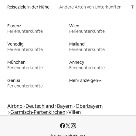
Reiseziele in der Nähe
Andere Arten von Unterkünften
To
Florenz
Wien
Ferienunterkünfte
Ferienunterkünfte
Venedig
Mailand
Ferienunterkünfte
Ferienunterkünfte
München
Annecy
Ferienunterkünfte
Ferienunterkünfte
Genua
Mehr anzeigen
Ferienunterkünfte
Airbnb
Deutschland
Bayern
Oberbayern
Garmisch-Partenkirchen
Villen