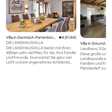
Villa in Garmisch-Partenkirch
Durchschnittliche Bewertung: 
4,91 (44)
en
DIE LANDHAUSVILLA
Villa in Gmund am
DIE LANDHAUSVILLA bietet mit ihren
Landhaus, 5 Gehm
480qm sehr viel Platz für Sie, Ihre Familie
Diese große und st
und Freunde. Es erwartet Sie ganz viel
Landhausvilla eign
Licht und ein angenehmes Ambiente
Familien und Freun
sowie ein atemberaubender Blick auf die
Platzbedarf zum E
Alpen. Das Wohnzimmer verwöhnt Sie
Schlafen. Sie lieg
mit einem Kamin und viel Wohnfläche
Strandbad, hat ei
von ca. 40qm. Das Esszimmer bietet mit
Ess-/Wohnbereich
seinen 38qm und großem Esstisch Platz
Holzfussboden un
für mindestens 12 Personen. Die Küche
Bibliothek / Arbe
ist komfortabel ausgestattet und lädt
Sauna. Von den 3 
ein zum gemeinsamen Kochen. Es steht
Haus gibt es rund
Ihnen ein 2000qm großer Garten zur
Südwestausrichtun
Verfügung.
ganz ruhige Lage,