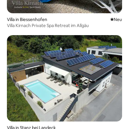
Villa in Biessenhofen
Neue Unt
Neu
Villa Kirnach Private Spa Retreat im Allgäu
Villa in Stanz bei Landeck