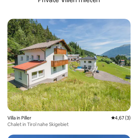
Villa in Piller
Durchschnit
4,67 (3)
Chalet in Tirol nahe Skigebiet