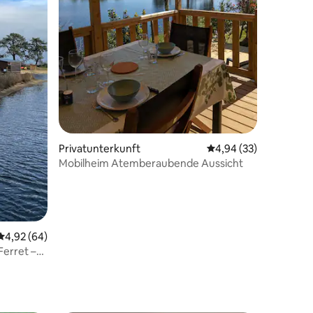
37 Bewertungen
Privatunterkunft
Durchschnittliche Be
4,94 (33)
Mobilheim Atemberaubende Aussicht
Durchschnittliche Bewertung: 4,92 von 5, 64 Bewertungen
4,92 (64)
Ferret –