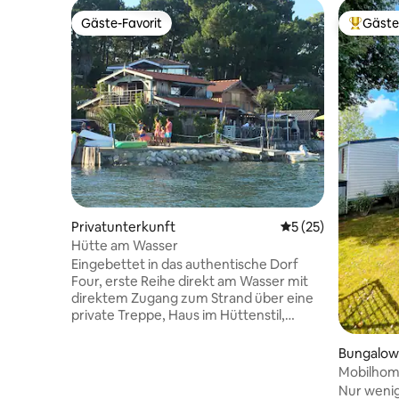
Gäste-Favorit
Gäste
Gäste-Favorit
Beliebte
Privatunterkunft
Durchschnittliche 
5 (25)
Hütte am Wasser
Eingebettet in das authentische Dorf
Four, erste Reihe direkt am Wasser mit
direktem Zugang zum Strand über eine
private Treppe, Haus im Hüttenstil,
komplett ausgestattet, bietet Komfort
zu jeder Jahreszeit Wohnzimmer, voll
Bungalow
ausgestattete Küche, die sich auf eine
Mobilhom
Terrasse mit Blick auf das Meer und den
Nur weni