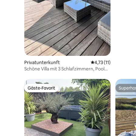
Privatunterkunft
Durchschnittliche Be
4,73 (11)
Schöne Villa mit 3 Schlafzimmern, Pool
und Klimaanlage
Gäste-Favorit
Superho
Gäste-Favorit
Superho