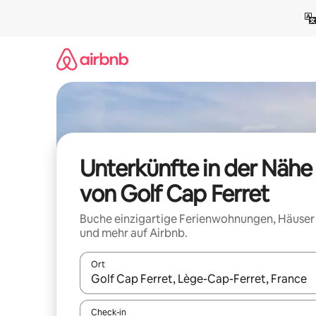
Zu
Inhalten
springen
Unterkünfte in der Nähe
von Golf Cap Ferret
Buche einzigartige Ferienwohnungen, Häuser
und mehr auf Airbnb.
Ort
Wenn Ergebnisse verfügbar sind, navigiere mit d
Check-in