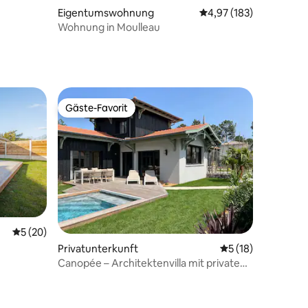
28 Bewertungen
Eigentumswohnung
Durchschnittliche Bew
4,97 (183)
Wohnung in Moulleau
Gäste-Favorit
Gäste-Favorit
 4 Bewertungen
Durchschnittliche Bewertung: 5 von 5, 20 Bewertungen
5 (20)
Privatunterkunft
Durchschnittliche
5 (18)
Canopée – Architektenvilla mit privatem
Pool