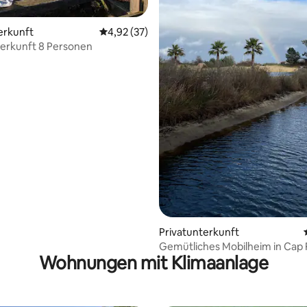
ertung: 4,97 von 5, 35 Bewertungen
erkunft
Durchschnittliche Bewertung: 4,92 von 5, 
4,92 (37)
erkunft 8 Personen
Privatunterkunft
Gemütliches Mobilheim in Cap 
Wohnungen mit Klimaanlage
Terrasse & Natur