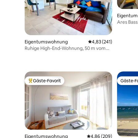
Eigentu
Ares Bass
charmant
Garten
Eigentumswohnung
Durchschnittliche Bewe
4,83 (241)
Ruhige High-End-Wohnung, 50 m vom
Strand entfernt
Gäste-Favorit
Gäste-Fa
Beliebter Gäste-Favorit.
Gäste-Fa
Eigentumswohnung
Durchschnittliche Bewe
4,86 (209)