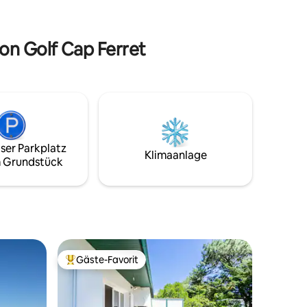
elle,
werden muss, in dem es vorgefunden
o-
wurde.
rr steht
von Golf Cap Ferret
ser Parkplatz
Klimaanlage
 Grundstück
Gäste-Favorit
Beliebter Gäste-Favorit.