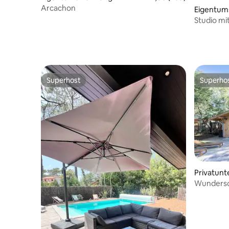
Arcachon
Eigentu
Studio mit
d'Arcach
Superhost
Superho
Superhost
Superho
Privatunt
Wundersch
Pool Piqu