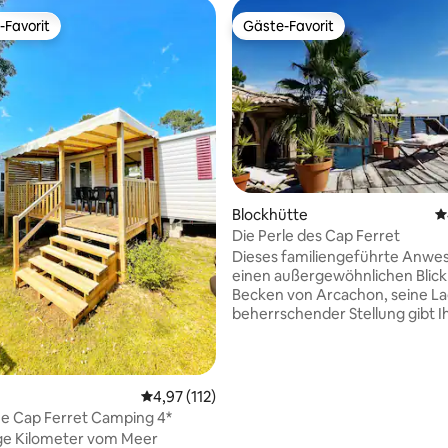
-Favorit
Gäste-Favorit
r Gäste-Favorit.
Gäste-Favorit
Blockhütte
D
Die Perle des Cap Ferret
Bewertung: 5 von 5, 25 Bewertungen
Dieses familiengeführte Anwe
einen außergewöhnlichen Blick
Becken von Arcachon, seine La
beherrschender Stellung gibt I
ein Gefühl der Exklusivität und
Wohlbefindens. Der Pinienwald
einen Seite, das Becken im Rh
Gezeiten auf der anderen, hier 
Durchschnittliche Bewertung: 4,97 von 5, 1
4,97 (112)
idealer Rahmen, um sich so nah
e Cap Ferret Camping 4*
möglich an der Natur zu erhole
ge Kilometer vom Meer
Achtung! Bitte beachten Sie, d