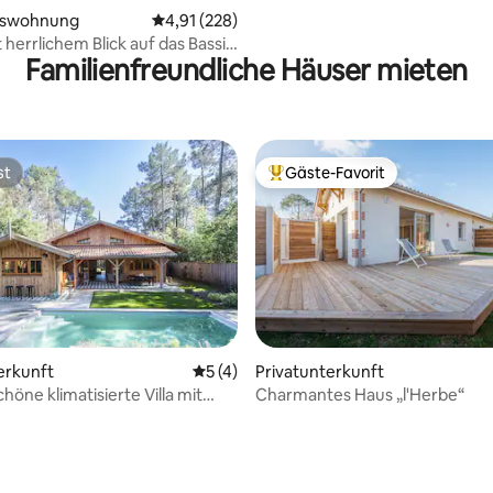
mswohnung
Durchschnittliche Bewertung: 4,91 von 5, 2
4,91 (228)
 herrlichem Blick auf das Bassin
Familienfreundliche Häuser mieten
on
st
Gäste-Favorit
st
Beliebter Gäste-Favorit.
erkunft
Durchschnittliche Bewertung: 5 von 5,
5 (4)
Privatunterkunft
öne klimatisierte Villa mit
Charmantes Haus „l'Herbe“
ey