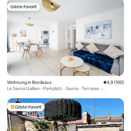
Gäste-Favorit
Gäste-Favorit
Wohnung in Bordeaux
Durchschnitt
4,9 (100)
Le Sauna Gallien - Parkplatz - Sauna - Terrasse -
Klimaanlage
Gäste-Favorit
Beliebter Gäste-Favorit.