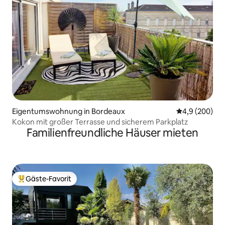
Eigentumswohnung in Bordeaux
Durchschnittl
4,9 (200)
Kokon mit großer Terrasse und sicherem Parkplatz
Familienfreundliche Häuser mieten
Gäste-Favorit
Beliebter Gäste-Favorit.