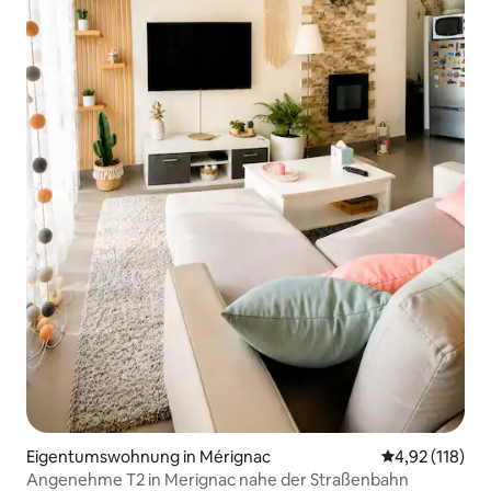
Eigentumswohnung in Mérignac
Durchschnittl
4,92 (118)
Angenehme T2 in Merignac nahe der Straßenbahn