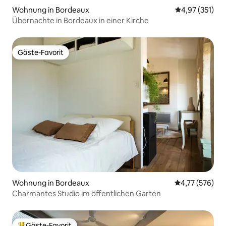
Wohnung in Bordeaux
Durchschnittl
4,97 (351)
Übernachte in Bordeaux in einer Kirche
Gäste-Favorit
Gäste-Favorit
Wohnung in Bordeaux
Durchschnittl
4,77 (576)
Charmantes Studio im öffentlichen Garten
Gäste-Favorit