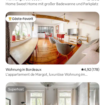
Home Sweet Home mit großer Badewanne und Parkplatz
Gäste-Favorit
Beliebter Gäste-Favorit.
Wohnung in Bordeaux
Durchschnittl
4,92 (178)
L'appartement de Margot, luxuriöse Wohnung im
Zentrum
Superhost
Superhost