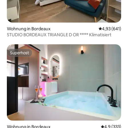
Wohnung in Bordeaux
Durchschnittli
4,93 (641)
STUDIO BORDEAUX TRIANGLE D OR ***** Klimatisiert
Superhost
Superhost
Wohnung in Bordeaux
Durchschnitt
4,9 (333)