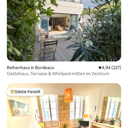
Reihenhaus in Bordeaux
Durchschnittli
4,94 (227)
Gästehaus, Terrasse & Whirlpool mitten im Zentrum
Gäste-Favorit
Beliebter Gäste-Favorit.