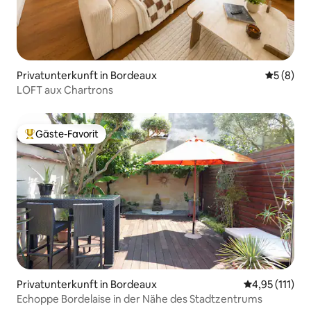
Privatunterkunft in Bordeaux
Durchschn
5 (8)
LOFT aux Chartrons
Gäste-Favorit
Beliebter Gäste-Favorit.
Privatunterkunft in Bordeaux
Durchschnittl
4,95 (111)
Echoppe Bordelaise in der Nähe des Stadtzentrums