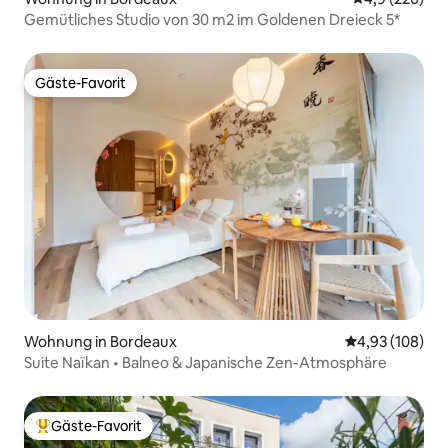
Gemütliches Studio von 30 m2 im Goldenen Dreieck 5*
Gäste-Favorit
Gäste-Favorit
Wohnung in Bordeaux
Durchschnittli
4,93 (108)
Suite Naïkan • Balneo & Japanische Zen-Atmosphäre
Gäste-Favorit
Beliebter Gäste-Favorit.