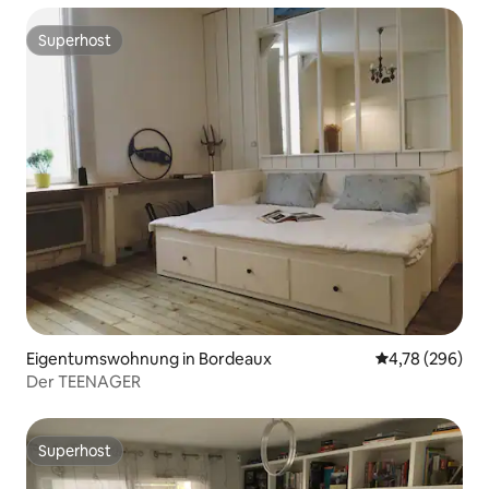
Superhost
Superhost
Eigentumswohnung in Bordeaux
Durchschnittli
4,78 (296)
Der TEENAGER
Superhost
Superhost