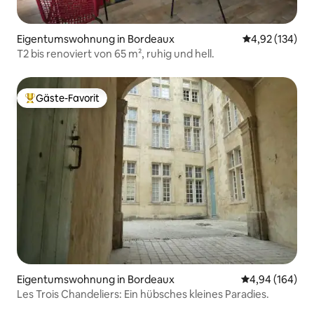
Eigentumswohnung in Bordeaux
Durchschnittl
4,92 (134)
T2 bis renoviert von 65 m², ruhig und hell.
Gäste-Favorit
Beliebter Gäste-Favorit.
Eigentumswohnung in Bordeaux
Durchschnittli
4,94 (164)
Les Trois Chandeliers: Ein hübsches kleines Paradies.