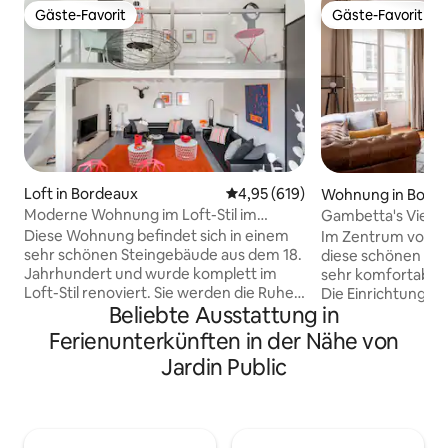
Gäste-Favorit
Gäste-Favorit
Gäste-Favorit
Gäste-Favorit
Loft in Bordeaux
Durchschnittliche Bewertung: 4
4,95 (619)
Wohnung in Bord
Moderne Wohnung im Loft-Stil im
Gambetta's View. 
Zentrum von Bordeaux
Diese Wohnung befindet sich in einem
Im Zentrum von B
sehr schönen Steingebäude aus dem 18.
diese schönen 2 Zimmer von 46 m ² in
Jahrhundert und wurde komplett im
sehr komfortable
Loft-Stil renoviert. Sie werden die Ruhe
Die Einrichtung ist
Beliebte Ausstattung in
und den Komfort sowie die Lage im
hochwertige Anne
Zentrum von Bordeaux zu schätzen
Queensize-Bett (1
Ferienunterkünften in der Nähe von
wissen. Wohnung im 3. Stock, ohne
komfortablen Mat
Jardin Public
Aufzug. Die Wohnung besteht aus
Balkon mit einem 
einem großen und angenehmen
Ort Gambetta und 
Wohnzimmer von 32 m2, einem
Gallien ermöglicht 
Schlafzimmer und einem Duplex-Bad. Es
Mittag zu essen. 
ist möglich, 2 Kinder auf den 2 Sofas im
Place Gambetta (