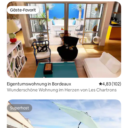
Gäste-Favorit
Gäste-Favorit
Eigentumswohnung in Bordeaux
Durchschnittl
4,83 (102)
Wunderschöne Wohnung im Herzen von Les Chartrons
Superhost
Superhost