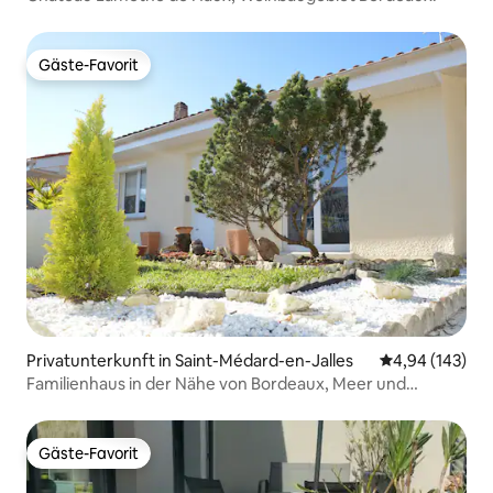
Gäste-Favorit
Gäste-Favorit
Privatunterkunft in Saint-Médard-en-Jalles
Durchschnittli
4,94 (143)
Familienhaus in der Nähe von Bordeaux, Meer und
Weinbergen
Gäste-Favorit
Gäste-Favorit