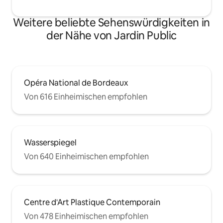
aber natürlich auch die Museen,
Geschäfte und Restaurants. Sie
Weitere beliebte Sehenswürdigkeiten in
profitieren von allen öffentlichen
Verkehrsmitteln (Bus und Straßenbahn)
der Nähe von Jardin Public
in unmittelbarer Nähe der Wohnung,
sowie Shuttles zum Flughafen, Taxis und
öffentlichen Parkplätzen. Sie sind 10
Minuten mit der Straßenbahn vom
Bahnhof Saint Jean entfernt. Wir
Opéra National de Bordeaux
danken unseren Reisenden, dass sie die
Von 616 Einheimischen empfohlen
Ruhe des Ortes respektieren, unsere
Wohnung ist nicht zum Feiern geeignet.
Wasserspiegel
Von 640 Einheimischen empfohlen
Centre d'Art Plastique Contemporain
Von 478 Einheimischen empfohlen