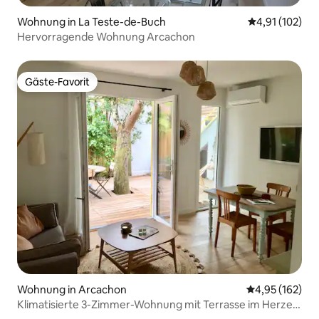
Wohnung in La Teste-de-Buch
Durchschnittl
4,91 (102)
Hervorragende Wohnung Arcachon
Gäste-Favorit
Gäste-Favorit
Wohnung in Arcachon
Durchschnittl
4,95 (162)
Klimatisierte 3-Zimmer-Wohnung mit Terrasse im Herzen
von Les Abatilles