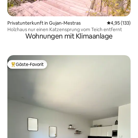
Privatunterkunft in Gujan-Mestras
Durchschnittl
4,95 (133)
Holzhaus nur einen Katzensprung vom Teich entfernt
Wohnungen mit Klimaanlage
Gäste-Favorit
Beliebter Gäste-Favorit.