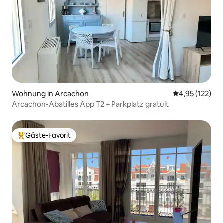
Wohnung in Arcachon
Durchschnittl
4,95 (122)
Arcachon-Abatilles App T2 + Parkplatz gratuit
Gäste-Favorit
Beliebter Gäste-Favorit.