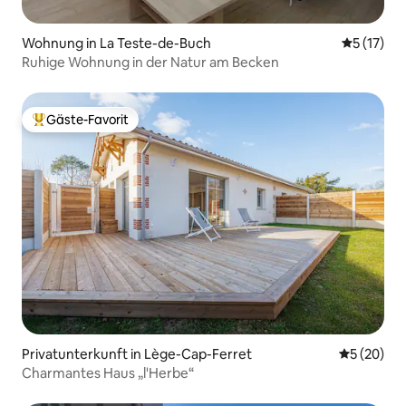
Wohnung in La Teste-de-Buch
Durchschn
5 (17)
Ruhige Wohnung in der Natur am Becken
Gäste-Favorit
Beliebter Gäste-Favorit.
Privatunterkunft in Lège-Cap-Ferret
Durchschni
5 (20)
Charmantes Haus „l'Herbe“