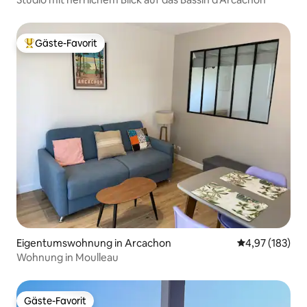
Gäste-Favorit
Beliebter Gäste-Favorit.
Eigentumswohnung in Arcachon
Durchschnittl
4,97 (183)
Wohnung in Moulleau
Gäste-Favorit
Gäste-Favorit