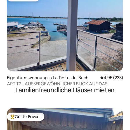
Eigentumswohnung in La Teste-de-Buch
Durchschnittli
4,95 (233)
APT T2 - AUSSERGEWÖHNLICHER BLICK AUF DAS
Familienfreundliche Häuser mieten
BECKEN
Gäste-Favorit
Beliebter Gäste-Favorit.