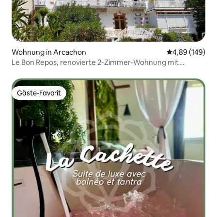
Wohnung in Arcachon
Durchschnittli
4,89 (149)
Le Bon Repos, renovierte 2-Zimmer-Wohnung mit
Parkplatz und Balkon
Gäste-Favorit
Gäste-Favorit