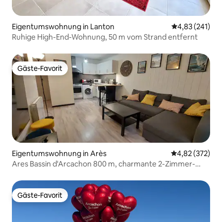
Eigentumswohnung in Lanton
Durchschnittl
4,83 (241)
Ruhige High-End-Wohnung, 50 m vom Strand entfernt
Gäste-Favorit
Gäste-Favorit
Eigentumswohnung in Arès
Durchschnittli
4,82 (372)
Ares Bassin d'Arcachon 800 m, charmante 2-Zimmer-
Wohnung + Garten
Gäste-Favorit
Gäste-Favorit