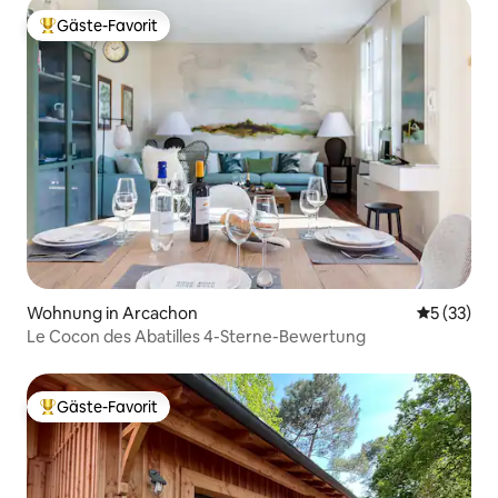
Gäste-Favorit
Beliebter Gäste-Favorit.
Wohnung in Arcachon
Durchschn
5 (33)
Le Cocon des Abatilles 4-Sterne-Bewertung
Gäste-Favorit
Beliebter Gäste-Favorit.