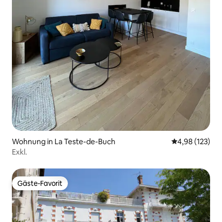
Wohnung in La Teste-de-Buch
Durchschnittl
4,98 (123)
Exkl.
Gäste-Favorit
Gäste-Favorit