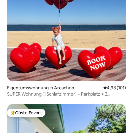
Eigentumswohnung in Arcachon
Durchschnittl
4,93 (101)
SUPER Wohnung (1 Schlafzimmer) + Parkplatz + 2
Fahrräder
Gäste-Favorit
Beliebter Gäste-Favorit.