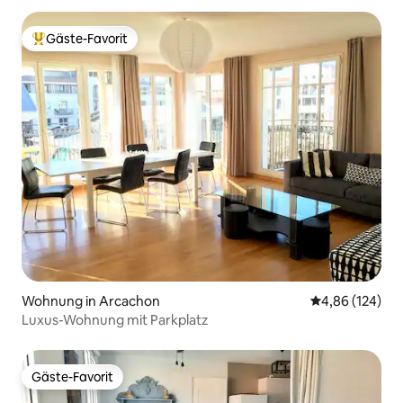
Gäste-Favorit
Beliebter Gäste-Favorit.
Wohnung in Arcachon
Durchschnittli
4,86 (124)
Luxus-Wohnung mit Parkplatz
Gäste-Favorit
Gäste-Favorit