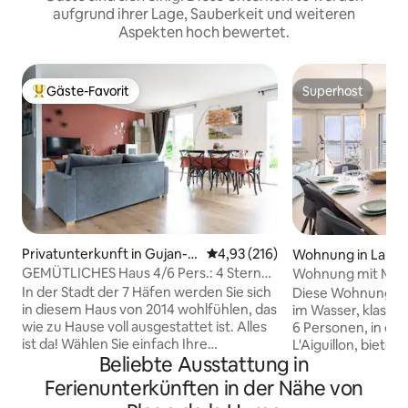
aufgrund ihrer Lage, Sauberkeit und weiteren
Aspekten hoch bewertet.
Gäste-Favorit
Superhost
Beliebter Gäste-Favorit.
Superhost
Privatunterkunft in Gujan-M
Durchschnittliche Bewertung: 4
4,93 (216)
Wohnung in La Te
estras
h
GEMÜTLICHES Haus 4/6 Pers.: 4 Sterne
Wohnung mit Meer
"CASA JANE"
Sterne
In der Stadt der 7 Häfen werden Sie sich
Diese Wohnung mit
in diesem Haus von 2014 wohlfühlen, das
im Wasser, klassifi
wie zu Hause voll ausgestattet ist. Alles
6 Personen, in de
ist da! Wählen Sie einfach Ihre
L'Aiguillon, bietet
Beliebte Ausstattung in
Aktivitäten: Dune du Pilat, Strand,
Traumurlaub! Nur
Surfen, Kitesurfen, Kanufahren,
Arcachon, 10 Min
Ferienunterkünften in der Nähe von
Bootfahren auf dem Arcachon-Becken,
vom Zentrum von