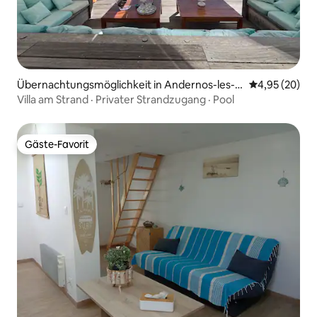
Übernachtungsmöglichkeit in Andernos-les-B
Durchschnittl
4,95 (20)
ains
Villa am Strand · Privater Strandzugang · Pool
Gäste-Favorit
Gäste-Favorit