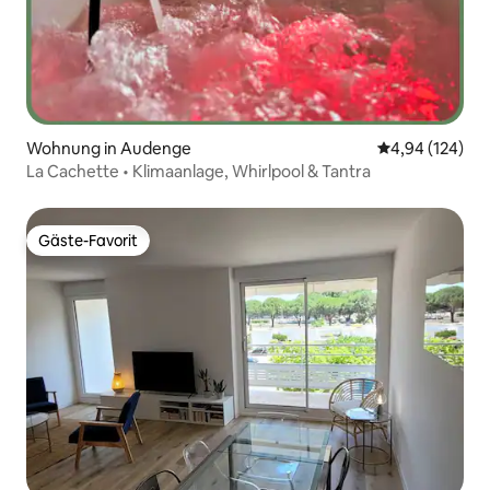
Wohnung in Audenge
Durchschnittli
4,94 (124)
La Cachette • Klimaanlage, Whirlpool & Tantra
Gäste-Favorit
Gäste-Favorit