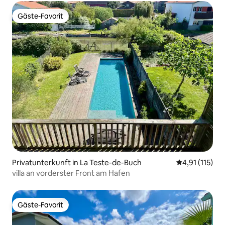
Gäste-Favorit
Gäste-Favorit
Privatunterkunft in La Teste-de-Buch
Durchschnittl
4,91 (115)
villa an vorderster Front am Hafen
Gäste-Favorit
Gäste-Favorit