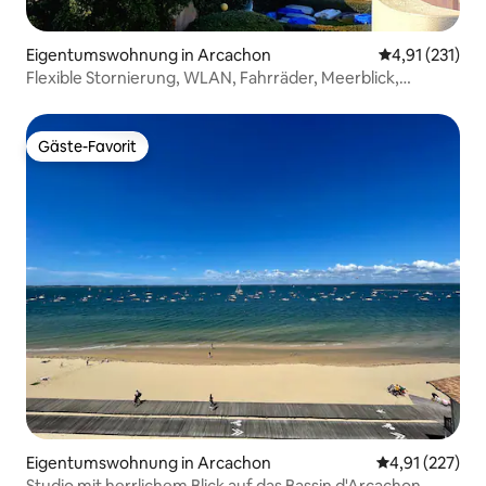
Eigentumswohnung in Arcachon
Durchschnittl
4,91 (231)
Flexible Stornierung, WLAN, Fahrräder, Meerblick,
Arcachon
Gäste-Favorit
Gäste-Favorit
Eigentumswohnung in Arcachon
Durchschnittl
4,91 (227)
Studio mit herrlichem Blick auf das Bassin d'Arcachon