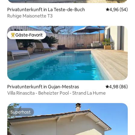
Privatunterkunft in La Teste-de-Buch
Durchschnittl
4,96 (54)
Ruhige Maisonette T3
Gäste-Favorit
Beliebter Gäste-Favorit.
Privatunterkunft in Gujan-Mestras
Durchschnittl
4,98 (86)
Villa Rinascita - Beheizter Pool - Strand La Hume
Superhost
Superhost