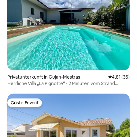
Privatunterkunft in Gujan-Mestras
Durchschnitt
4,81 (36)
Herrliche Villa „La Pignotte“ - 2 Minuten vom Strand
entfernt
Gäste-Favorit
Gäste-Favorit