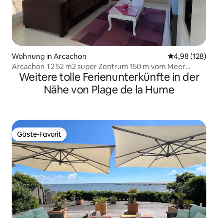
Wohnung in Arcachon
Durchschnittli
4,98 (128)
Arcachon T2 52 m2 super Zentrum 150 m vom Meer
Weitere tolle Ferienunterkünfte in der
entfernt
Nähe von Plage de la Hume
Gäste-Favorit
Gäste-Favorit