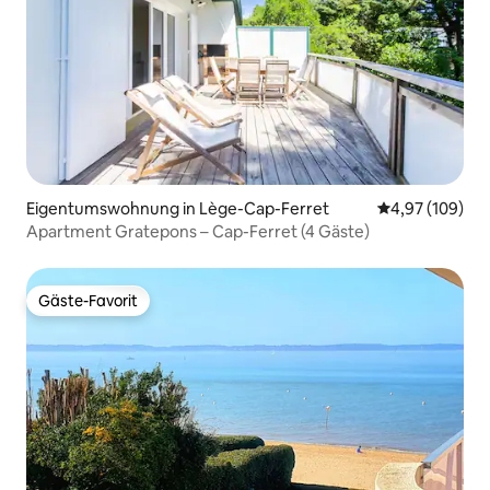
Eigentumswohnung in Lège-Cap-Ferret
Durchschnittli
4,97 (109)
Apartment Gratepons – Cap-Ferret (4 Gäste)
Gäste-Favorit
Gäste-Favorit