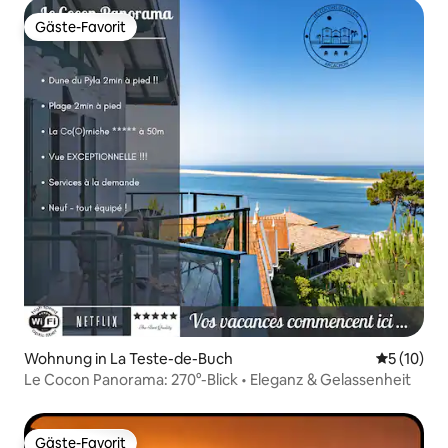
Gäste-Favorit
Gäste-Favorit
Wohnung in La Teste-de-Buch
Durchschn
5 (10)
Le Cocon Panorama: 270°-Blick • Eleganz & Gelassenheit
Gäste-Favorit