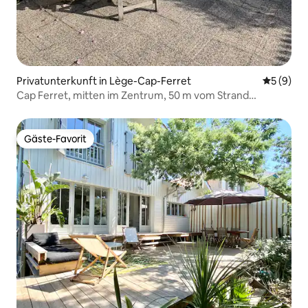
Privatunterkunft in Lège-Cap-Ferret
Durchschn
5 (9)
Cap Ferret, mitten im Zentrum, 50 m vom Strand
entfernt
Gäste-Favorit
Gäste-Favorit