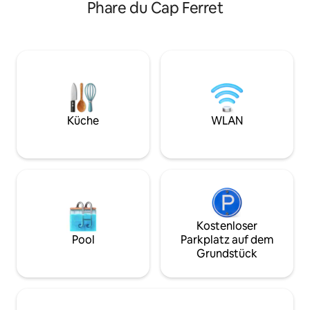
Aufenthalts betrachten wirst.<br>
Phare du Cap Ferret
der Gezeiten auf d
<br>Privater Parkplatz, direkter
ein idealer Rahmen
Strandzugang, nur wenige Gehminuten
möglich an der Na
vom Stadtzentrum mit all seinen
Achtung! Bitte bea
Geschäften und Restaurants entfernt
Küche, sondern nu
<br>// Exklusives Angebot "Maison
eine Minibar und 
Boréale Concierge Service": 20 % Rabatt
Maschine vorhande
für Aufenthalte von 7 Nächten und
zur Verfügung.
mehr //<br><br>
Küche
WLAN
Kostenloser
Pool
Parkplatz auf dem
Grundstück