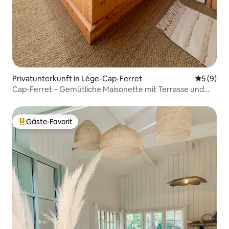
Privatunterkunft in Lège-Cap-Ferret
Durchschn
5 (9)
Cap-Ferret – Gemütliche Maisonette mit Terrasse und
privatem Parkplatz
Gäste-Favorit
Beliebter Gäste-Favorit.