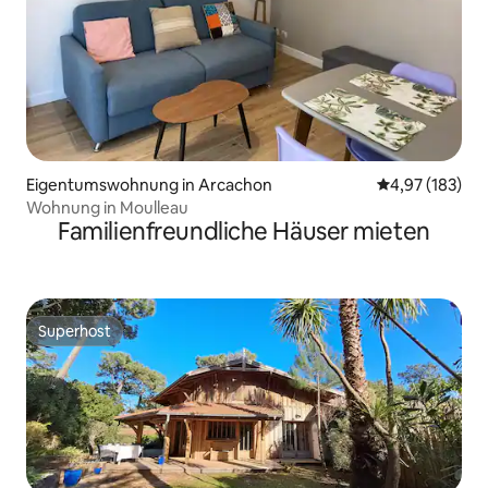
Eigentumswohnung in Arcachon
Durchschnittl
4,97 (183)
Wohnung in Moulleau
Familienfreundliche Häuser mieten
Superhost
Superhost