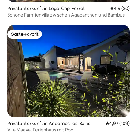
Privatunterkunft in Lège-Cap-Ferret
Durchschnitt
4,9 (20)
Schöne Familienvilla zwischen Agapanthen und Bambus
Gäste-Favorit
Gäste-Favorit
Privatunterkunft in Andernos-les-Bains
Durchschnittli
4,97 (109)
Villa Maeva, Ferienhaus mit Pool