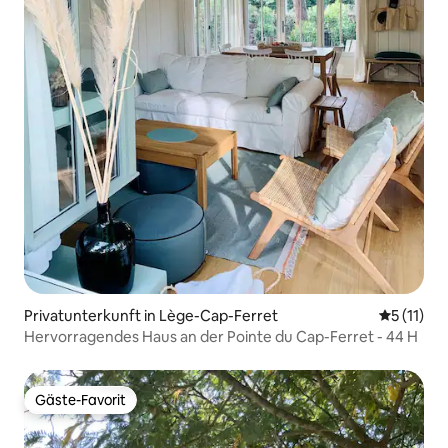
Privatunterkunft in Lège-Cap-Ferret
Durchschn
5 (11)
Hervorragendes Haus an der Pointe du Cap-Ferret - 44 H
Gäste-Favorit
Gäste-Favorit