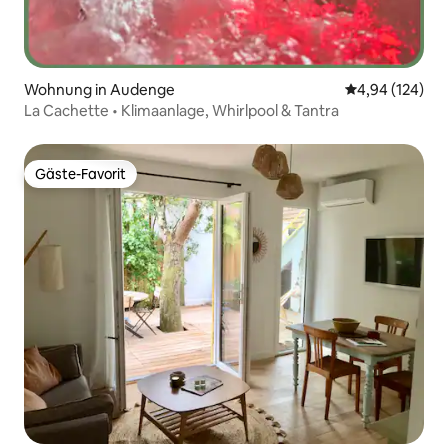
Wohnung in Audenge
Durchschnittli
4,94 (124)
La Cachette • Klimaanlage, Whirlpool & Tantra
Gäste-Favorit
Gäste-Favorit