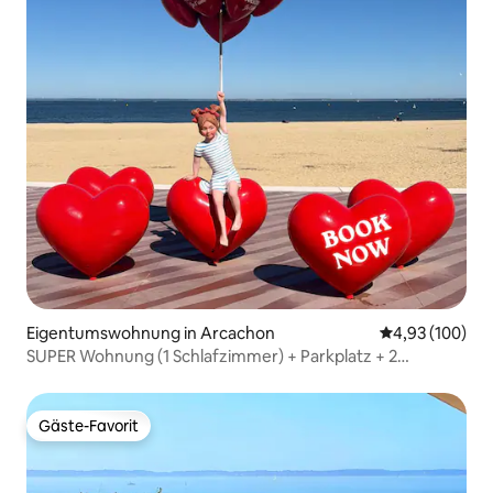
Eigentumswohnung in Arcachon
Durchschnittli
4,93 (100)
SUPER Wohnung (1 Schlafzimmer) + Parkplatz + 2
Fahrräder
Gäste-Favorit
Gäste-Favorit