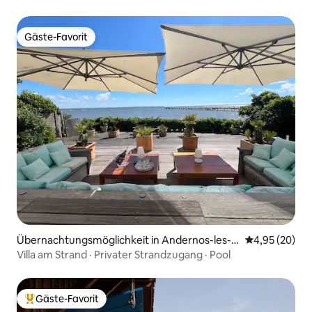
Klimaanlage
Gäste-Favorit
Gäste-Favorit
Übernachtungsmöglichkeit in Andernos-les-B
Durchschnittl
4,95 (20)
ains
Villa am Strand · Privater Strandzugang · Pool
Gäste-Favorit
Beliebter Gäste-Favorit.