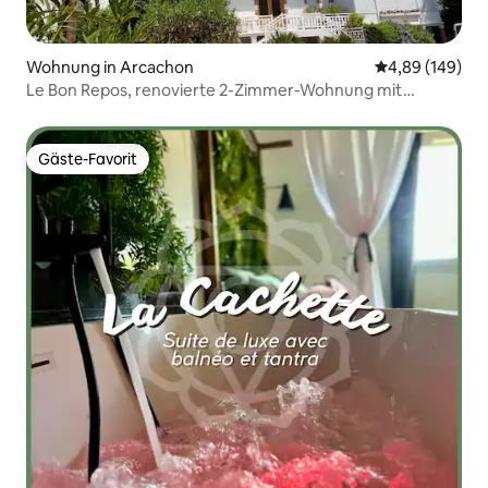
Wohnung in Arcachon
Durchschnittli
4,89 (149)
Le Bon Repos, renovierte 2-Zimmer-Wohnung mit
Parkplatz und Balkon
Gäste-Favorit
Gäste-Favorit