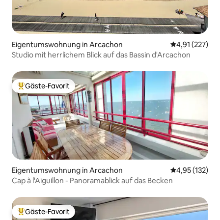
Eigentumswohnung in Arcachon
Durchschnittl
4,91 (227)
Studio mit herrlichem Blick auf das Bassin d'Arcachon
Gäste-Favorit
Beliebter Gäste-Favorit.
Eigentumswohnung in Arcachon
Durchschnittl
4,95 (132)
Cap à l'Aiguillon - Panoramablick auf das Becken
Gäste-Favorit
Beliebter Gäste-Favorit.