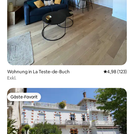
Wohnung in La Teste-de-Buch
Durchschnittl
4,98 (123)
Exkl.
Gäste-Favorit
Gäste-Favorit