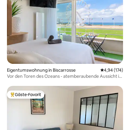
Eigentumswohnung in Biscarrosse
Durchschnittl
4,94 (174)
Vor den Toren des Ozeans - atemberaubende Aussicht in
der 1. Reihe
Gäste-Favorit
Beliebter Gäste-Favorit.