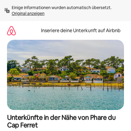
Zu
Einige Informationen wurden automatisch übersetzt. 
Inhalten
Original anzeigen
springen
Inseriere deine Unterkunft auf Airbnb
Unterkünfte in der Nähe von Phare du
Cap Ferret