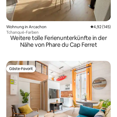
Wohnung in Arcachon
Durchschnittl
4,92 (145)
Tchanqué-Farben
Weitere tolle Ferienunterkünfte in der
Nähe von Phare du Cap Ferret
Gäste-Favorit
Gäste-Favorit