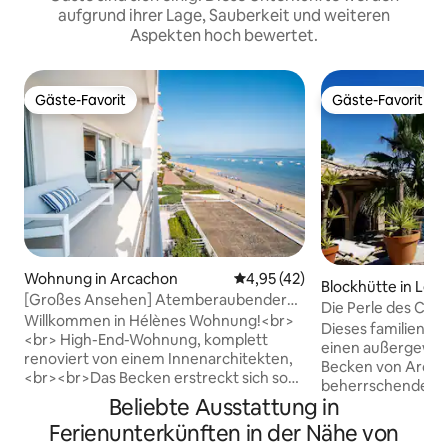
aufgrund ihrer Lage, Sauberkeit und weiteren
Aspekten hoch bewertet.
Gäste-Favorit
Gäste-Favorit
Gäste-Favorit
Gäste-Favorit
Wohnung in Arcachon
Durchschnittliche Bewertung: 
4,95 (42)
Blockhütte in Lèg
[Großes Ansehen] Atemberaubender
ret
Die Perle des Cap 
Meerblick und Strandzugang
Willkommen in Hélènes Wohnung!<br>
Dieses familieng
<br> High-End-Wohnung, komplett
einen außergewöhn
renoviert von einem Innenarchitekten,
Becken von Arcach
<br><br>Das Becken erstreckt sich so
beherrschender St
weit das Auge reicht, der Strand unten -
Beliebte Ausstattung in
Hütte ein Gefühl d
dies ist die atemberaubende Aussicht,
Wohlbefindens. De
Ferienunterkünften in der Nähe von
die du während deines gesamten
einen Seite, das 