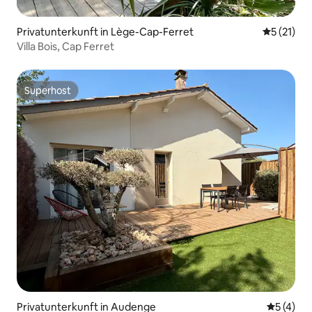
Privatunterkunft in Lège-Cap-Ferret
Durchschn
5 (21)
Villa Bois, Cap Ferret
Superhost
Superhost
Privatunterkunft in Audenge
Durchsch
5 (4)