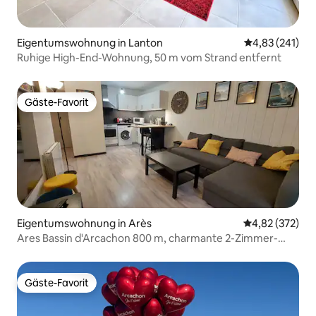
Eigentumswohnung in Lanton
Durchschnittl
4,83 (241)
Ruhige High-End-Wohnung, 50 m vom Strand entfernt
Gäste-Favorit
Gäste-Favorit
Eigentumswohnung in Arès
Durchschnittli
4,82 (372)
Ares Bassin d'Arcachon 800 m, charmante 2-Zimmer-
Wohnung + Garten
Gäste-Favorit
Gäste-Favorit