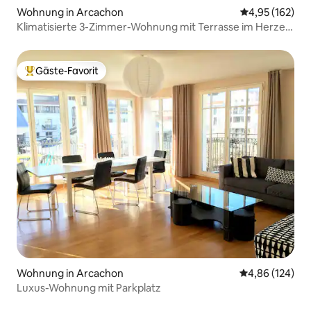
Wohnung in Arcachon
Durchschnittl
4,95 (162)
Klimatisierte 3-Zimmer-Wohnung mit Terrasse im Herzen
von Les Abatilles
Gäste-Favorit
Beliebter Gäste-Favorit.
Wohnung in Arcachon
Durchschnittli
4,86 (124)
Luxus-Wohnung mit Parkplatz