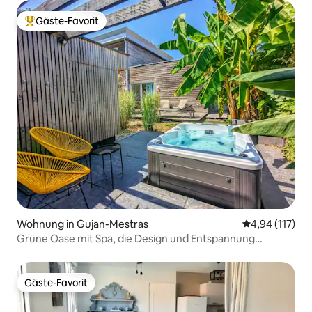
Gäste-Favorit
Beliebter Gäste-Favorit.
Wohnung in Gujan-Mestras
Durchschnittl
4,94 (117)
Grüne Oase mit Spa, die Design und Entspannung
verbindet.
Gäste-Favorit
Gäste-Favorit