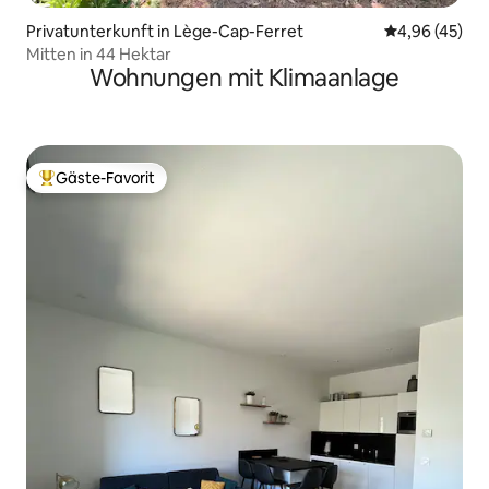
Privatunterkunft in Lège-Cap-Ferret
Durchschnittl
4,96 (45)
Mitten in 44 Hektar
Wohnungen mit Klimaanlage
Gäste-Favorit
Beliebter Gäste-Favorit.