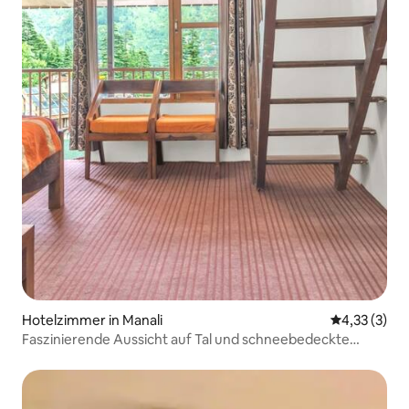
Hotelzimmer in Manali
Durchschnit
4,33 (3)
Faszinierende Aussicht auf Tal und schneebedeckte
Gipfel, Duplex-Suite