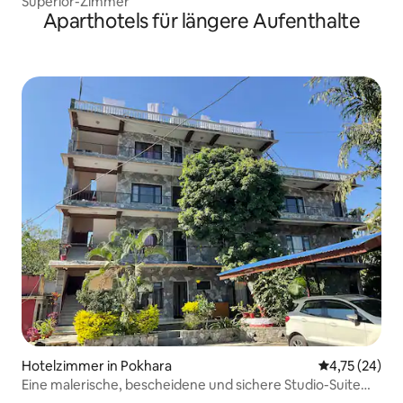
Superior-Zimmer
Aparthotels für längere Aufenthalte
Hotelzimmer in Pokhara
Durchschnitt
4,75 (24)
Eine malerische, bescheidene und sichere Studio-Suite
am See