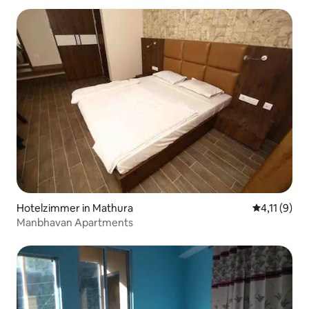
Hotelzimmer in Mathura
Durchschnit
4,11 (9)
Manbhavan Apartments