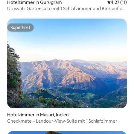
Hotelzimmer in Gurugram
Durchschnitt
4,27 (11)
Urusvati: Gartensuite mit 1 Schlafzimmer und Blick auf die
Aravalli
Superhost
Superhost
Hotelzimmer in Masuri, Indien
Checkmate – Landour-View-Suite mit 1 Schlafzimmer