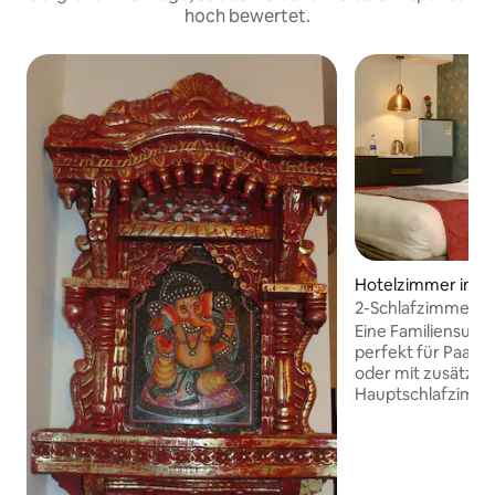
hoch bewertet.
Hotelzimmer in N
2-Schlafzimmer-Fa
Eine Familiensuit
perfekt für Paare 
oder mit zusätzlic
Hauptschlafzimme
Kingsize-Bett, ein
Bildschirm mit Sat
Esstisch, eine Min
/Kaffeemaschine, 