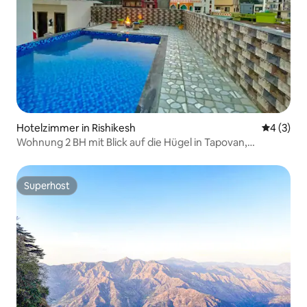
Hotelzimmer in Rishikesh
Durchschn
4 (3)
Wohnung 2 BH mit Blick auf die Hügel in Tapovan,
Rishikesh
Superhost
Superhost