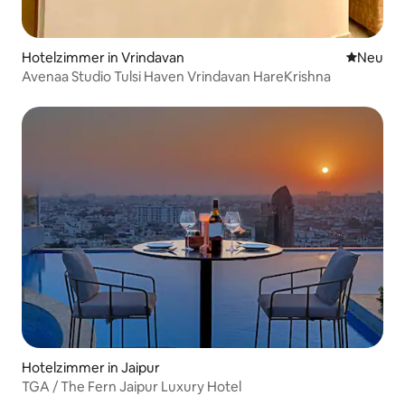
Hotelzimmer in Vrindavan
Neue Unt
Neu
Avenaa Studio Tulsi Haven Vrindavan HareKrishna
Hotelzimmer in Jaipur
TGA / The Fern Jaipur Luxury Hotel