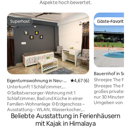
Aspekte hoch bewertet.
Superhost
Gäste-Favorit
Superhost
Gäste-Favorit
Bauernhof in Soh
Shreejee The Far
Eigentumswohnung in Neu-D
Durchschnittliche Bewertung:
4,67 (6)
Pool DJ Boot 2 He
Shreejee The Farm 
elhi
Unterkunft 1 Schlafzimmer,
großes privates B
Wohnzimmer, Küche / Klimaanlage /
🌻Selbstversorger-Wohnung mit 1
nur 30 Minuten v
Waschmaschine / Küche / Gas /
Schlafzimmer, Bad und Küche in einer
Umgeben von der 
Kühlschrank
Familien-Wohnanlage 🌻Erdgeschoss –
Shakoon und einen
Ausstattung – WLAN, Wasserkocher,
Das Bauernhaus ve
Beliebte Ausstattung in Ferienhäusern
Waschmaschine, Kühlschrank,
miteinander verb
Klimaanlage, Doppelbett, gut
mit Kajak in Himalaya
4 Badezimmer, ei
ausgestattete Küche mit
Esszimmer, eine L