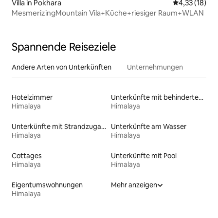
Villa in Pokhara
Durchschnitt
4,33 (18)
MesmerizingMountain Vila+Küche+riesiger Raum+WLAN
Spannende Reiseziele
Andere Arten von Unterkünften
Unternehmungen
Hotelzimmer
Unterkünfte mit behindertengerechtem WC
Himalaya
Himalaya
Unterkünfte mit Strandzugang
Unterkünfte am Wasser
Himalaya
Himalaya
Cottages
Unterkünfte mit Pool
Himalaya
Himalaya
Eigentumswohnungen
Mehr anzeigen
Himalaya