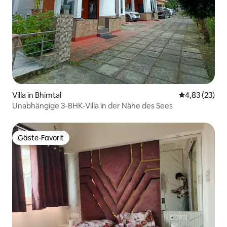
Villa in Bhimtal
Durchschnitt
4,83 (23)
Unabhängige 3-BHK-Villa in der Nähe des Sees
Gäste-Favorit
Gäste-Favorit