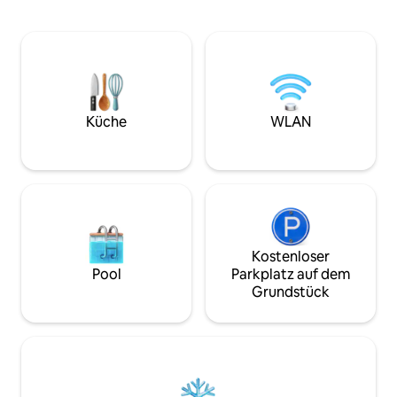
Küchenutensilien und Gas zum Kochen,
Genieße einen priv
RO-Wasser 🌻5 Minuten Liefer-App
Rasenflächen, ein
Zepto, Blinkit, Flipkart an der Haustür 🌻
und JBL-Lautspre
Saket Metro – Mitfahrgelegenheit für
automatische Bel
20/30 ₹, Abholung und Rückfahrt 🌻
Bootsfahrten, Tra
Batra Hospital 2 km entfernt, MAX
Lagerfeuer, Schau
SAKET Hospital 5 km 🌻Saket Metro, PVR
Spielbereich mit 
Saket, Select City Mall im Umkreis von
Küche
WLAN
Brunnen, Hunde u
4 km 🌻CHECK-IN 13:00 UHR & CHECK-
Sportausrüstung g
OUT 10:00 UHR 🌻WLAN-103 Mbit/s
Football, Volleyba
✓Wasser – 500-Liter-Wassertank wird
täglich gefüllt ✓Strom 10 ₹/Einheit
Kostenloser
Pool
Parkplatz auf dem
Grundstück