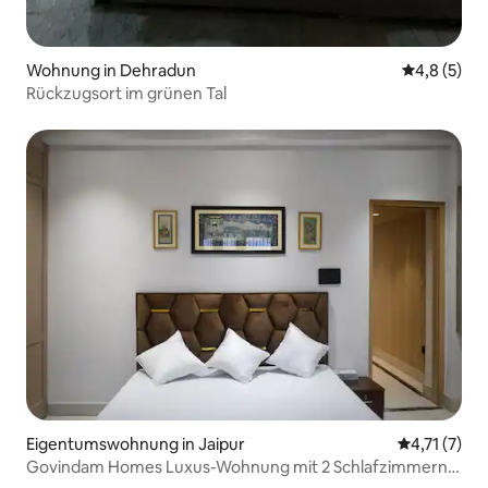
Wohnung in Dehradun
Durchschni
4,8 (5)
Rückzugsort im grünen Tal
Eigentumswohnung in Jaipur
Durchschnit
4,71 (7)
Govindam Homes Luxus-Wohnung mit 2 Schlafzimmern,
Wohnzimmer, Küche und Balkon