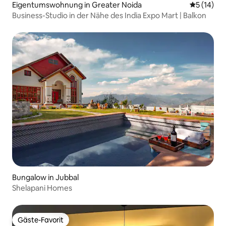
Eigentumswohnung in Greater Noida
Durchschn
5 (14)
Business-Studio in der Nähe des India Expo Mart | Balkon
Bungalow in Jubbal
Shelapani Homes
Gäste-Favorit
Gäste-Favorit