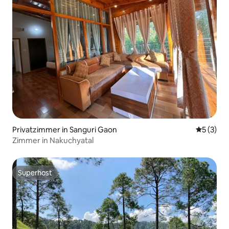
Privatzimmer in Sanguri Gaon
Durchsch
5 (3)
Zimmer in Nakuchyatal
Superhost
Superhost