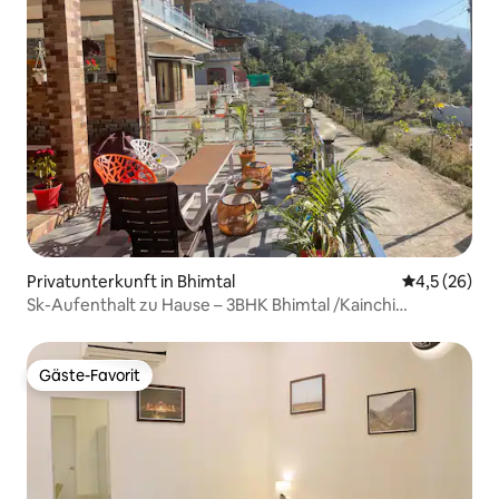
Privatunterkunft in Bhimtal
Durchschnit
4,5 (26)
Sk-Aufenthalt zu Hause – 3BHK Bhimtal /Kainchi
dham/Golu devta
Gäste-Favorit
Gäste-Favorit