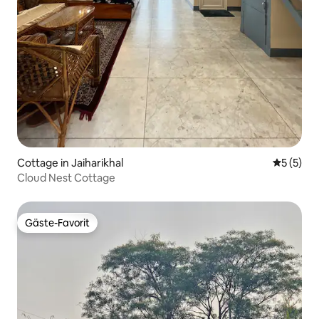
Cottage in Jaiharikhal
Durchsch
5 (5)
Cloud Nest Cottage
Gäste-Favorit
Gäste-Favorit