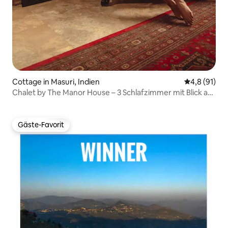
Cottage in Masuri, Indien
Durchschnit
4,8 (91)
Chalet by The Manor House – 3 Schlafzimmer mit Blick auf
das Tal.
Gäste-Favorit
Gäste-Favorit