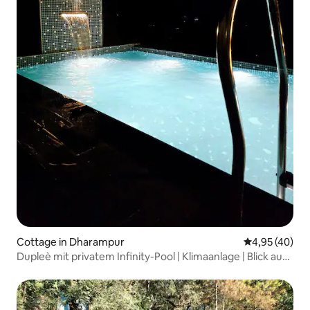
Cottage in Dharampur
Durchschnittl
4,95 (40)
Dupleè mit privatem Infinity-Pool | Klimaanlage | Blick auf
das Tal |