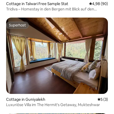
Cottage in Talwari Free Sample Stat
Durchschnittl
4,98 (90)
Tridiva – Homestay in den Bergen mit Blick auf den
Himalaya
Superhost
Superhost
Cottage in Guniyalekh
Durchsch
5 (3)
Luxuriöse Villa im The Hermit's Getaway, Mukteshwar