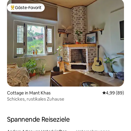
Gäste-Favorit
Beliebter Gäste-Favorit.
Cottage in Mant Khas
Durchschnittl
4,99 (89)
Schickes, rustikales Zuhause
Spannende Reiseziele