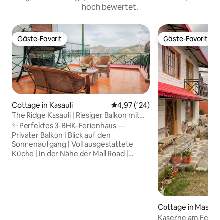
hoch bewertet.
Gäste-Favorit
Gäste-Favorit
Gäste-Favorit
Gäste-Favorit
Cottage in Kasauli
Durchschnittliche Bewertung: 4
4,97 (124)
The Ridge Kasauli | Riesiger Balkon mit
Blick auf die Hügel
✨ Perfektes 3-BHK-Ferienhaus —
Privater Balkon | Blick auf den
Sonnenaufgang | Voll ausgestattete
Küche | In der Nähe der Mall Road |
Zimmerservice Lagerfeuerabende auf
dem Balkon mit Bergen rundherum
machen den Aufenthalt unvergesslich.
Die Hütte bietet: 🏡 Geräumiges 3-BHK-
Layout — ideal für Familien, Freunde und
Cottage in Masuri,
lange Aufenthalte 🍳 Voll ausgestattete
Kaserne am Felsen
Küche – koche deine Lieblingsgerichte