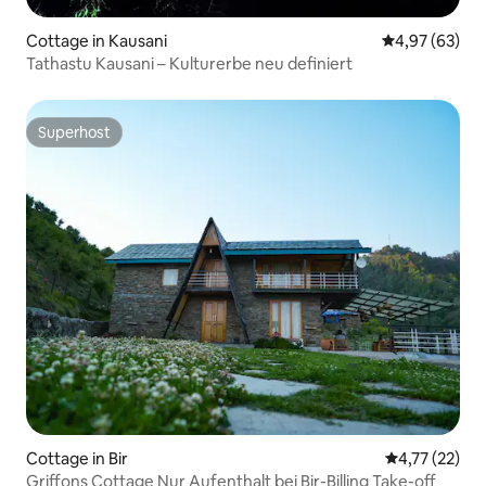
Cottage in Kausani
Durchschnittl
4,97 (63)
Tathastu Kausani – Kulturerbe neu definiert
Superhost
Superhost
Cottage in Bir
Durchschnitt
4,77 (22)
Griffons Cottage Nur Aufenthalt bei Bir-Billing Take-off