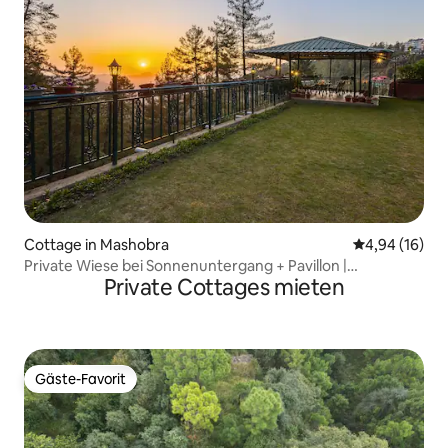
Cottage in Mashobra
Durchschnitt
4,94 (16)
Private Wiese bei Sonnenuntergang + Pavillon |
Private Cottages mieten
Ferienhaus für Familien mit 3 Schlafzimmern
Gäste-Favorit
Gäste-Favorit