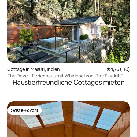
Cottage in Masuri, Indien
Durchschnittl
4,76 (110)
The Dove – Ferienhaus mit Whirlpool von „The Skydrift“
Haustierfreundliche Cottages mieten
Gäste-Favorit
Gäste-Favorit