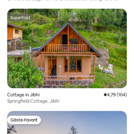
Superhost
Superhost
Cottage in Jibhi
Durchschnittl
4,79 (104)
Springfield Cottage, Jibhi
Gäste-Favorit
Gäste-Favorit