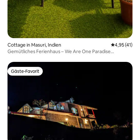
Cottage in Masuri, Indien
Durchschnitt
4,95 (41)
Gemütliches Ferienhaus – We Are One Paradise
(Mussoorie)
Gäste-Favorit
Gäste-Favorit