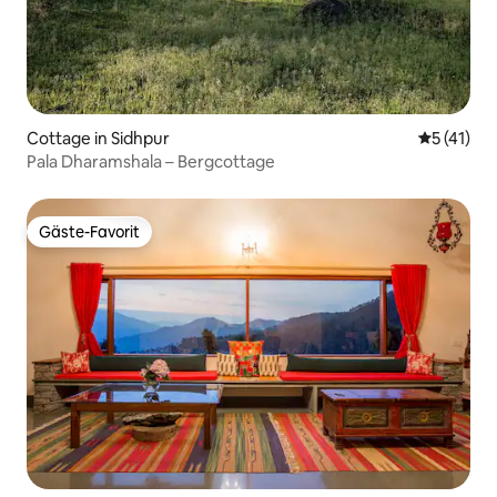
Cottage in Sidhpur
Durchschn
5 (41)
Pala Dharamshala – Bergcottage
Gäste-Favorit
Gäste-Favorit