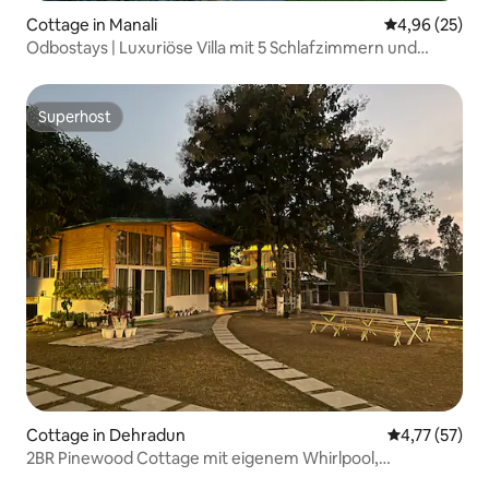
Cottage in Manali
Durchschnittl
4,96 (25)
Odbostays | Luxuriöse Villa mit 5 Schlafzimmern und
Whirlpool in Manali
Superhost
Superhost
Cottage in Dehradun
Durchschnitt
4,77 (57)
2BR Pinewood Cottage mit eigenem Whirlpool,
Gemeinschaftspool