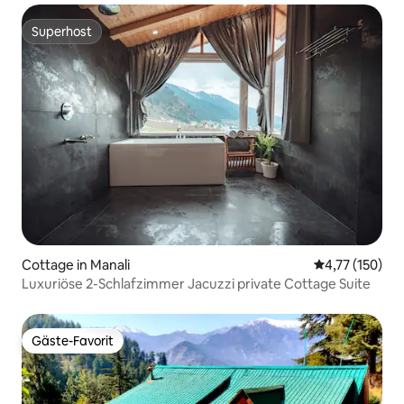
Superhost
Superhost
Cottage in Manali
Durchschnittl
4,77 (150)
Luxuriöse 2-Schlafzimmer Jacuzzi private Cottage Suite
Gäste-Favorit
Gäste-Favorit