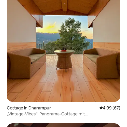
Cottage in Dharampur
Durchschnittl
4,99 (67)
„Vintage-Vibes“| Panorama-Cottage mit
2 Schlafzimmern|360°-Balkon|