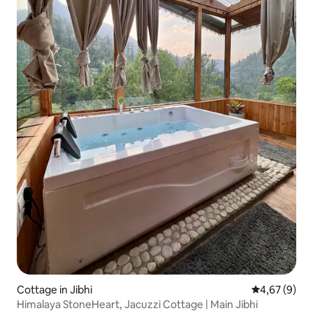
Cottage in Jibhi
Durchschnitt
4,67 (9)
Himalaya StoneHeart, Jacuzzi Cottage | Main Jibhi