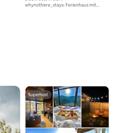
whynothere_stays: Ferienhaus mit
Whirlpool in Jibhi
Superhost
Superhost