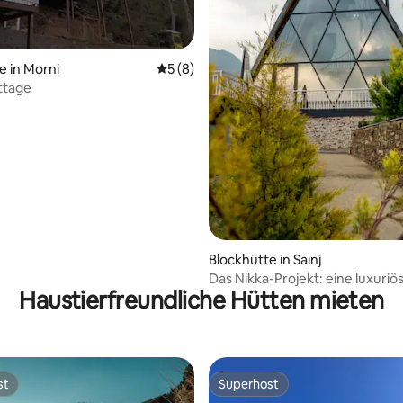
ertung: 4,96 von 5, 23 Bewertungen
e in Morni
Durchschnittliche Bewertung: 5 von 5,
5 (8)
ttage
Blockhütte in Sainj
Das Nikka-Projekt: eine luxuriö
Haustierfreundliche Hütten mieten
Rahmen-Hütte
st
Superhost
st
Superhost