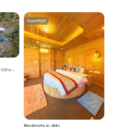
Superhost
Superhost
r Nähe
Blockhütte in Jibhi