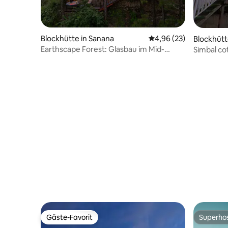
Blockhütte in Sanana
Durchschnittliche Bew
4,96 (23)
Blockhütt
Earthscape Forest: Glasbau im Mid-
Simbal co
Century-Stil – Sanana
Gäste-Favorit
Superho
Gäste-Favorit
Superho