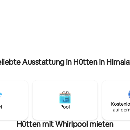
einen malerischen Balkon und 
ges, umweltfreundliches Leben
Anbindung an nahegelegene
g mit der Natur • Ruhig,
Sehenswürdigkeiten. Die perfekte
, immersiv, aber sicher
Mischung aus Komfort, Privats
Natur,
authentischem Hill-Station-C
ng, Stille und Belohnung
erwartet dich. 💚 Du kannst g
Organic nachschlagen!
liebte Ausstattung in Hütten in Himal
Kostenlo
N
Pool
auf dem
Hütten mit Whirlpool mieten