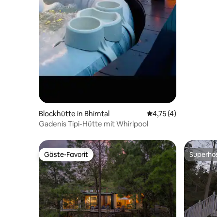
Blockhütte in Bhimtal
Durchschnittliche B
4,75 (4)
Gadenis Tipi-Hütte mit Whirlpool
Gäste-Favorit
Superho
Gäste-Favorit
Superho