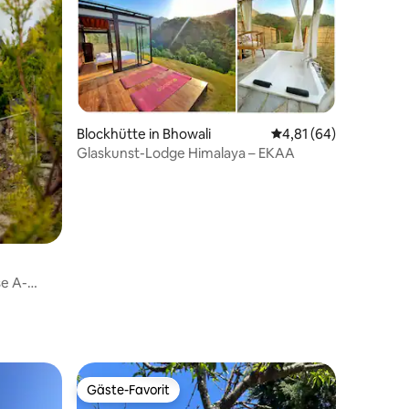
 8 Bewertungen
Blockhütte in Bhowali
Durchschnittliche Be
4,81 (64)
Glaskunst-Lodge Himalaya – EKAA
se A-
Gäste-Favorit
Gäste-Favorit