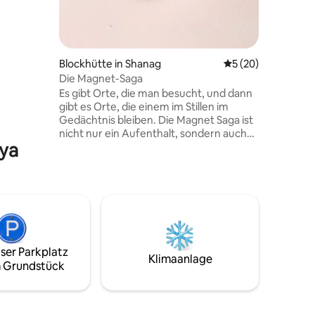
eine gute
phäre und
harme
Blockhütte in Shanag
Durchschnittliche
5 (20)
erne 8MH
Die Magnet-Saga
Es gibt Orte, die man besucht, und dann
gibt es Orte, die einem im Stillen im
Gedächtnis bleiben. Die Magnet Saga ist
nicht nur ein Aufenthalt, sondern auch
aya
eine Auszeit. Ein entspannter Morgen
mit Berglicht, ein Abend, eingehüllt in
Stille, und Momente, die sich anfühlen,
als wären sie nur für dich bestimmt.
Eingebettet in eine ruhige
Waldlandschaft bietet dieses
authentische Holz- und Steinhaus, das
vor 25 Jahren von einheimischen
ser Parkplatz
Handwerkern von Hand gebaut wurde,
Klimaanlage
 Grundstück
einen perfekten rustikalen Rückzugsort.
Eine 5–7-minütige Wanderung über
schattige Wege führt dich zu diesem
versteckten Juwel.