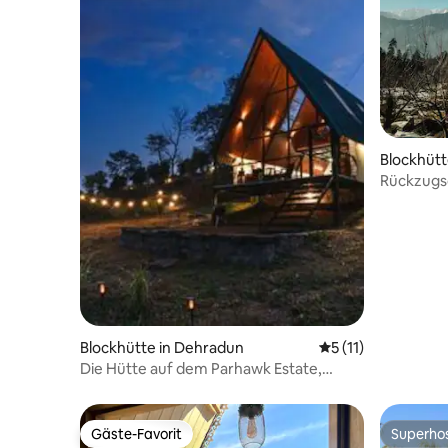
Blockhütte
Rückzugso
Blockhütte in Dehradun
Durchschnittliche
5 (11)
Die Hütte auf dem Parhawk Estate,
Jamiwala
Gäste-Favorit
Superho
Gäste-Favorit
Superho