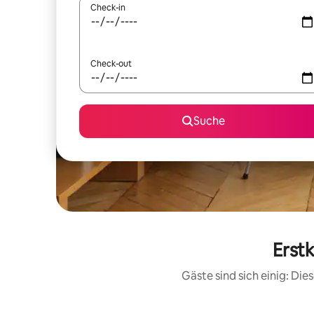
Check-in
Check-out
Suche
Erst
Gäste sind sich einig: Di