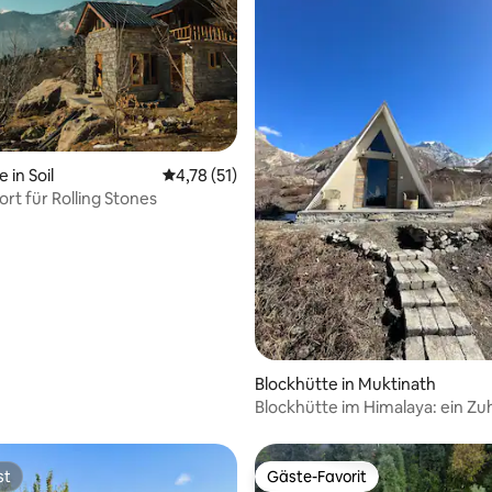
 in Soil
Durchschnittliche Bewertung: 4,78 von 5, 
4,78 (51)
rt für Rolling Stones
 Bewertung: 5 von 5, 11 Bewertungen
Blockhütte in Muktinath
Blockhütte im Himalaya: ein Z
st
Gäste-Favorit
st
Gäste-Favorit