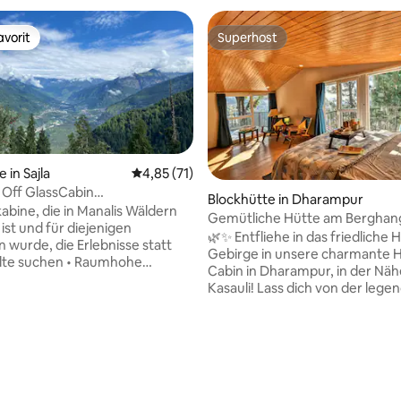
vorit
Superhost
vorit
Superhost
 in Sajla
Durchschnittliche Bewertung: 4,85 von 5, 
4,85 (71)
Off GlassCabin
Blockhütte in Dharampur
rek•Himmelsdecke•WLAN
kabine, die in Manalis Wäldern
Gemütliche Hütte am Berghang
ist und für diejenigen
Schlafzimmern, Wohnzimmer, 
🌿✨ Entfliehe in das friedliche 
 wurde, die Erlebnisse statt
8 Minuten von Kasauli entfernt 
Gebirge in unsere charmante Hi
uchen • Raumhohe
Dharampur
Cabin in Dharampur, in der Näh
 und Decke mit Blick in den
Kasauli! Lass dich von der lege
Wache mit Waldblick auf,
Kalka-Shimla-Toy-Train wecken 
nter Sternen • Erreichbar über
genieße den atemberaubenden 
5-stündige geführte Wanderung
die Berge 🏔️ und entspanne dic
 Hergestellt aus recyceltem
deinem privaten Duplex, das fü
malem Luxus • Ideal für
 Bewertung: 5 von 5, 6 Bewertungen
Familien und Freunde konzipiert
eller, Paare, langsame Reisende
Genieße eine gemütliche Küche
ale Entgiftungsbehandlungen •