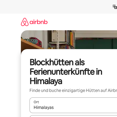
Zu
Inhalten
springen
Blockhütten als
Ferienunterkünfte in
Himalaya
Finde und buche einzigartige Hütten auf Airb
Ort
Wenn Ergebnisse verfügbar sind, navigiere mit d