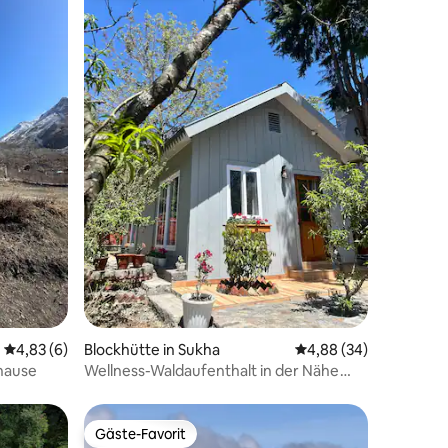
51 Bewertungen
Durchschnittliche Bewertung: 4,83 von 5, 6 Bewertungen
4,83 (6)
Blockhütte in Sukha
Durchschnittliche Be
4,88 (34)
uhause
Wellness-Waldaufenthalt in der Nähe
von Kainchi Dham und Nainital
Gäste-Favorit
Gäste-Favorit