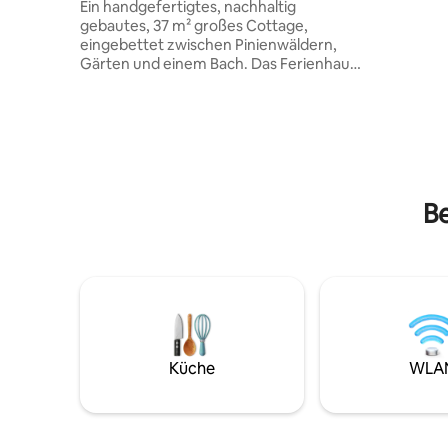
Ein handgefertigtes, nachhaltig
Nachhalti
gebautes, 37 m² großes Cottage,
im Einklan
eingebettet zwischen Pinienwäldern,
abgelegen
Gärten und einem Bach. Das Ferienhaus
unterstützt KEIN HOTEL 
verfügt über riesige Fenster und einen
Anstrengu
360°-Bergblick und ist so gestaltet, dass
die Natur in jede Ecke der Unterkunft
einfließt. Ruhig, friedlich und abseits des
Lärms gelegen, ist die Unterkunft
perfekt für entspannte Morgen, Zeit mit
der Familie oder einfach nur zum
Be
Ausruhen in den Bergen. Wache mit dem
Rauschen des Baches auf, verbringe
deine Abende damit, das wechselnde
Licht über den Gipfeln zu beobachten,
und erlebe einen Aufenthalt, der mit
Sorgfalt und Liebe gestaltet wurde!
Küche
WLA