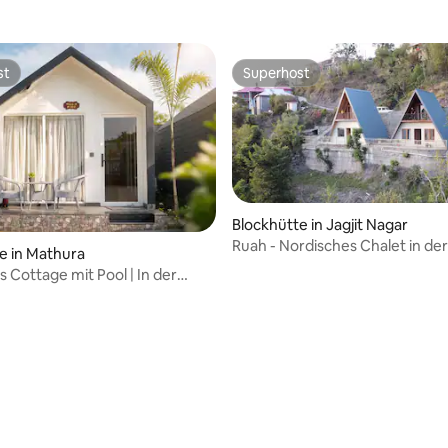
st
Superhost
st
Superhost
Blockhütte in Jagjit Nagar
Ruah - Nordisches Chalet in de
e in Mathura
von Kasauli (mit Badewanne)
s Cottage mit Pool | In der
 Prem Mandir