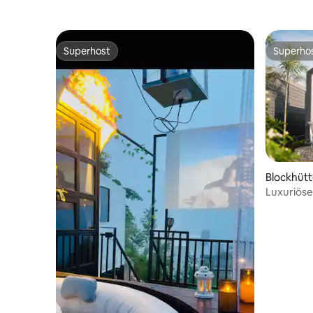
Superhost
Superho
Superhost
Superho
Blockhütt
Luxuriöse
Nähe von