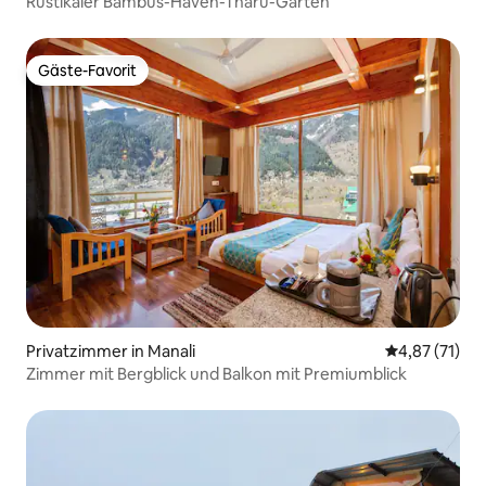
Rustikaler Bambus-Haven-Tharu-Garten
Gäste-Favorit
Gäste-Favorit
Privatzimmer in Manali
Durchschnitt
4,87 (71)
Zimmer mit Bergblick und Balkon mit Premiumblick