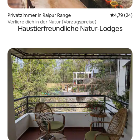
Privatzimmer in Raipur Range
Durchschnitt
4,79 (24)
Verliere dich in der Natur (Vorzugspreise)
Haustierfreundliche Natur-Lodges