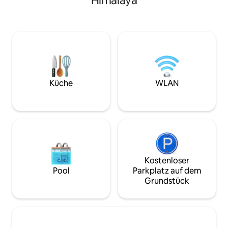
Himalaya
Gemeinschaftsrä
in der Nähe. Mehrere Wanderungen,
ob vor dem Kamin
Spaziergänge, 1 Trekking,
geräumigen Balko
Vogelbeobachtung. Hausgemachte
verfügt über eine
vegetarische Mahlzeiten verfügbar. Das
Gartenbereich mit 
Frühstück ist kostenlos. Privates
Lagerfeuer. Wenn du während deines
Küchen-Esszimmer. Kotabagh-Markt – 2
Aufenthalts in Ve
km. Der Gastgeber wohnt in der
musst, haben wir
Unterkunft.
Stromversorgung, 
Küche
WLAN
dass du ohne Unt
arbeiten kannst.
Kostenloser
Pool
Parkplatz auf dem
Grundstück