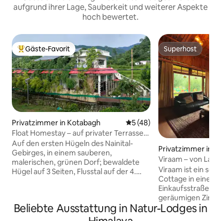
aufgrund ihrer Lage, Sauberkeit und weiterer Aspekte
hoch bewertet.
Gäste-Favorit
Superhost
Beliebter Gäste-Favorit.
Superhost
Privatzimmer in Kotabagh
Durchschnittliche Bewertun
5 (48)
Float Homestay – auf privater Terrasse
in den Ausläufern
Auf den ersten Hügeln des Nainital-
Privatzimmer in M
Gebirges, in einem sauberen,
Viraam – von Lagom Stay
malerischen, grünen Dorf; bewaldete
Ferienhaus (5 Sch
Viraam ist ein sc
Hügel auf 3 Seiten, Flusstal auf der 4.
Cottage in einem 
Seite; beruhigende Brise, reine Luft und
Einkaufsstraße Ma
klarer Nachthimmel. Wir begrüßen dich
geräumigen Zimme
zu einem ruhigen und verjüngenden
Beliebte Ausstattung in Natur-Lodges in
Aussicht auf die B
Aufenthalt für alle Sinne. Jim Corbett,
Natur eintauchen 
Nainital in bequemer Fahrweite. 2 Flüsse