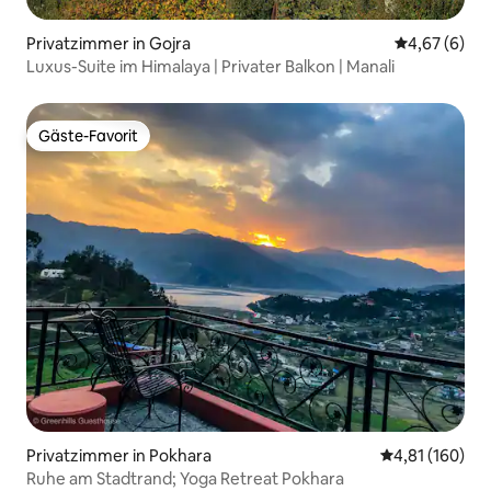
Privatzimmer in Gojra
Durchschnitt
4,67 (6)
Luxus-Suite im Himalaya | Privater Balkon | Manali
Gäste-Favorit
Gäste-Favorit
Privatzimmer in Pokhara
Durchschnittl
4,81 (160)
Ruhe am Stadtrand; Yoga Retreat Pokhara