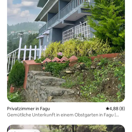
Privatzimmer in Fagu
Durchschnitt
4,88 (8)
Gemütliche Unterkunft in einem Obstgarten in Fagu |
Lagerfeuer & Aussichten