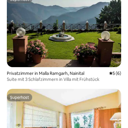
Superhost
Privatzimmer in Malla Ramgarh, Nainital
Durchschn
5 (6)
Suite mit 3 Schlafzimmern in Villa mit Frühstück
Superhost
Superhost