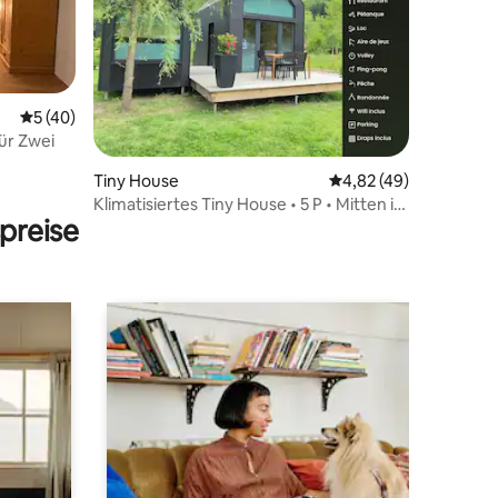
Durchschnittliche Bewertung: 5 von 5, 40 Bewertungen
5 (40)
ür Zwei
52 Bewertungen
Tiny House
Durchschnittliche Be
4,82 (49)
Klimatisiertes Tiny House • 5 P • Mitten im
preise
Wald