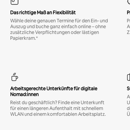
Das richtige Maß an Flexibilität
P
Wähle deine genauen Termine für den Ein- und
P
Auszug und buche ganz einfach online – ohne
A
zusätzliche Verpflichtungen oder lästigen
Z
Papierkram.*
Arbeitsgerechte Unterkünfte für digitale
S
Nomad:innen
A
Reist du geschäftlich? Finde eine Unterkunft
U
für einen längeren Aufenthalt mit schnellem
d
WLAN und einem komfortablen Arbeitsplatz.
Ü