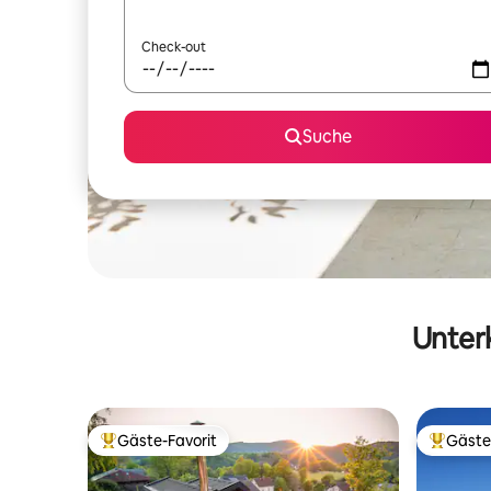
Check-out
Suche
Unterk
Gäste-Favorit
Gäste
Beliebter Gäste-Favorit.
Beliebte