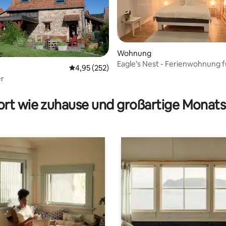
Wohnung
Eagle’s Nest - Ferienwohnung f
Durchschnittliche Bewertung: 4,95 von 5, 2
4,95 (252)
Bewertung: 5 von 5, 56 Bewertungen
er
rt wie zuhause und großartige Monats