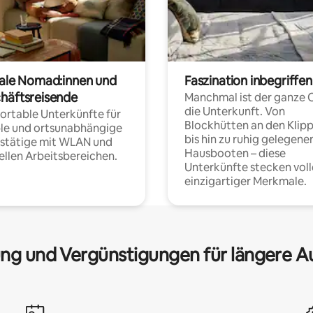
tale Nomad:innen und
Faszination inbegriffen
häftsreisende
Manchmal ist der ganze 
die Unterkunft. Von
rtable Unterkünfte für
Blockhütten an den Klip
ble und ortsunabhängige
bis hin zu ruhig gelegene
fstätige mit WLAN und
Hausbooten – diese
ellen Arbeitsbereichen.
Unterkünfte stecken voll
einzigartiger Merkmale.
ng und Vergünstigungen für längere A