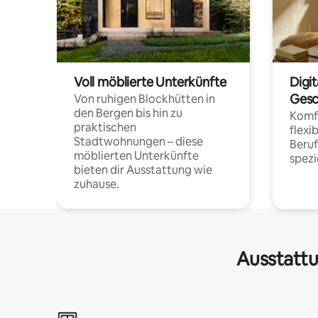
Voll möblierte Unterkünfte
Digi
Gesc
Von ruhigen Blockhütten in
den Bergen bis hin zu
Komfo
praktischen
flexi
Stadtwohnungen – diese
Beru
möblierten Unterkünfte
spezi
bieten dir Ausstattung wie
zuhause.
Ausstattu