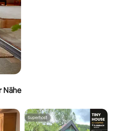
er Nähe
Superhost
Superhost