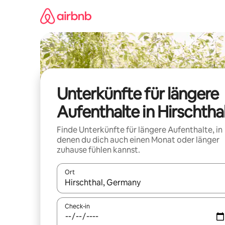
Zu
Inhalten
springen
Unterkünfte für längere
Aufenthalte in Hirschtha
Finde Unterkünfte für längere Aufenthalte, in
denen du dich auch einen Monat oder länger
zuhause fühlen kannst.
Ort
Wenn Ergebnisse verfügbar sind, navigiere mit d
Check-in