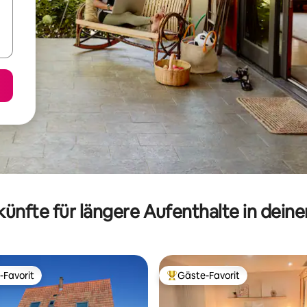
ünfte für längere Aufenthalte in dein
-Favorit
Gäste-Favorit
r Gäste-Favorit.
Beliebter Gäste-Favorit.