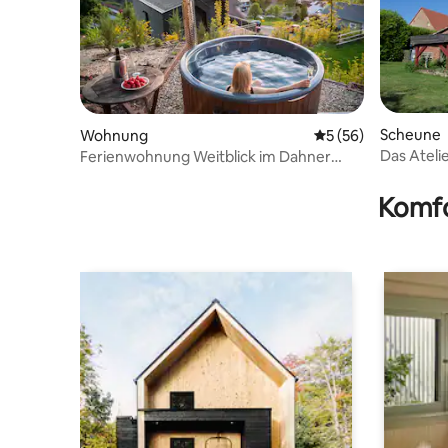
Scheune
Wohnung
Durchschnittliche 
5 (56)
Das Ateli
Ferienwohnung Weitblick im Dahner
Felsenland
Komfo