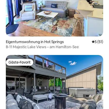
Eigentumswohnung in Hot Springs
Durchschn
5 (51)
B-11 Majestic Lake Views – am Hamilton-See
Gäste-Favorit
Gäste-Favorit