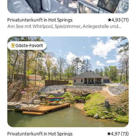
Privatunterkunft in Hot Springs
Durchschnitt
4,93 (71)
Am See mit Whirlpool, Spielzimmer, Anlegestelle und
Kajaks
Gäste-Favorit
Beliebter Gäste-Favorit.
Privatunterkunft in Hot Springs
Durchschnitt
4,97 (73)