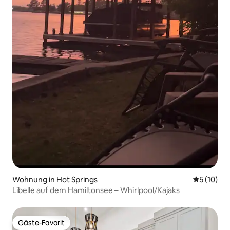
Wohnung in Hot Springs
Durchschn
5 (10)
Libelle auf dem Hamiltonsee – Whirlpool/Kajaks
Gäste-Favorit
Gäste-Favorit