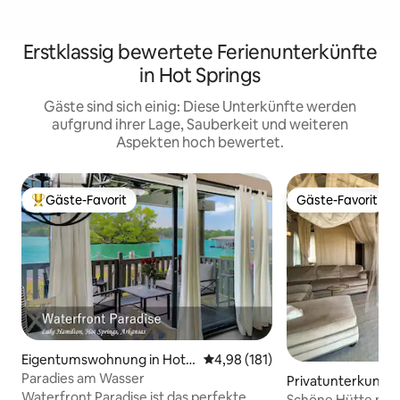
Erstklassig bewertete Ferienunterkünfte
in Hot Springs
Gäste sind sich einig: Diese Unterkünfte werden
aufgrund ihrer Lage, Sauberkeit und weiteren
Aspekten hoch bewertet.
Gäste-Favorit
Gäste-Favorit
Beliebter Gäste-Favorit.
Gäste-Favorit
Eigentumswohnung in Hot S
Durchschnittliche Bewertung: 4
4,98 (181)
prings
Paradies am Wasser
Privatunterkunft i
Waterfront Paradise ist das perfekte
County
Schöne Hütte mi