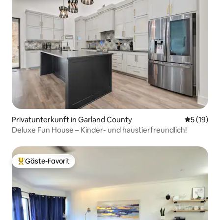
Privatunterkunft in Garland County
Durchschn
5 (19)
Deluxe Fun House – Kinder- und haustierfreundlich!
Gäste-Favorit
Beliebter Gäste-Favorit.