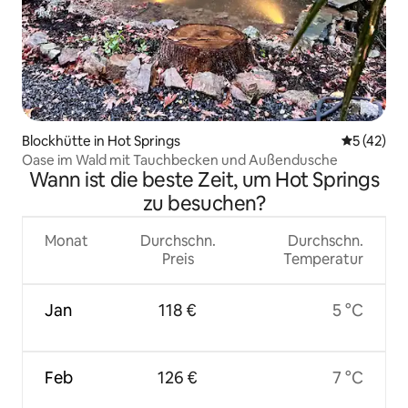
Blockhütte in Hot Springs
Durchschn
5 (42)
Oase im Wald mit Tauchbecken und Außendusche
Wann ist die beste Zeit, um Hot Springs
zu besuchen?
Monat
Durchschn.
Durchschn.
Preis
Temperatur
Jan
118 €
5 °C
Feb
126 €
7 °C