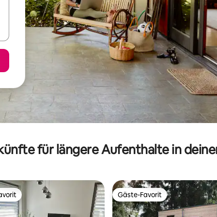
ünfte für längere Aufenthalte in dein
vorit
Gäste-Favorit
vorit
Gäste-Favorit