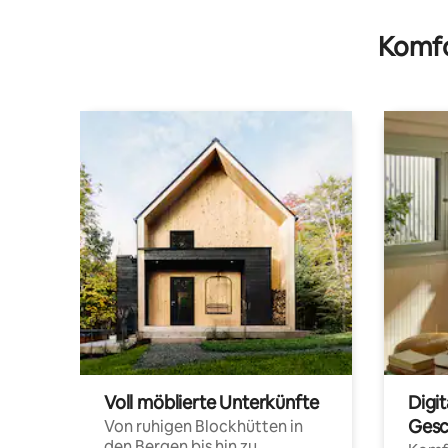
Komfo
Voll möblierte Unterkünfte
Digi
Gesc
Von ruhigen Blockhütten in
den Bergen bis hin zu