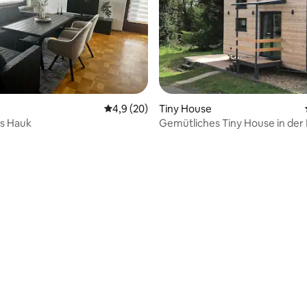
Durchschnittliche Bewertung: 4,9 von 5, 
4,9 (20)
Tiny House
s Hauk
Gemütliches Tiny House in der
 Bewertung: 5 von 5, 13 Bewertungen