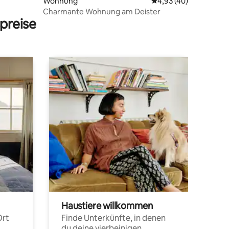
Wohnung
Durchschnittliche Be
4,93 (40)
Charmante Wohnung am Deister
preise
Haustiere willkommen
Ort
Finde Unterkünfte, in denen
du deine vierbeinigen