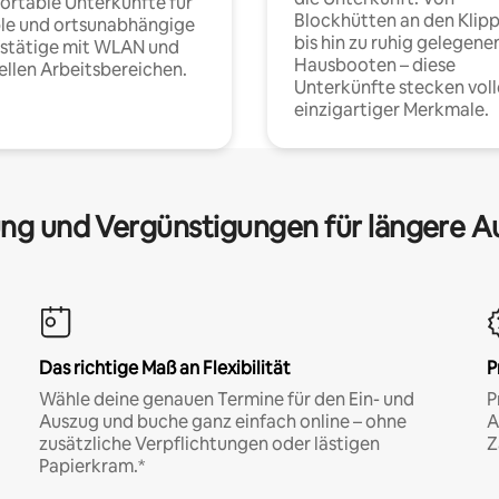
rtable Unterkünfte für
Blockhütten an den Klip
ble und ortsunabhängige
bis hin zu ruhig gelegene
fstätige mit WLAN und
Hausbooten – diese
ellen Arbeitsbereichen.
Unterkünfte stecken voll
einzigartiger Merkmale.
ng und Vergünstigungen für längere A
Das richtige Maß an Flexibilität
P
Wähle deine genauen Termine für den Ein- und
P
Auszug und buche ganz einfach online – ohne
A
zusätzliche Verpflichtungen oder lästigen
Z
Papierkram.*