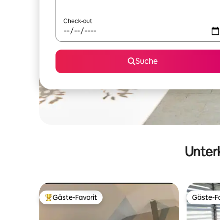
Check-out
Suche
Unterk
Gäste-Favorit
Gäste-Fa
Beliebter Gäste-Favorit.
Gäste-Fa