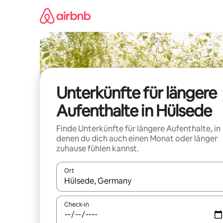
Zu
Inhalten
springen
Unterkünfte für längere
Aufenthalte in Hülsede
Finde Unterkünfte für längere Aufenthalte, in
denen du dich auch einen Monat oder länger
zuhause fühlen kannst.
Ort
Wenn Ergebnisse verfügbar sind, navigiere mit d
Check-in