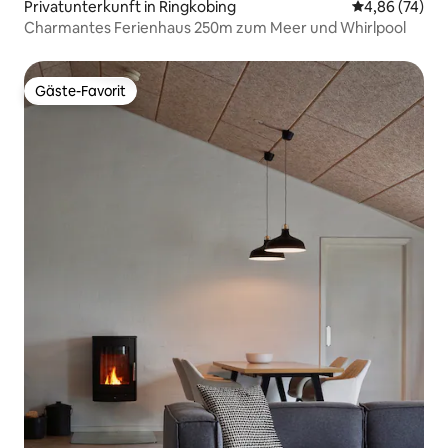
Privatunterkunft in Ringkobing
Durchschnittl
4,86 (74)
Charmantes Ferienhaus 250m zum Meer und Whirlpool
Gäste-Favorit
Gäste-Favorit