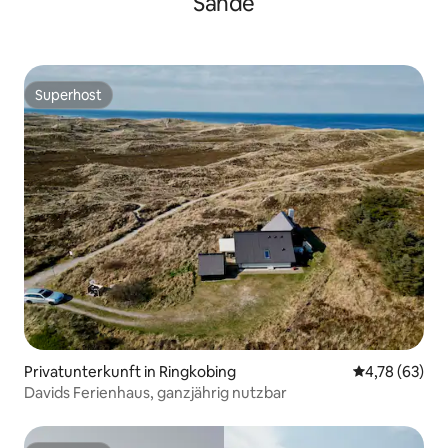
Sande
Superhost
Superhost
Privatunterkunft in Ringkobing
Durchschnitt
4,78 (63)
Davids Ferienhaus, ganzjährig nutzbar