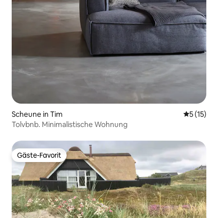
Scheune in Tim
Durchschn
5 (15)
Tolvbnb. Minimalistische Wohnung
Gäste-Favorit
Gäste-Favorit