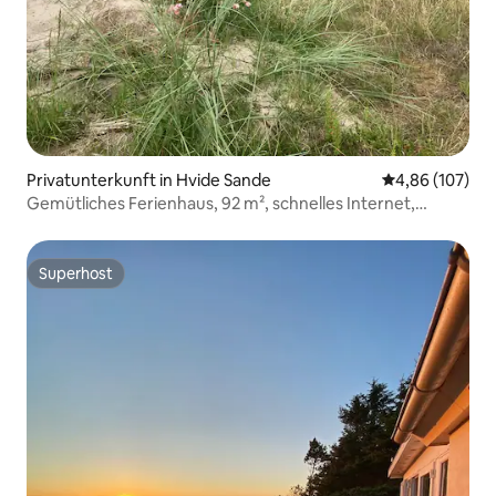
Privatunterkunft in Hvide Sande
Durchschnittli
4,86 (107)
Gemütliches Ferienhaus, 92 m², schnelles Internet,
Klimaanlage, Sauna
Superhost
Superhost