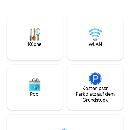
ausgeliehen werde
Spaziergänge und die Stadt Lemvig liegt
Kunststofffenstern
in einer Entfernung von 6 km. Der Fjord
angebracht. In den Dachfenstern gibt es
liegt näher, ca. 1,5 km entfernt. Hier gibt
keine Fliegengitte
es auch ein Restaurant. (Odden
selbst aufgezogen
Cafeteria). Bitte beachten Sie, dass es
keine Küche gibt, aber Kühlschrank,
Wasserkocher und Toaster. Es besteht
die Möglichkeit, das Frühstück zu
Küche
WLAN
kaufen. Die Unterkunft ist jedoch nicht
für Gehbehinderte geeignet, da sie sich
im 1. Stock befindet.
Kostenloser
Pool
Parkplatz auf dem
Grundstück