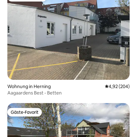
Wohnung in Herning
Durchschnittli
4,92 (204)
Aagaardens Best - Betten
Gäste-Favorit
Gäste-Favorit