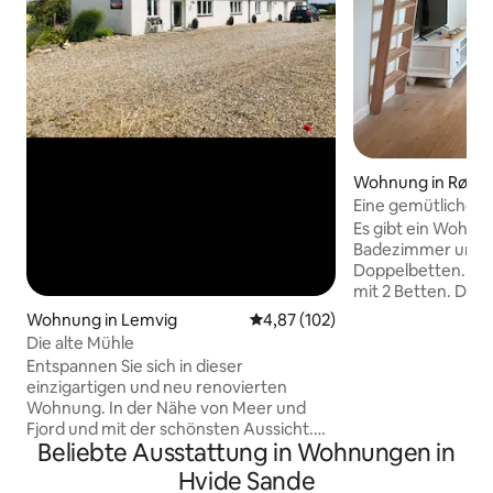
Wohnung in Rødd
Eine gemütliche 
Es gibt ein Wohnz
Badezimmer und z
Doppelbetten. Außerdem ein Hochbett
mit 2 Betten. Das 
wahrscheinlich fü
Wohnung in Lemvig
Durchschnittliche Bewertung: 4
4,87 (102)
geeignet, da es ei
Die alte Mühle
gibt … Es gibt ein Wochenendbett mit
Entspannen Sie sich in dieser
Bettdecke und Kis
einzigartigen und neu renovierten
Wickelauflage im 
Wohnung. In der Nähe von Meer und
Badewanne für Kin
Fjord und mit der schönsten Aussicht.
Internet. Draußen 
Beliebte Ausstattung in Wohnungen in
Hier bekommen Sie frische Luft, sowie
mit Stühlen und ein
Frieden und Ruhe für die Seele. Es gibt
Hvide Sande
Traumbett kann be
gute Möglichkeiten für lange