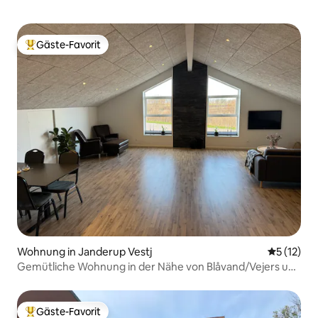
Gäste-Favorit
Beliebter Gäste-Favorit.
Wohnung in Janderup Vestj
Durchschn
5 (12)
Gemütliche Wohnung in der Nähe von Blåvand/Vejers und
Henne
Gäste-Favorit
Beliebter Gäste-Favorit.