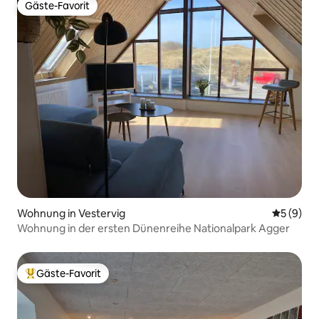
Gäste-Favorit
Gäste-Favorit
Wohnung in Vestervig
Durchschn
5 (9)
Wohnung in der ersten Dünenreihe Nationalpark Agger
Gäste-Favorit
Beliebter Gäste-Favorit.