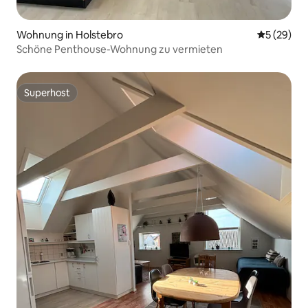
Wohnung in Holstebro
Durchschni
5 (29)
Schöne Penthouse-Wohnung zu vermieten
Superhost
Superhost