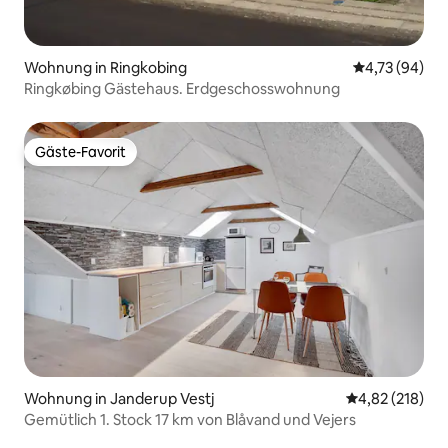
Wohnung in Ringkobing
Durchschnitt
4,73 (94)
Ringkøbing Gästehaus. Erdgeschosswohnung
Gäste-Favorit
Gäste-Favorit
Wohnung in Janderup Vestj
Durchschnittl
4,82 (218)
Gemütlich 1. Stock 17 km von Blåvand und Vejers