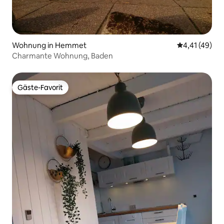
Wohnung in Hemmet
Durchschnitt
4,41 (49)
Charmante Wohnung, Baden
Gäste-Favorit
Gäste-Favorit