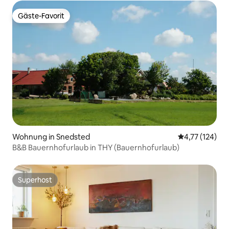
Gäste-Favorit
Gäste-Favorit
Wohnung in Snedsted
Durchschnittl
4,77 (124)
B&B Bauernhofurlaub in THY (Bauernhofurlaub)
Superhost
Superhost