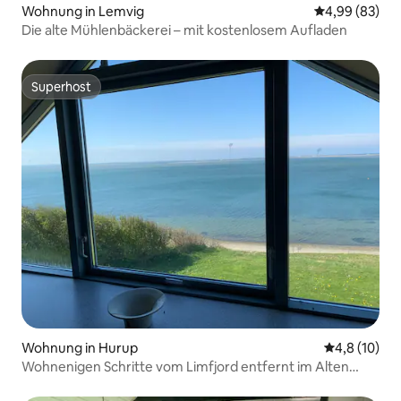
Wohnung in Lemvig
Durchschnittl
4,99 (83)
Die alte Mühlenbäckerei – mit kostenlosem Aufladen
Superhost
Superhost
Wohnung in Hurup
Durchschnit
4,8 (10)
Wohnenigen Schritte vom Limfjord entfernt im Alten
Zollhaus wohnen