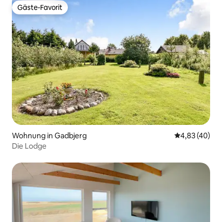
Gäste-Favorit
Gäste-Favorit
Wohnung in Gadbjerg
Durchschnittl
4,83 (40)
Die Lodge