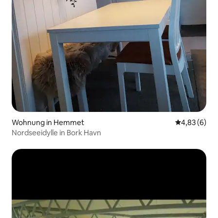
Wohnung in Hemmet
Durchschnitt
4,83 (6)
Nordseeidylle in Bork Havn