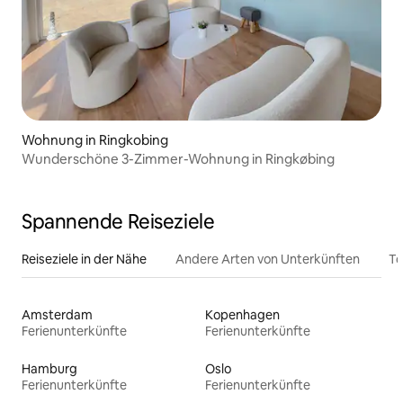
Wohnung in Ringkobing
Wunderschöne 3-Zimmer-Wohnung in Ringkøbing
Spannende Reiseziele
Reiseziele in der Nähe
Andere Arten von Unterkünften
To
Amsterdam
Kopenhagen
Ferienunterkünfte
Ferienunterkünfte
Hamburg
Oslo
Ferienunterkünfte
Ferienunterkünfte