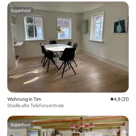
Superhost
Superhost
Wohnung in Tim
Durchschnit
4,9 (21)
Stadils alte Telefonzentrale
Superhost
Superhost