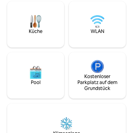
schönen Meerblick. In dieser Wohnung
hat es einen außergewöhnlichen
Meerblick von deinem Sofa und
Schlafzimmer, wo du die
Sonnenuntergänge genießen kannst Die
U-Bahnstation befindet sich auf der
Küche
WLAN
anderen Straßenseite und es gibt eine
Taxistand neben der Wohnung.
Kostenloser
Pool
Parkplatz auf dem
Grundstück