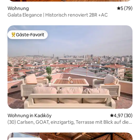
Wohnung
Durchschni
5 (79)
Galata Elegance | Historisch renoviert 2BR +AC
Gäste-Favorit
Beliebter Gäste-Favorit.
Wohnung in Kadıköy
Durchschnittl
4,97 (30)
(30) Carlsen, GOAT, einzigartig, Terrasse mit Blick auf die
Stadt