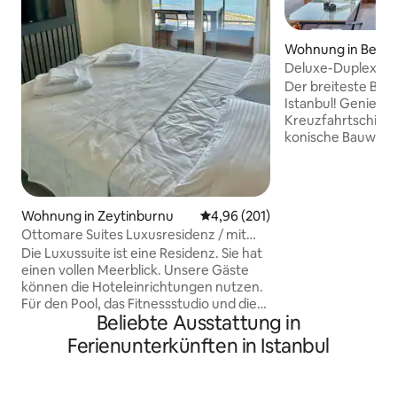
Wohnung in Beyoğ
Deluxe-Duplex-Wo
auf den Bosporus i
Der breiteste Blic
Istanbul! Genieße
Kreuzfahrtschiffe,
konische Bauwerke
Aussicht in diesem
als Unterkunft mi
ausgezeichnet. Ga
viele Restaurants 
Wohnung in Zeytinburnu
Durchschnittliche Bewertung: 4
4,96 (201)
Es ist weit weg vo
Ottomare Suites Luxusresidenz / mit
elitären Teil der S
Meerblick
Die Luxussuite ist eine Residenz. Sie hat
Straßenbahn, Taxi
einen vollen Meerblick. Unsere Gäste
Ganz in der Nähe 
können die Hoteleinrichtungen nutzen.
7 Gehminuten von 
Für den Pool, das Fitnessstudio und die
ist eines der größ
Beliebte Ausstattung in
Sauna wird eine zusätzliche Gebühr
Restaurants und M
erhoben. Die Wohnung verfügt über
Umgebung sind ru
Ferienunterkünften in Istanbul
einen separaten Parkplatz, der
geöffnet
kostenlos ist. Die Unterkunft liegt direkt
am Strand und hat einen einzigartigen