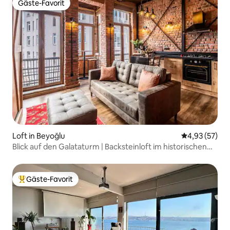
Gäste-Favorit
Gäste-Favorit
Loft in Beyoğlu
Durchschnitt
4,93 (57)
Blick auf den Galataturm | Backsteinloft im historischen
Galata
Gäste-Favorit
Beliebter Gäste-Favorit.