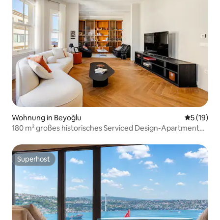
Wohnung in Beyoğlu
Durchschn
5 (19)
180 m² großes historisches Serviced Design-Apartment
mit Terrasse in Karaköy
Superhost
Superhost