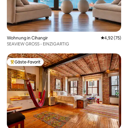
Wohnung in Cihangir
Durchschnitt
4,92 (75)
SEAViEW GROSS - EINZIGARTIG
Gäste-Favorit
Beliebter Gäste-Favorit.