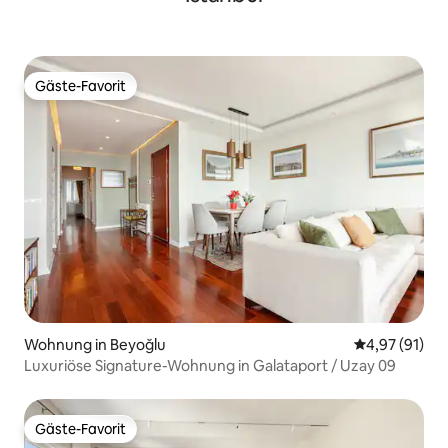
Gäste-Favorit
Gäste-Favorit
Wohnung in Beyoğlu
Durchschnitt
4,97 (91)
Luxuriöse Signature-Wohnung in Galataport / Uzay 09
Gäste-Favorit
Gäste-Favorit