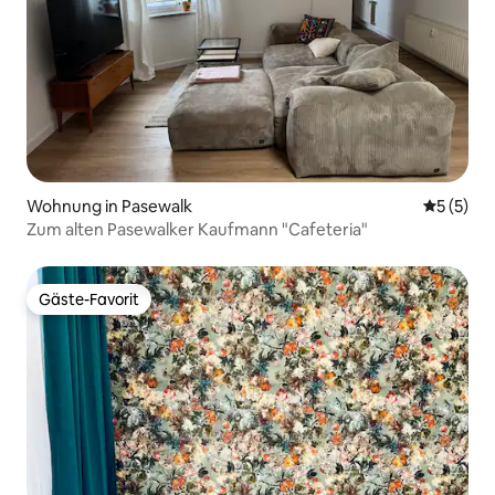
Wohnung in Pasewalk
Durchsch
5 (5)
Zum alten Pasewalker Kaufmann "Cafeteria"
Gäste-Favorit
Gäste-Favorit