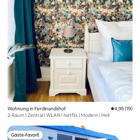
Wohnung in Ferdinandshof
Durchschnitt
4,95 (19)
2-Raum | Zentral | WLAN | Netflix | Modern | Hell
Gäste-Favorit
Gäste-Favorit