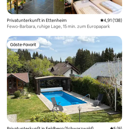
Privatunterkunft in Ettenheim
Durchschnittl
4,91 (138)
Fewo-Barbara, ruhige Lage, 15 min. zum Europapark
Gäste-Favorit
Gäste-Favorit
Privatunterkunft in Feldberg (Schwarzwald)
Durchschn
5 (9)