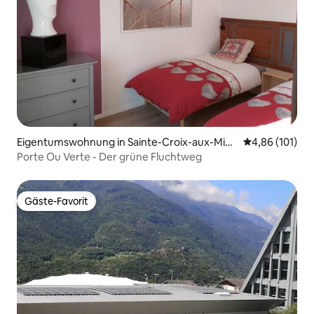
Eigentumswohnung in Sainte-Croix-aux-Mine
Durchschnittl
4,86 (101)
s
Porte Ou Verte - Der grüne Fluchtweg
Gäste-Favorit
Gäste-Favorit