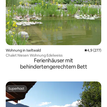
Wohnung in Iseltwald
Durchschnitt
4,9 (277)
Chalet Niesen Wohnung Edelweiss
Ferienhäuser mit
behindertengerechtem Bett
Superhost
Superhost