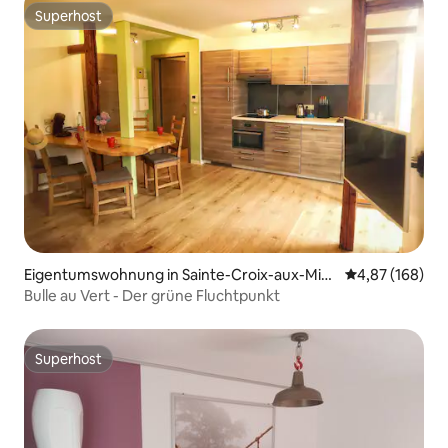
Superhost
Superhost
Eigentumswohnung in Sainte-Croix-aux-Min
Durchschnittli
4,87 (168)
es
Bulle au Vert - Der grüne Fluchtpunkt
Superhost
Superhost