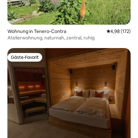
Wohnung in Tenero-Contra
Durchschnittl
4,98 (172)
Atelierwohnung, naturnah, zentral, ruhig
Gäste-Favorit
Gäste-Favorit