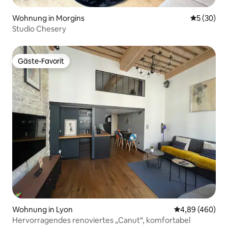
Wohnung in Morgins
Durchschni
5 (30)
Studio Chesery
Gäste-Favorit
Gäste-Favorit
Wohnung in Lyon
Durchschnittli
4,89 (460)
Hervorragendes renoviertes „Canut“, komfortabel