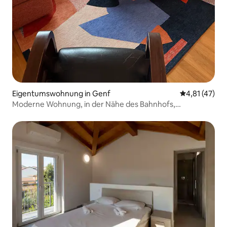
Eigentumswohnung in Genf
Durchschnitt
4,81 (47)
Moderne Wohnung, in der Nähe des Bahnhofs,
Flughafens, Nations