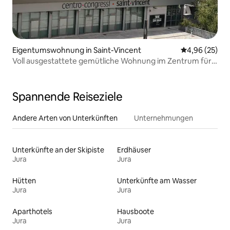
Eigentumswohnung in Saint-Vincent
Durchschnittl
4,96 (25)
Voll ausgestattete gemütliche Wohnung im Zentrum für
Familien
Spannende Reiseziele
Andere Arten von Unterkünften
Unternehmungen
Unterkünfte an der Skipiste
Erdhäuser
Jura
Jura
Hütten
Unterkünfte am Wasser
Jura
Jura
Aparthotels
Hausboote
Jura
Jura