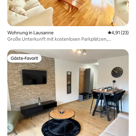
Wohnung in Lausanne
Durchschnitt
4,91 (23)
Große Unterkunft mit kostenlosen Parkplätzen,
Stadtzentrum!
Gäste-Favorit
Gäste-Favorit