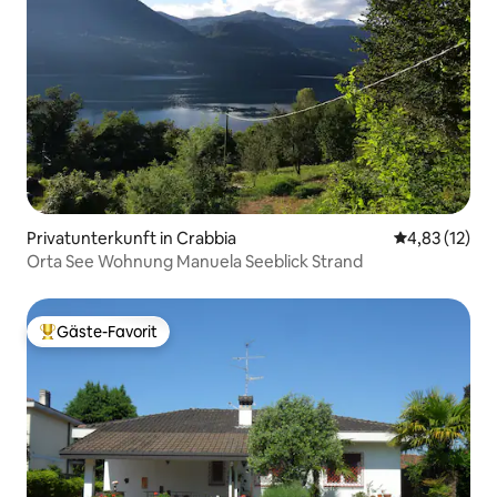
Privatunterkunft in Crabbia
Durchschnitt
4,83 (12)
Orta See Wohnung Manuela Seeblick Strand
Gäste-Favorit
Beliebter Gäste-Favorit.