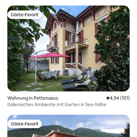
Gäste-Favorit
Gäste-Favorit
Wohnung in Pettenasco
Durchschnittl
4,94 (101)
Italienisches Ambiente mit Garten in See-Nähe
Gäste-Favorit
Gäste-Favorit