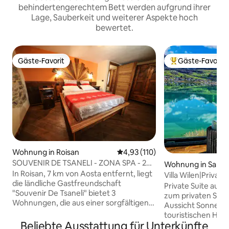
behindertengerechtem Bett werden aufgrund ihrer
Lage, Sauberkeit und weiterer Aspekte hoch
bewertet.
Gäste-Favorit
Gäste-Favorit
Gäste-Favorit
Beliebter Gäste-F
Wohnung in Roisan
Durchschnittliche Bewertung: 4
4,93 (110)
SOUVENIR DE TSANELI - ZONA SPA - 2
Wohnung in Sarn
ZIMMER - ERDGESCHOSS
In Roisan, 7 km von Aosta entfernt, liegt
Villa Wilen|Privat 
die ländliche Gastfreundschaft
atemberaubende 
Private Suite auf d
"Souvenir De Tsaneli" bietet 3
zum privaten Seeu
Wohnungen, die aus einer sorgfältigen
Aussicht Sonnena
Renovierung des alten Hauses der
touristischen Highl
Urgroßeltern stammen. Alle
Beliebte Ausstattung für Unterkünfte
Stunde entfernt. 