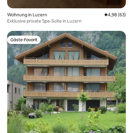
Wohnung in Luzern
Durchschnittl
4,98 (63)
Exklusive private Spa-Suite in Luzern
Gäste-Favorit
Gäste-Favorit