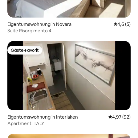
Eigentumswohnung in Novara
Durchschni
4,6 (5)
Suite Risorgimento 4
Gäste-Favorit
Gäste-Favorit
Eigentumswohnung in Interlaken
Durchschnittl
4,97 (92)
Apartment ITALY