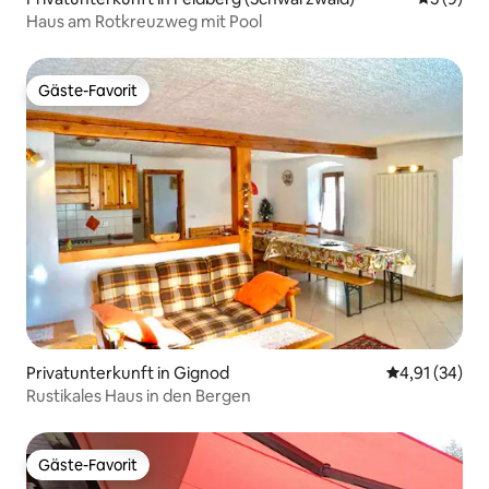
Haus am Rotkreuzweg mit Pool
Gäste-Favorit
Gäste-Favorit
Privatunterkunft in Gignod
Durchschnitt
4,91 (34)
Rustikales Haus in den Bergen
Gäste-Favorit
Gäste-Favorit