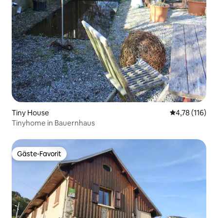
Tiny House
Durchschnittl
4,78 (116)
Tinyhome in Bauernhaus
Gäste-Favorit
Gäste-Favorit