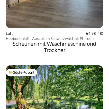
Loft
Durchschnittl
4,98 (48)
Heubodenloft · Auszeit im Schwarzwald mit Pferden
Scheunen mit Waschmaschine und
Trockner
Gäste-Favorit
Beliebter Gäste-Favorit.