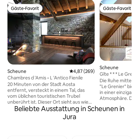
Gäste-Favorit
Gäste-Favorit
Gäste-Favorit
Gäste-Favorit
Scheune
Scheune
Durchschnittliche Bewertung: 4
4,87 (269)
Gîte * * * Le Greni
Chambres d 'Amis • L 'Antico Fienile
Die Ruhe mitten i
20 Minuten von der Stadt Aosta
"Le Grenier" biete
entfernt, versteckt in einem Tal, das
in einer einzigar
vom üblichen touristischen Trubel
Atmosphäre. Das Haus ist als "möblierte
unberührt ist. Dieser Ort sieht aus wie
3-Sterne-Ferienwo
Beliebte Ausstattung in Scheunen in
kein anderer und ist über eine kleine
und bietet Ihnen a
Straße durch den Wald, der von
Jura
für Ihren geschäft
Hirschen, Rehen, Füchsen und
touristischen Aufe
Eichhörnchen bewohnt ist, zu erreichen.
Parkplatz 50 m ent
Fahre langsam, wenn du ihnen
klimatisiertes W
begegnen willst. Die atemberaubende,