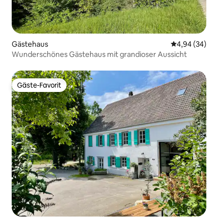
Gästehaus
Durchschnittl
4,94 (34)
Wunderschönes Gästehaus mit grandioser Aussicht
Gäste-Favorit
Gäste-Favorit