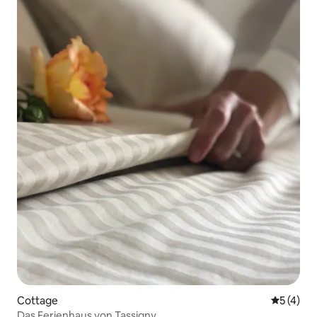
Cottage
Durchsch
5 (4)
Das Ferienhaus von Tassigny