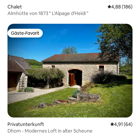
Chalet
Durchschnittli
4,88 (186)
Almhütte von 1873 " L'Alpage d'Heïdi "
Gäste-Favorit
Gäste-Favorit
Privatunterkunft
Durchschnitt
4,91 (64)
Dhom - Modernes Loft in alter Scheune