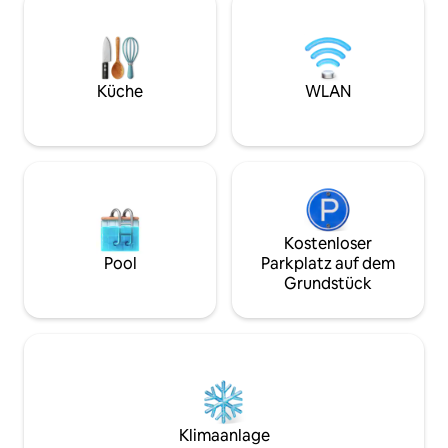
ausgestattet - Sc
150 Jahre alte Scheune, die vom Besitzer
Queensize-Bett -
- einem Designer, der an die Achtung
Schlafzimmer, 1 D
von Zeit und Geschichte glaubt - wieder
Einzelbetten - Be
zu neuem Leben erweckt wurde, ist
Verfügung - Smart
heute zu einem Unterschlupf
Küche
WLAN
Prime Video - Hän
geworden, in dem Materialien herrschen
Arbeitsbereich
und zusammenleben.
Kostenloser
Pool
Parkplatz auf dem
Grundstück
Klimaanlage