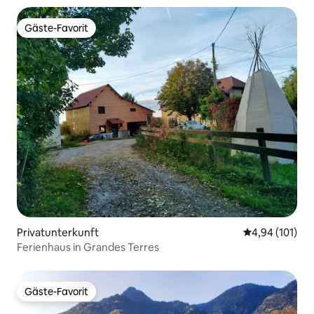
Gäste-Favorit
Gäste-Favorit
Privatunterkunft
Durchschnittl
4,94 (101)
Ferienhaus in Grandes Terres
Gäste-Favorit
Gäste-Favorit