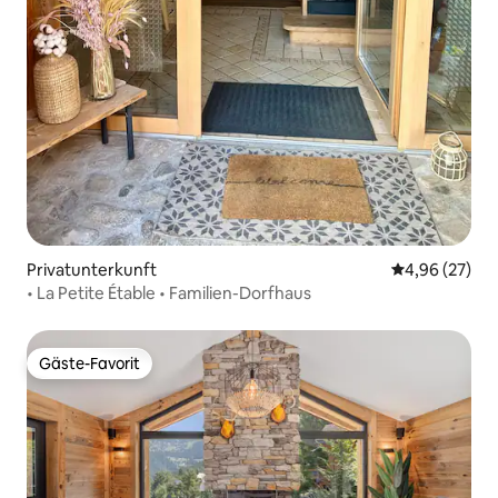
Privatunterkunft
Durchschnittl
4,96 (27)
• La Petite Étable • Familien-Dorfhaus
Gäste-Favorit
Gäste-Favorit