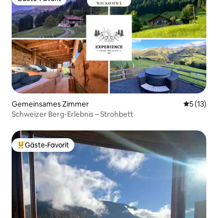
Gäste-Favorit
Gemeinsames Zimmer
Durchschn
5 (13)
Schweizer Berg-Erlebnis – Strohbett
Gäste-Favorit
Beliebter Gäste-Favorit.