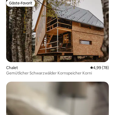
Gäste-Favorit
Gäste-Favorit
Chalet
Durchschnittl
4,99 (78)
Gemütlicher Schwarzwälder Kornspeicher Korni