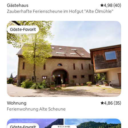
Gästehaus
Durchschnittl
4,98 (40)
Zauberhafte Ferienscheune im Hofgut "Alte Ölmühle"
Gäste-Favorit
Gäste-Favorit
Wohnung
Durchschnittl
4,86 (35)
Ferienwohnung Alte Scheune
Gäste-Favorit