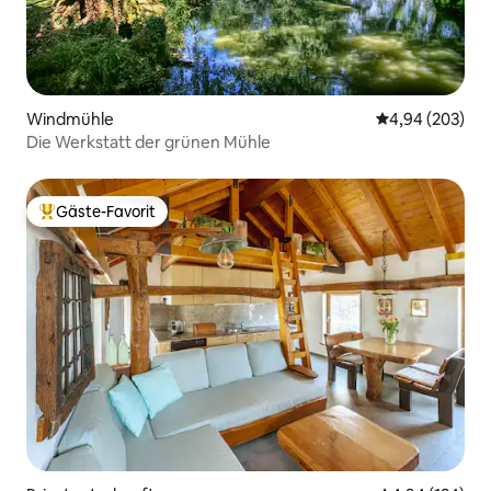
Windmühle
Durchschnittli
4,94 (203)
Die Werkstatt der grünen Mühle
Gäste-Favorit
Beliebter Gäste-Favorit.