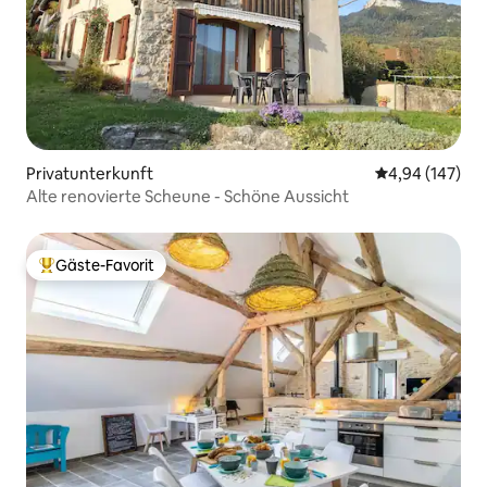
Privatunterkunft
Durchschnittli
4,94 (147)
Alte renovierte Scheune - Schöne Aussicht
Gäste-Favorit
Beliebter Gäste-Favorit.