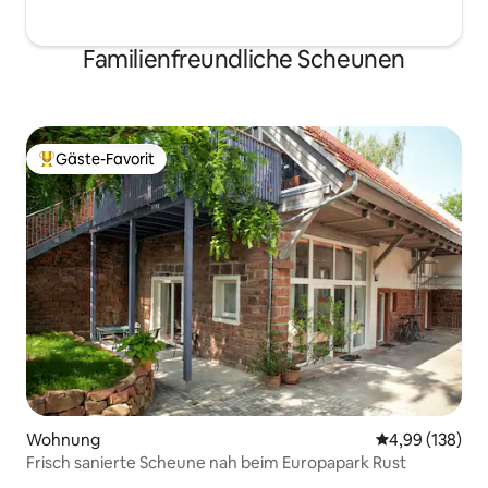
Familienfreundliche Scheunen
Gäste-Favorit
Beliebter Gäste-Favorit.
Wohnung
Durchschnittli
4,99 (138)
Frisch sanierte Scheune nah beim Europapark Rust