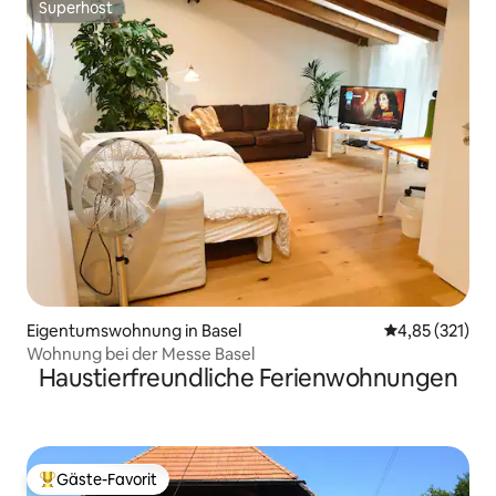
Superhost
Superhost
Eigentumswohnung in Basel
Durchschnittl
4,85 (321)
Wohnung bei der Messe Basel
Haustierfreundliche Ferienwohnungen
Gäste-Favorit
Beliebter Gäste-Favorit.