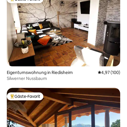
Beliebter Gäste-Favorit.
Eigentumswohnung in Riedisheim
Durchschnittli
4,97 (100)
Silwerner Nussbaum
Gäste-Favorit
Beliebter Gäste-Favorit.