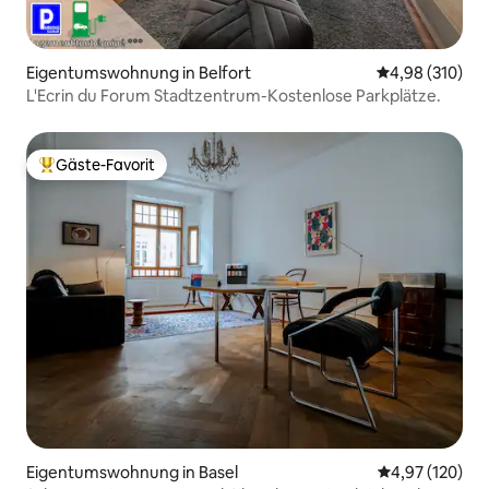
Eigentumswohnung in Belfort
Durchschnittli
4,98 (310)
L'Ecrin du Forum Stadtzentrum-Kostenlose Parkplätze.
Gäste-Favorit
Beliebter Gäste-Favorit.
Eigentumswohnung in Basel
Durchschnittl
4,97 (120)