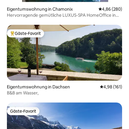
Eigentumswohnung in Chamonix
Durchschnittli
4,86 (280)
Hervorragende gemütliche LUXUS-SPA HomeOffice in
der Nähe von Schweizer
Gäste-Favorit
Beliebter Gäste-Favorit.
Eigentumswohnung in Dachsen
Durchschnittl
4,98 (161)
B&B am Wasser,
Gäste-Favorit
Gäste-Favorit