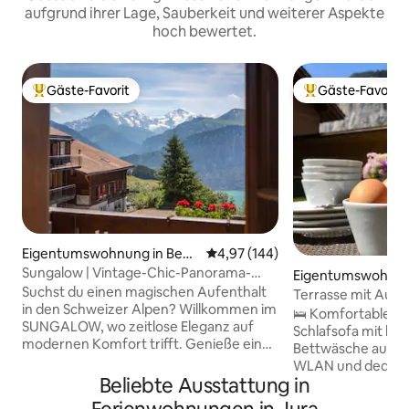
aufgrund ihrer Lage, Sauberkeit und weiterer Aspekte
hoch bewertet.
Gäste-Favorit
Gäste-Favorit
Beliebter Gäste-Favorit.
Beliebter Gäste-F
Eigentumswohnung in Beat
Durchschnittliche Bewertung: 4
4,97 (144)
enberg
Sungalow | Vintage-Chic-Panorama-
Eigentumswohnung
Alpen-Chalet
Suchst du einen magischen Aufenthalt
erbrunnen
Terrasse mit Auss
in den Schweizer Alpen? Willkommen im
Rückzugsort | Kos
🛌 Komfortables Q
SUNGALOW, wo zeitlose Eleganz auf
Schlafsofa mit ho
modernen Komfort trifft. Genieße eine
Bettwäsche auf An
voll ausgestattete Gourmet-Küche,
WLAN und dedizier
stilvolle Wohnräume und einen
Beliebte Ausstattung in
Elegantes, modern
umlaufenden Balkon mit Blick auf den
und große überdac