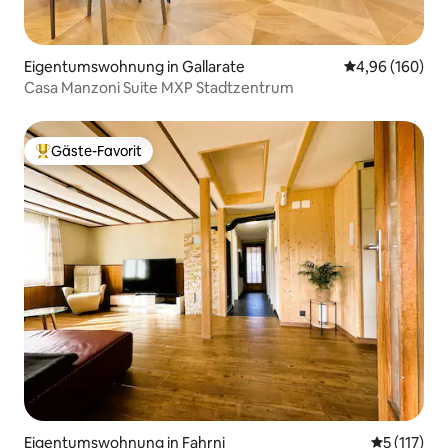
Eigentumswohnung in Gallarate
Durchschnittli
4,96 (160)
Casa Manzoni Suite MXP Stadtzentrum
Gäste-Favorit
Beliebter Gäste-Favorit.
Eigentumswohnung in Fahrni
Durchschni
5 (117)