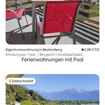
Eigentumswohnung in Beatenberg
Durchschnittl
4,98 (172)
Erholung pur / See- / Bergsicht / Gratisparkplatz
Ferienwohnungen mit Pool
Gäste-Favorit
Beliebter Gäste-Favorit.