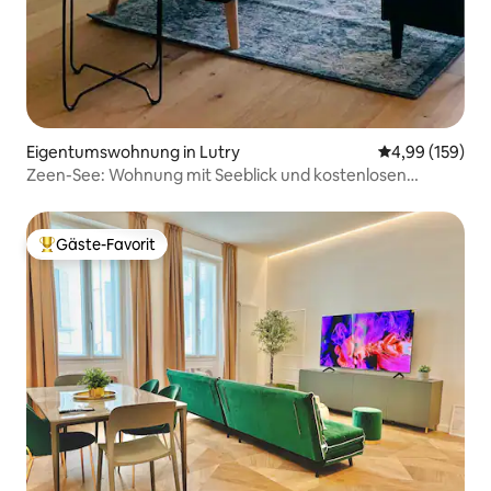
Eigentumswohnung in Lutry
Durchschnittli
4,99 (159)
Zeen-See: Wohnung mit Seeblick und kostenlosen
Parkplätzen
Gäste-Favorit
Beliebter Gäste-Favorit.