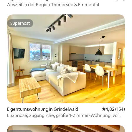
Auszeit in der Region Thunersee & Emmental
Superhost
Superhost
Eigentumswohnung in Grindelwald
Durchschnittl
4,82 (154)
Luxuriöse, zugängliche, große 1-Zimmer-Wohnung, voller
Eiger-Blick!