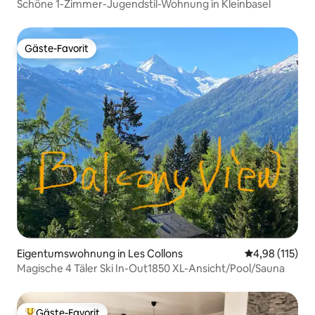
Schöne 1-Zimmer-Jugendstil-Wohnung in Kleinbasel
Gäste-Favorit
Gäste-Favorit
Eigentumswohnung in Les Collons
Durchschnittl
4,98 (115)
Magische 4 Täler Ski In-Out1850 XL-Ansicht/Pool/Sauna
Gäste-Favorit