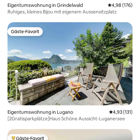
Eigentumswohnung in Grindelwald
Durchschnittli
4,98 (176)
Ruhiges, kleines Bijou mit eigenem Aussensitzplatz
Gäste-Favorit
Gäste-Favorit
Eigentumswohnung in Lugano
Durchschnittl
4,93 (131)
[2Gratisparkplätze]Haus Schöne Aussicht-Luganersee
Gäste-Favorit