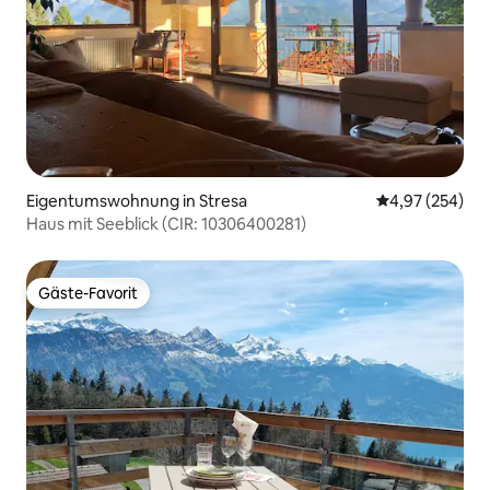
Eigentumswohnung in Stresa
Durchschnittli
4,97 (254)
Haus mit Seeblick (CIR: 10306400281)
Gäste-Favorit
Gäste-Favorit