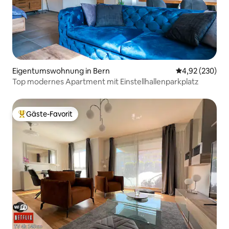
Eigentumswohnung in Bern
Durchschnittli
4,92 (230)
Top modernes Apartment mit Einstellhallenparkplatz
Gäste-Favorit
Beliebter Gäste-Favorit.