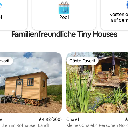
ED-Leuchten beleuchtet. Es
mitten in der Altstadt. Loft von
r Verfügung gestellt: -6 Liter
Quadratmetern renoviert mit 
Kostenlo
 Tassen, Tee,
N
Pool
auf dem
cker - Holz für den Ofen 4G-
Familienfreundliche Tiny Houses
vorit
Gäste-Favorit
vorit
Gäste-Favorit
se
Durchschnittliche Bewertung: 4,92 von 5, 2
4,92 (200)
Chalet
D
itten im Rothauser Land!
Kleines Chalet 4 Personen Nor