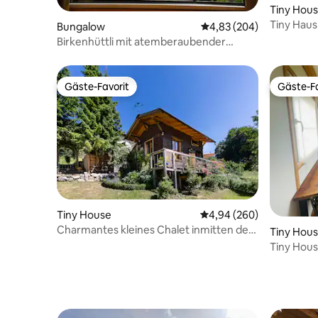
Tiny Hou
Tiny Hau
Bungalow
Durchschnittliche Bewe
4,83 (204)
Birkenhüttli mit atemberaubender
Bergsicht
Gäste-Favorit
Gäste-Fa
Gäste-Favorit
Gäste-Fa
Tiny House
Durchschnittliche Bewe
4,94 (260)
Charmantes kleines Chalet inmitten der
Tiny Hou
Natur
Tiny Hous
Bauerndo