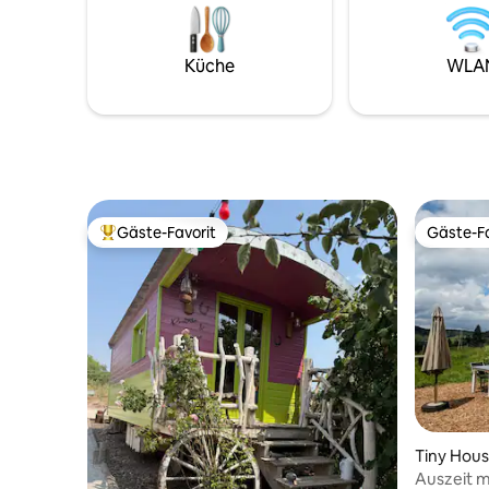
erholen. Bewundern Sie bei Einbruch der
und mit L
Dunkelheit, bequem in Ihrem Bett
werden zu
liegend, das faszinierende Schauspiel des
Mineralwasser - Gasherd -
Küche
WLA
funkelnden Sternenhimmels und
Kaffee, Zu
lauschen Sie den Klängen der Natur.
Netz
Gäste-Favorit
Gäste-Fa
Beliebter Gäste-Favorit.
Gäste-Fa
Tiny Hou
Auszeit m