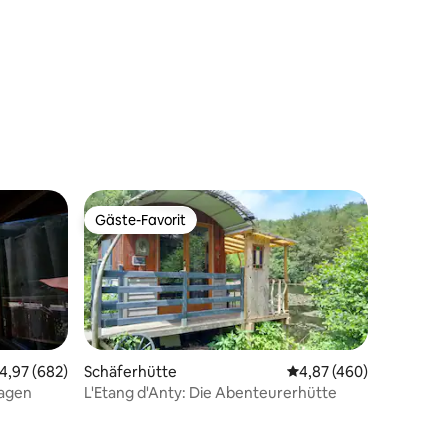
Wallis
Gäste-Favorit
Gäste-Favorit
urchschnittliche Bewertung: 4,97 von 5, 682 Bewertungen
4,97 (682)
Schäferhütte
Durchschnittliche Bew
4,87 (460)
wagen
L'Etang d'Anty: Die Abenteurerhütte