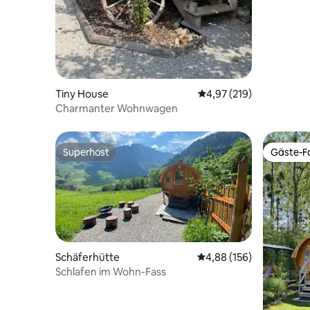
Tiny House
Durchschnittliche Bewe
4,97 (219)
Charmanter Wohnwagen
Superhost
Gäste-Fa
Superhost
Gäste-Fa
Schäferhütte
Durchschnittliche Bewe
4,88 (156)
Schlafen im Wohn-Fass