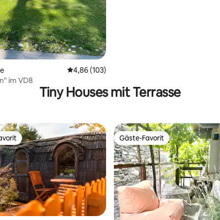
se
Durchschnittliche Bewertung: 4,86 von 5, 1
4,86 (103)
in" im VD8
Tiny Houses mit Terrasse
vorit
Gäste-Favorit
vorit
Gäste-Favorit