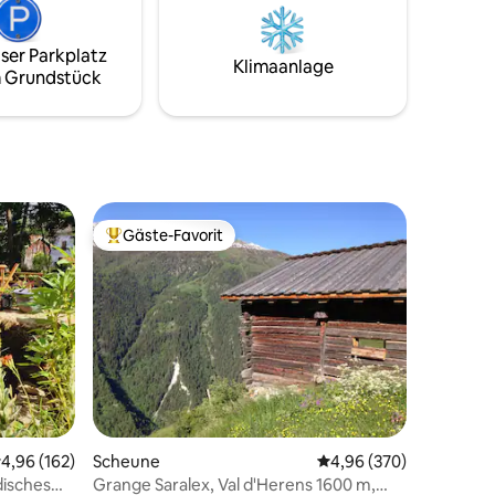
sich im Zwischengeschoss. Die
 75
Außenterrasse liegt direkt am Wasser
Garten.
nach Süden ausgerichtet. 15min Fahrt
ser Parkplatz
Klimaanlage
nach Thun.
 Grundstück
Gäste-Favorit
Beliebter Gäste-Favorit.
00 Bewertungen
urchschnittliche Bewertung: 4,96 von 5, 162 Bewertungen
4,96 (162)
Scheune
Durchschnittliche Bew
4,96 (370)
disches
Grange Saralex, Val d'Herens 1600 m,