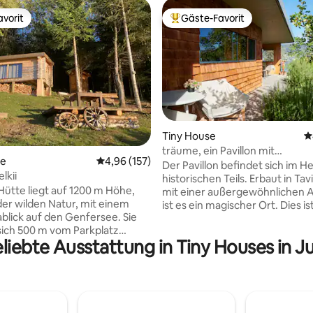
vorit
Gäste-Favorit
vorit
Beliebter Gäste-Favorit.
Tiny House
D
träume, ein Pavillon mit
rtung: 4,97 von 5, 621 Bewertungen
se
Durchschnittliche Bewertung: 4,96 von 5, 1
4,96 (157)
außergewöhnlichem Charme
Der Pavillon befindet sich im Herzen des
lkii
historischen Teils. Erbaut in Tav
-Hütte liegt auf 1200 m Höhe,
mit einer außergewöhnlichen A
der wilden Natur, mit einem
ist es ein magischer Ort. Dies is
lick auf den Genfersee. Sie
einen üppigen Garten und ein
sich 500 m vom Parkplatz
atemberaubenden Blick auf de
liebte Ausstattung in Tiny Houses in J
die Insel Saint-Pierre zu erreic
angeschlossen und ermöglicht
Entworfen mit Einfallsreichtum 
 in einer grandiosen Umgebung
Schlafsofa ) , bietet Ihnen der Pa
 tanken. Die Hütte wird
Komfort auf kleinem Raum ( 12
 Holzofen beheizt, der eine
Quadratmeter ). Entdecken Sie meine
wöhnliche Atmosphäre schafft
zweite Anzeige in Erlach: Träu