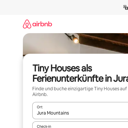
Zu
Inhalten
springen
Tiny Houses als
Ferienunterkünfte in Jur
Finde und buche einzigartige Tiny Houses auf
Airbnb.
Ort
Wenn Ergebnisse verfügbar sind, navigiere mit d
Check-in