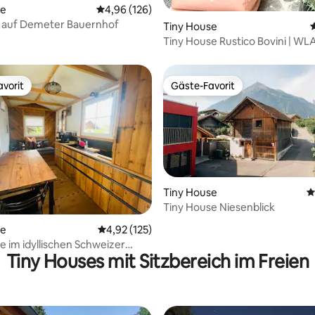
se
Durchschnittliche Bewertung: 4,96 von 5, 1
4,96 (126)
s auf Demeter Bauernhof
rtung: 4,83 von 5, 204 Bewertungen
Tiny House
Tiny House Rustico Bovini | WL
Terrasse | Grill
vorit
Gäste-Favorit
vorit
Gäste-Favorit
Tiny House
D
Tiny House Niesenblick
rtung: 4,94 von 5, 260 Bewertungen
se
Durchschnittliche Bewertung: 4,92 von 5, 1
4,92 (125)
e im idyllischen Schweizer
Tiny Houses mit Sitzbereich im Freien
rf