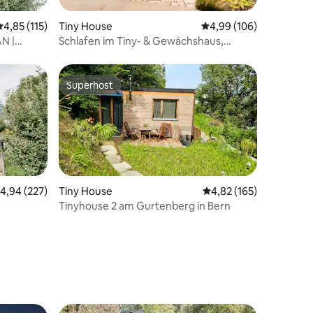
26 Bewertungen
Durchschnittliche Bewertung: 4,85 von 5, 115 Bewertungen
4,85 (115)
Tiny House
Durchschnittliche Bew
4,99 (106)
AN |
Schlafen im Tiny- & Gewächshaus,
Garten
Superhost
Superhost
urchschnittliche Bewertung: 4,94 von 5, 227 Bewertungen
4,94 (227)
Tiny House
Durchschnittliche Bew
4,82 (165)
Tinyhouse 2 am Gurtenberg in Bern
25 Bewertungen