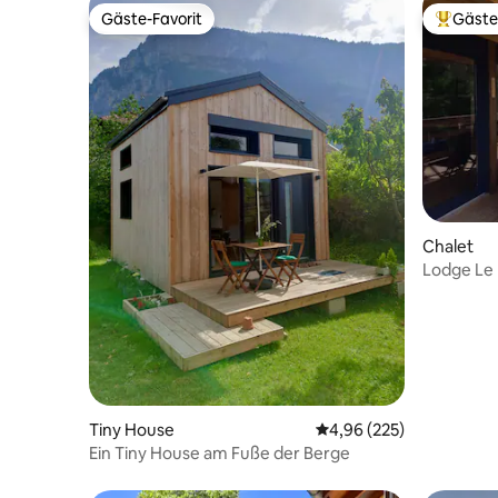
Gäste-Favorit
Gäste
Gäste-Favorit
Beliebte
Chalet
Lodge Le 
Chalet in
Tiny House
Durchschnittliche Bewe
4,96 (225)
Ein Tiny House am Fuße der Berge