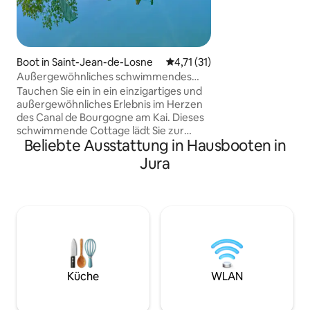
pro Einzelbett / 
Whirlpool je nach 
Sommer pro Perso
Personen, degressi
pro Person ab Ok
Boot in Saint-Jean-de-Losne
Durchschnittliche Bewertung:
4,71 (31)
Außergewöhnliches schwimmendes
Cottage Privater Vintage-Jacuzzi
Tauchen Sie ein in ein einzigartiges und
außergewöhnliches Erlebnis im Herzen
des Canal de Bourgogne am Kai. Dieses
schwimmende Cottage lädt Sie zur
Beliebte Ausstattung in Hausbooten in
Entspannung und Abwechslung ein und
bietet Ihnen gleichzeitig modernen
Jura
Komfort mit Heizung, Klimaanlage und
einem privaten Jacuzzi als
kostenpflichtige Option. Bäckerei und
Restaurants in der Nähe. Whirlpool ab
19 Euro pro Person und Nacht, je nach
Wetterlage und Zeitraum
(Sonnenschein). Pauschale für den
Zugang zum Spa bei längerem
Aufenthalt möglich. Bettwäsche und
Küche
WLAN
Handtücher sind optional gegen eine
Gebühr ab 15 Euro pro Person erhältlich