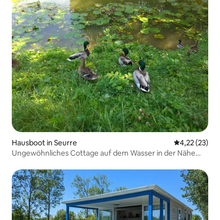
Hausboot in Seurre
Durchschnitt
4,22 (23)
Ungewöhnliches Cottage auf dem Wasser in der Nähe
von Beaune