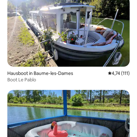
Hausboot in Baume-les-Dames
Durchschnittl
4,74 (111)
Boot Le Pablo