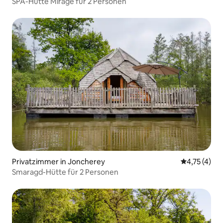
SPA-Hütte Mirage für 2 Personen
Privatzimmer in Joncherey
Durchschnit
4,75 (4)
Smaragd-Hütte für 2 Personen