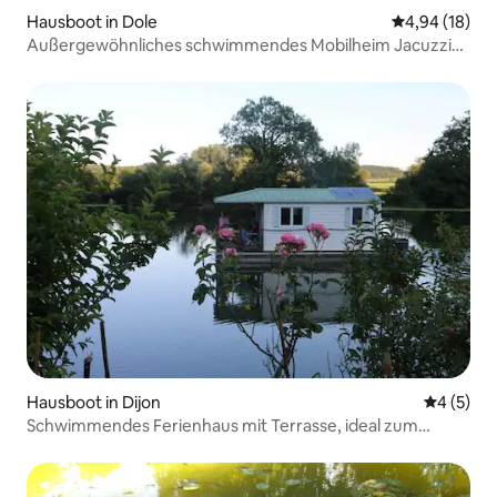
Hausboot in Dole
Durchschnitt
4,94 (18)
Außergewöhnliches schwimmendes Mobilheim Jacuzzi
Terrasse Jura
Hausboot in Dijon
Durchschn
4 (5)
Schwimmendes Ferienhaus mit Terrasse, ideal zum
Angeln