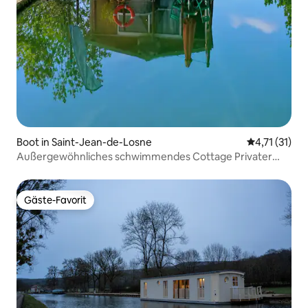
Boot in Saint-Jean-de-Losne
Durchschnitt
4,71 (31)
Außergewöhnliches schwimmendes Cottage Privater
Vintage-Jacuzzi
Gäste-Favorit
Gäste-Favorit