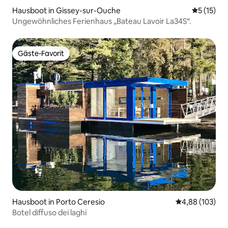
Hausboot in Gissey-sur-Ouche
Durchschn
5 (15)
Ungewöhnliches Ferienhaus „Bateau Lavoir La34S“.
Gäste-Favorit
Gäste-Favorit
Hausboot in Porto Ceresio
Durchschnittli
4,88 (103)
Botel diffuso dei laghi