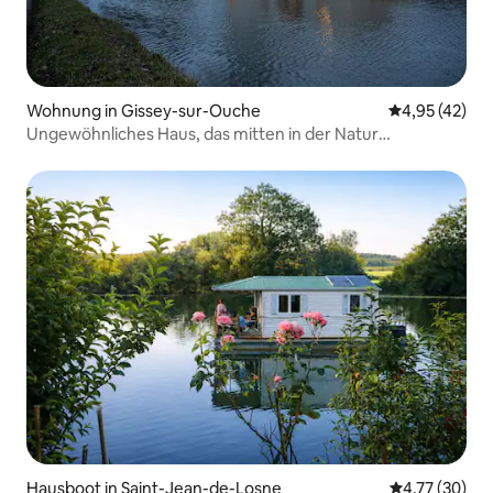
Wohnung in Gissey-sur-Ouche
Durchschnitt
4,95 (42)
Ungewöhnliches Haus, das mitten in der Natur
schwimmt...
Hausboot in Saint-Jean-de-Losne
Durchschnitt
4,77 (30)