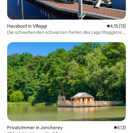
Hausboot in Villaggi
Durchschnitt
4,15 (13)
Die schwebenden schwarzen Perlen des Lago Maggiore
bei Sonnenaufgang
Privatzimmer in Joncherey
Durchsch
5 (3)