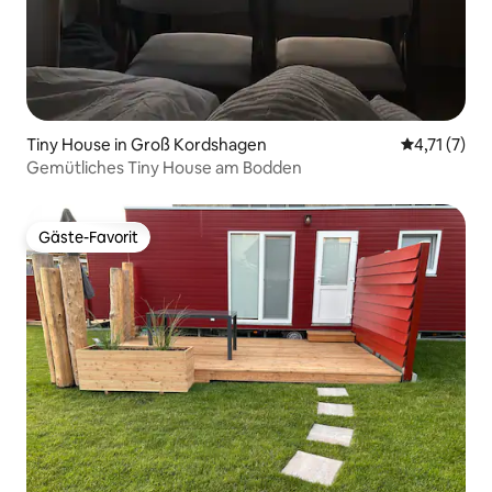
Tiny House in Groß Kordshagen
Durchschnit
4,71 (7)
Gemütliches Tiny House am Bodden
Gäste-Favorit
Gäste-Favorit