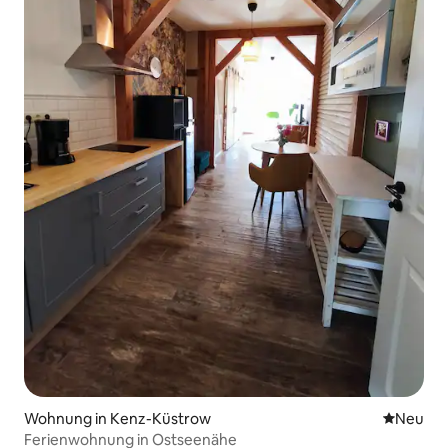
Wohnung in Kenz-Küstrow
Neue Unt
Neu
Ferienwohnung in Ostseenähe