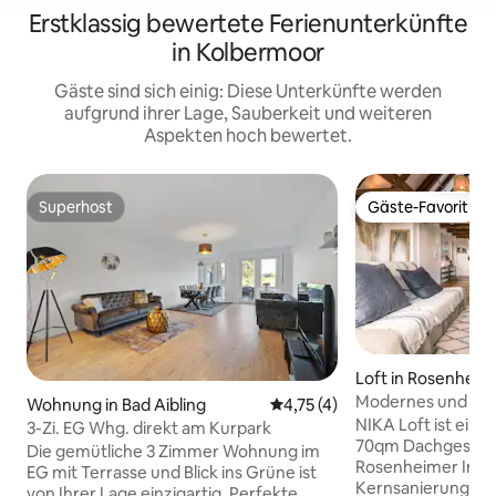
Erstklassig bewertete Ferienunterkünfte
in Kolbermoor
Gäste sind sich einig: Diese Unterkünfte werden
aufgrund ihrer Lage, Sauberkeit und weiteren
Aspekten hoch bewertet.
Superhost
Gäste-Favorit
Superhost
Gäste-Favorit
Loft in Rosenheim
Modernes und gemü
Wohnung in Bad Aibling
Durchschnittliche Bewertung
4,75 (4)
zentraler Lage.
NIKA Loft ist eine 
3-Zi. EG Whg. direkt am Kurpark
70qm Dachgescho
Die gemütliche 3 Zimmer Wohnung im
Rosenheimer Innen
EG mit Terrasse und Blick ins Grüne ist
Kernsanierung vo
von Ihrer Lage einzigartig. Perfekte