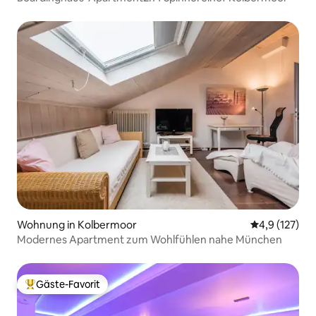
Wohnung in Kolbermoor
Durchschnitt
4,9 (127)
Modernes Apartment zum Wohlfühlen nahe München
Gäste-Favorit
Beliebter Gäste-Favorit.