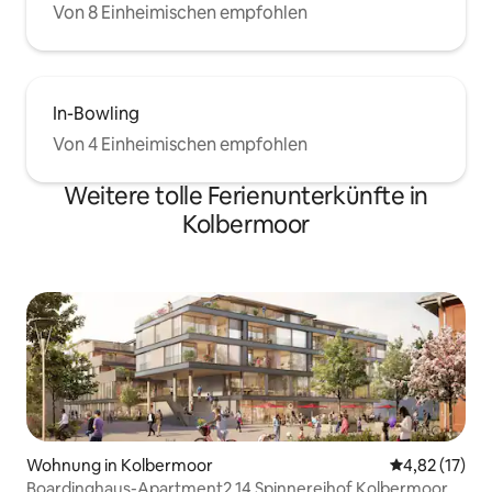
Von 8 Einheimischen empfohlen
In-Bowling
Von 4 Einheimischen empfohlen
Weitere tolle Ferienunterkünfte in
Kolbermoor
Wohnung in Kolbermoor
Durchschnitt
4,82 (17)
Boardinghaus-Apartment2.14 Spinnereihof Kolbermoor