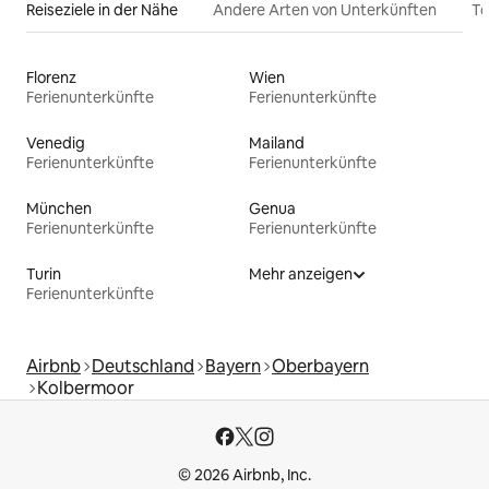
Reiseziele in der Nähe
Andere Arten von Unterkünften
To
Florenz
Wien
Ferienunterkünfte
Ferienunterkünfte
Venedig
Mailand
Ferienunterkünfte
Ferienunterkünfte
München
Genua
Ferienunterkünfte
Ferienunterkünfte
Turin
Mehr anzeigen
Ferienunterkünfte
Airbnb
Deutschland
Bayern
Oberbayern
Kolbermoor
© 2026 Airbnb, Inc.