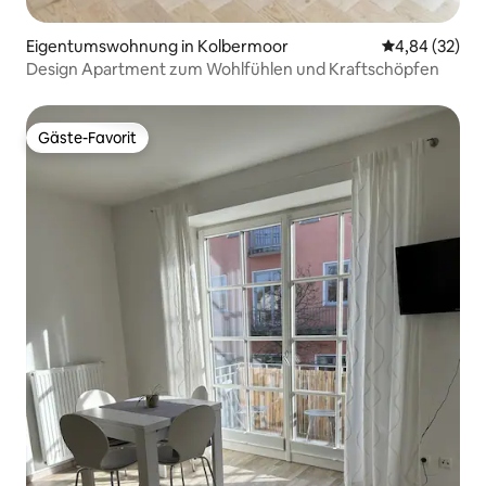
Eigentumswohnung in Kolbermoor
Durchschnittl
4,84 (32)
Design Apartment zum Wohlfühlen und Kraftschöpfen
Gäste-Favorit
Gäste-Favorit