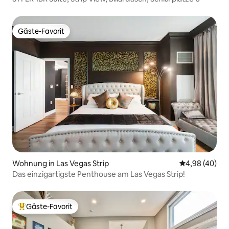
Gäste-Favorit
Gäste-Favorit
Wohnung in Las Vegas Strip
Durchschnittl
4,98 (40)
Das einzigartigste Penthouse am Las Vegas Strip!
Gäste-Favorit
Beliebter Gäste-Favorit.