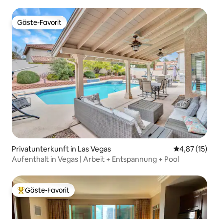
Aussicht
Gäste-Favorit
Gäste-Favorit
Privatunterkunft in Las Vegas
Durchschnitt
4,87 (15)
Aufenthalt in Vegas | Arbeit + Entspannung + Pool
Gäste-Favorit
Beliebter Gäste-Favorit.