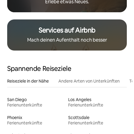
Erlebe etwas Neues.
Services auf Airbnb
Mach deinen Aufenthalt noch besser
Spannende Reiseziele
Reiseziele in der Nähe
Andere Arten von Unterkünften
To
San Diego
Los Angeles
Ferienunterkünfte
Ferienunterkünfte
Phoenix
Scottsdale
Ferienunterkünfte
Ferienunterkünfte