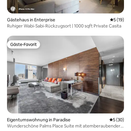
Gästehaus in Enterprise
Durchschn
5 (19)
Ruhiger Wabi-Sabi-Rückzugsort | 1000 sqft Private Casita
Gäste-Favorit
Gäste-Favorit
Eigentumswohnung in Paradise
Durchschni
5 (30)
Wunderschöne Palms Place Suite mit atemberaubender