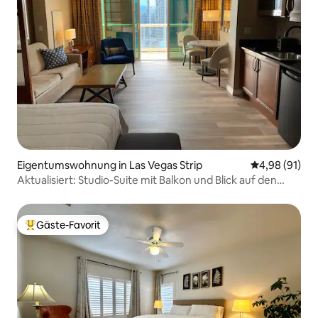
Eigentumswohnung in Las Vegas Strip
Durchschnitt
4,98 (91)
Aktualisiert: Studio-Suite mit Balkon und Blick auf den
Strip in T3
Gäste-Favorit
Beliebter Gäste-Favorit.