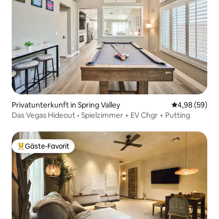
Privatunterkunft in Spring Valley
Durchschnittl
4,98 (59)
Das Vegas Hideout • Spielzimmer + EV Chgr + Putting
Gäste-Favorit
Beliebter Gäste-Favorit.