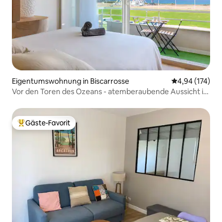
Eigentumswohnung in Biscarrosse
Durchschnittl
4,94 (174)
Vor den Toren des Ozeans - atemberaubende Aussicht in
der 1. Reihe
Gäste-Favorit
Beliebter Gäste-Favorit.