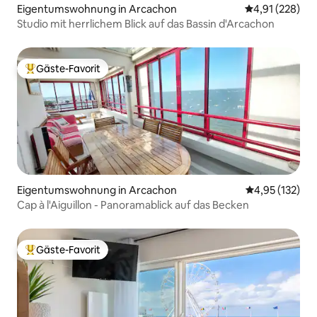
Eigentumswohnung in Arcachon
Durchschnittl
4,91 (228)
Studio mit herrlichem Blick auf das Bassin d'Arcachon
Gäste-Favorit
Beliebter Gäste-Favorit.
Eigentumswohnung in Arcachon
Durchschnittl
4,95 (132)
Cap à l'Aiguillon - Panoramablick auf das Becken
Gäste-Favorit
Beliebter Gäste-Favorit.