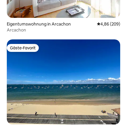
Eigentumswohnung in Arcachon
Durchschnittli
4,86 (209)
Arcachon
Gäste-Favorit
Gäste-Favorit