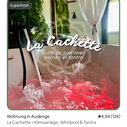
Superhost
Superhost
Wohnung in Audenge
Durchschnittli
4,94 (124)
La Cachette • Klimaanlage, Whirlpool & Tantra