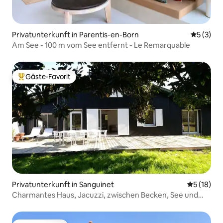
Privatunterkunft in Parentis-en-Born
Durchsch
5 (3)
Am See - 100 m vom See entfernt - Le Remarquable
Gäste-Favorit
Beliebter Gäste-Favorit.
Privatunterkunft in Sanguinet
Durchschn
5 (18)
Charmantes Haus, Jacuzzi, zwischen Becken, See und
Meer