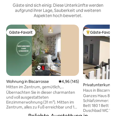
Gäste sind sich einig: Diese Unterkünfte werden
aufgrund ihrer Lage, Sauberkeit und weiteren
Aspekten hoch bewertet.
Gäste-Favorit
Gäste-Favorit
Gäste-Favorit
Beliebter Gäste-F
Wohnung in Biscarrosse
Durchschnittliche Bewertung: 4
4,96 (145)
Privatunterkunft i
Mitten im Zentrum, gemütlich,
sse
Haus in Biscarros
Privatparkplatz, WLAN, Anreise rund um
Übernachten Sie in dieser charmanten
des Waldes
Ganzes Haus 80m2
die Uhr.
und voll ausgestatteten
Schlafzimmer: 1 
Einzimmerwohnung (31 m²). Mitten im
Bett 180 1 Bett 18
Zentrum, alles zu Fuß erreichbar und 10
Duschbad WC Wa
Minuten vom Meer entfernt und in der
Waschmaschine Eine To