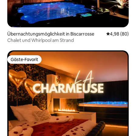
Übernachtungsmöglichkeit in Biscarrosse
Durchschnittl
4,98 (80)
Chalet und Whirlpool am Strand
Gäste-Favorit
Gäste-Favorit