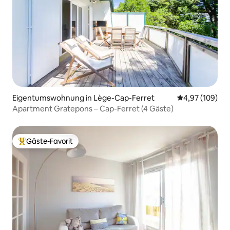
Eigentumswohnung in Lège-Cap-Ferret
Durchschnittli
4,97 (109)
Apartment Gratepons – Cap-Ferret (4 Gäste)
Gäste-Favorit
Beliebter Gäste-Favorit.