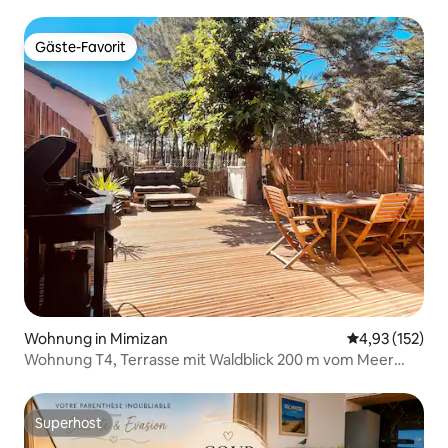
Gäste-Favorit
Gäste-Favorit
Wohnung in Mimizan
Durchschnittl
4,93 (152)
Wohnung T4, Terrasse mit Waldblick 200 m vom Meer
entfernt
Superhost
Superhost