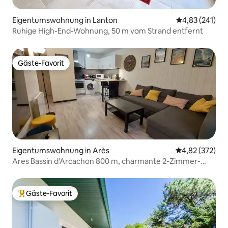
Eigentumswohnung in Lanton
Durchschnittl
4,83 (241)
Ruhige High-End-Wohnung, 50 m vom Strand entfernt
Gäste-Favorit
Gäste-Favorit
Eigentumswohnung in Arès
Durchschnittli
4,82 (372)
Ares Bassin d'Arcachon 800 m, charmante 2-Zimmer-
Wohnung + Garten
Gäste-Favorit
Beliebter Gäste-Favorit.