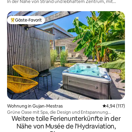
In der Nähe von Strand und lebhaftem Zentrum, mit
Klimaanlage
Gäste-Favorit
Beliebter Gäste-Favorit.
Wohnung in Gujan-Mestras
Durchschnittl
4,94 (117)
Grüne Oase mit Spa, die Design und Entspannung
Weitere tolle Ferienunterkünfte in der
verbindet.
Nähe von Musée de l'Hydraviation,