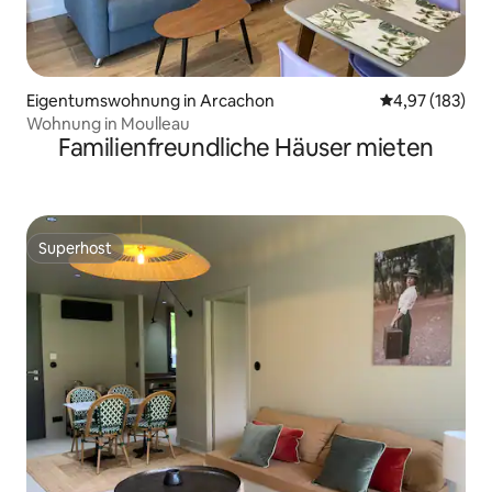
Eigentumswohnung in Arcachon
Durchschnittl
4,97 (183)
Wohnung in Moulleau
Familienfreundliche Häuser mieten
Superhost
Superhost