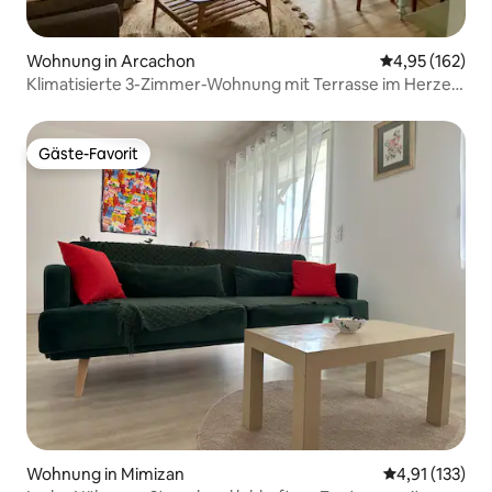
Wohnung in Arcachon
Durchschnittl
4,95 (162)
Klimatisierte 3-Zimmer-Wohnung mit Terrasse im Herzen
von Les Abatilles
Gäste-Favorit
Gäste-Favorit
Wohnung in Mimizan
Durchschnittl
4,91 (133)