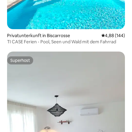
Privatunterkunft in Biscarrosse
Durchschnittli
4,88 (144)
TI CASE Ferien - Pool, Seen und Wald mit dem Fahrrad
Superhost
Superhost