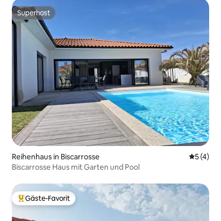
Superhost
Superhost
Reihenhaus in Biscarrosse
Durchsch
5 (4)
Biscarrosse Haus mit Garten und Pool
Gäste-Favorit
Beliebter Gäste-Favorit.