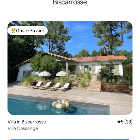
Biscarrosse
Gäste-Favorit
Beliebter Gäste-Favorit.
Villa in Biscarrosse
Durchschn
5 (23)
Villa Cassange