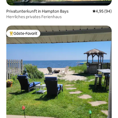
Privatunterkunft in Hampton Bays
Durchschnittl
4,95 (94)
Herrliches privates Ferienhaus
Gäste-Favorit
Beliebter Gäste-Favorit.