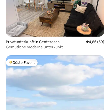
Privatunterkunft in Centereach
Durchschnittl
4,86 (69)
Gemütliche moderne Unterkunft
Gäste-Favorit
Beliebter Gäste-Favorit.