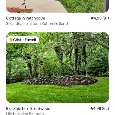
Cottage in Patchogue
Durchschnitt
4,98 (81)
Strandhaus mit den Zehen im Sand
Gäste-Favorit
Beliebter Gäste-Favorit.
Blockhütte in Brentwood
Durchschnittl
4,98 (62)
Hütte in den Bäumen