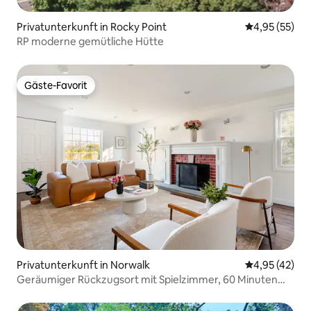
Privatunterkunft in Rocky Point
Durchschnitt
4,95 (55)
RP moderne gemütliche Hütte
Gäste-Favorit
Gäste-Favorit
Privatunterkunft in Norwalk
Durchschnitt
4,95 (42)
Geräumiger Rückzugsort mit Spielzimmer, 60 Minuten
von NYC entfernt