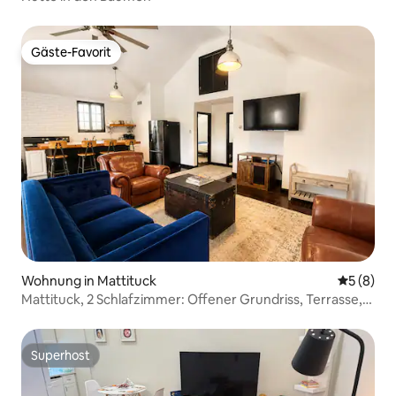
Gäste-Favorit
Gäste-Favorit
Wohnung in Mattituck
Durchschn
5 (8)
Mattituck, 2 Schlafzimmer: Offener Grundriss, Terrasse,
Grill, in der Nähe von Vines
Superhost
Superhost