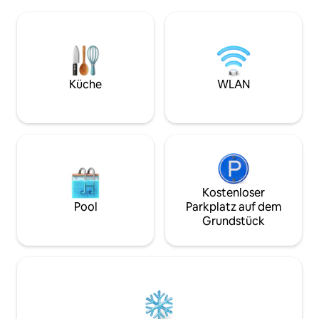
Wetter zünde ein Feuer an, während
Wohnen im Innen-
Sonnenlicht den Wohnraum durchflutet.
mit weitem, unges
Zwei Schlafzimmer mit Queensize-
Wasser bietet. Bl
Betten und ein Zimmer mit Etagenbett
Grundstück zum 
bieten Platz für 6 Gäste, ideal für
Strandspaziergän
Familien oder ein kleines Treffen von
Sonnenuntergänge 
Freunden. 5 Autominuten vom
Küche
WLAN
wage dich hinaus, 
Meeresstrand mit tollem Schwimmen
was North Fork zu 
und Surfen am Smith Point entfernt.
Kostenloser
Pool
Parkplatz auf dem
Grundstück