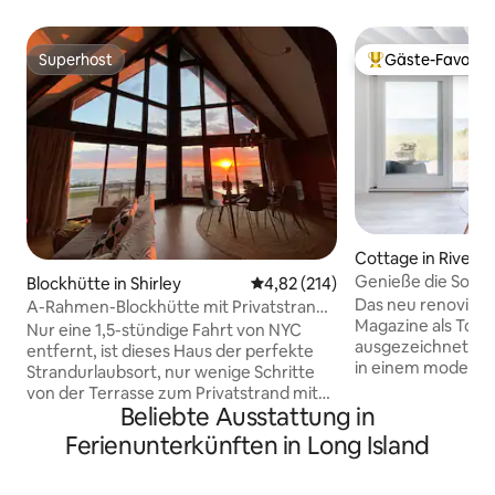
Superhost
Gäste-Favorit
Superhost
Beliebter Gäste-F
Cottage in Riverh
Genieße die Son
Blockhütte in Shirley
Durchschnittliche Bewertung: 4
4,82 (214)
Meer in einem ruh
Das neu renovier
A-Rahmen-Blockhütte mit Privatstrand
Magazine als Top-
& epischen Sonnenuntergängen
Nur eine 1,5-stündige Fahrt von NYC
ausgezeichnete B
entfernt, ist dieses Haus der perfekte
in einem modernen
Strandurlaubsort, nur wenige Schritte
entworfen und ein
von der Terrasse zum Privatstrand mit
Palette von Weiß-
Beliebte Ausstattung in
seinem schönen Blick über die Great
um einen ruhigen 
South Bay entfernt. Abgelegene Arbeit
Ferienunterkünften in Long Island
Rückzugsort zu sc
mit atemberaubendem Wasserblick
dich im luftigen, 
durch die Fensterwand und bei kaltem
Wohnzimmer, das 