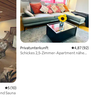
Superhost
 4 Bewertungen
Privatunterkunft
Durchschnittliche Be
4,87 (92)
Schickes 2,5-Zimmer-Apartment nähe
Frankfurt
Durchschnittliche Bewertung: 5 von 5, 10 Bewertungen
5 (10)
 und Sauna