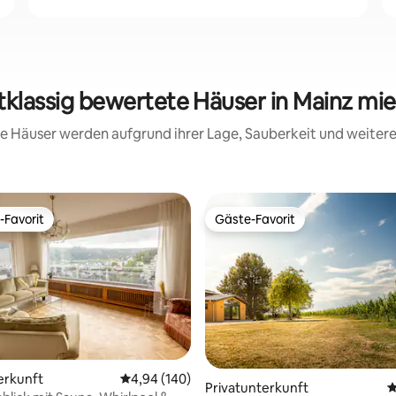
tklassig bewertete Häuser in Mainz mi
ese Häuser werden aufgrund ihrer Lage, Sauberkeit und weite
-Favorit
Gäste-Favorit
r Gäste-Favorit.
Gäste-Favorit
erkunft
Durchschnittliche Bewertung: 4,94 von 5, 1
4,94 (140)
Privatunterkunft
D