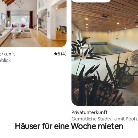
Beliebter Gäste-Favorit.
 Bewertung: 5 von 5, 4 Bewertungen
erkunft
Durchschnittliche Bewertung: 5 von 5,
5 (4)
blick
Privatunterkunft
Gemütliche Stadtvilla mit Pool
Häuser für eine Woche mieten