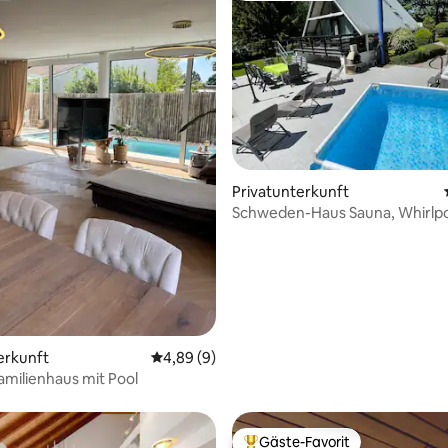
ertung: 4,94 von 5, 16 Bewertungen
Privatunterkunft
Schweden-Haus Sauna, Whirlpo
Kamin*****
erkunft
Durchschnittliche Bewertung: 4,89 von 5,
4,89 (9)
amilienhaus mit Pool
Gäste-Favorit