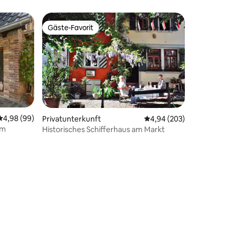
Gäste-Favorit
Gäste-Favorit
Durchschnittliche Bewertung: 4,98 von 5, 99 Bewertungen
4,98 (99)
Privatunterkunft
Durchschnittliche Bew
4,94 (203)
im
Historisches Schifferhaus am Markt
85 Bewertungen