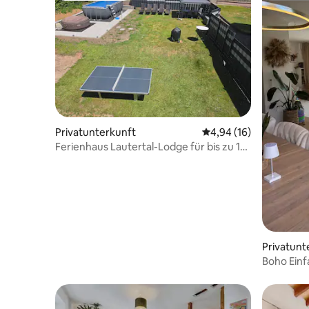
Privatunterkunft
Durchschnittliche Bew
4,94 (16)
Ferienhaus Lautertal-Lodge für bis zu 10
Personen
Privatunt
Boho Einf