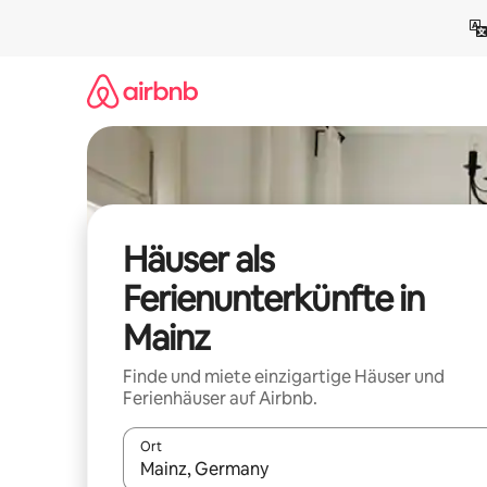
Zu
Inhalten
springen
Häuser als
Ferienunterkünfte in
Mainz
Finde und miete einzigartige Häuser und
Ferienhäuser auf Airbnb.
Ort
Wenn Ergebnisse verfügbar sind, navigiere mit d