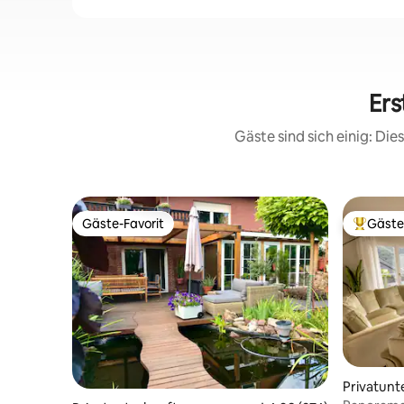
Ers
Gäste sind sich einig: Di
Gäste-Favorit
Gäste
Gäste-Favorit
Beliebte
Privatunt