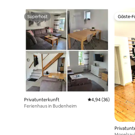
Superhost
Gäste-Fa
Superhost
Gäste-Fa
Privatunterkunft
Durchschnittliche Bew
4,94 (36)
Ferienhaus in Budenheim
Privatunt
Moselzau