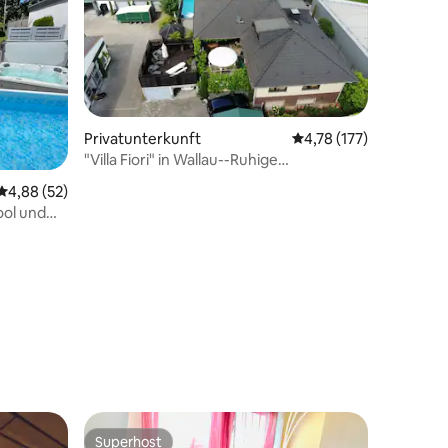
Privatunterkunft
Durchschnittliche Bew
4,78 (177)
"Villa Fiori" in Wallau--Ruhige
Feldrandlage
Durchschnittliche Bewertung: 4,88 von 5, 52 Bewertungen
4,88 (52)
ol und
 9 Bewertungen
Superhost